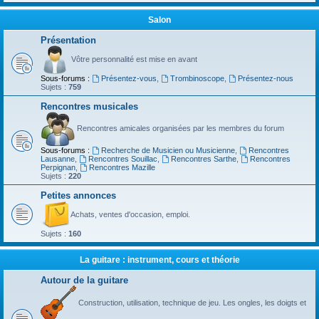
Salon
Présentation
Vôtre personnalité est mise en avant
Sous-forums :
Présentez-vous
,
Trombinoscope
,
Présentez-nous
Sujets :
759
Rencontres musicales
Rencontres amicales organisées par les membres du forum
Sous-forums :
Recherche de Musicien ou Musicienne
,
Rencontres
Lausanne
,
Rencontres Souillac
,
Rencontres Sarthe
,
Rencontres
Perpignan
,
Rencontres Mazille
Sujets :
220
Petites annonces
Achats, ventes d'occasion, emploi.
Sujets :
160
La guitare : instrument, cours et théorie
Autour de la guitare
Construction, utilisation, technique de jeu. Les ongles, les doigts et