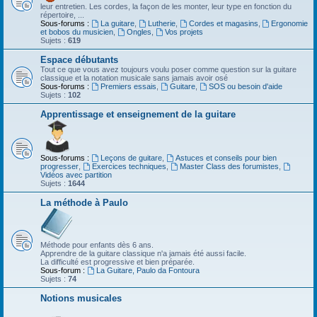
leur entretien. Les cordes, la façon de les monter, leur type en fonction du
répertoire, ...
Sous-forums :
La guitare
,
Lutherie
,
Cordes et magasins
,
Ergonomie
et bobos du musicien
,
Ongles
,
Vos projets
Sujets :
619
Espace débutants
Tout ce que vous avez toujours voulu poser comme question sur la guitare
classique et la notation musicale sans jamais avoir osé
Sous-forums :
Premiers essais
,
Guitare
,
SOS ou besoin d'aide
Sujets :
102
Apprentissage et enseignement de la guitare
Sous-forums :
Leçons de guitare
,
Astuces et conseils pour bien
progresser
,
Exercices techniques
,
Master Class des forumistes
,
Vidéos avec partition
Sujets :
1644
La méthode à Paulo
Méthode pour enfants dès 6 ans.
Apprendre de la guitare classique n'a jamais été aussi facile.
La difficulté est progressive et bien préparée.
Sous-forum :
La Guitare, Paulo da Fontoura
Sujets :
74
Notions musicales