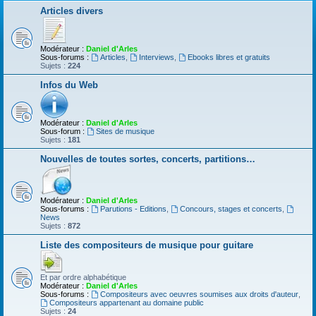
Articles divers
Modérateur :
Daniel d'Arles
Sous-forums :
Articles
,
Interviews
,
Ebooks libres et gratuits
Sujets :
224
Infos du Web
Modérateur :
Daniel d'Arles
Sous-forum :
Sites de musique
Sujets :
181
Nouvelles de toutes sortes, concerts, partitions…
Modérateur :
Daniel d'Arles
Sous-forums :
Parutions - Editions
,
Concours, stages et concerts
,
News
Sujets :
872
Liste des compositeurs de musique pour guitare
Et par ordre alphabétique
Modérateur :
Daniel d'Arles
Sous-forums :
Compositeurs avec oeuvres soumises aux droits d'auteur
,
Compositeurs appartenant au domaine public
Sujets :
24