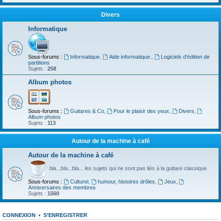
Divers
Informatique
Sous-forums :
Informatique
,
Aide informatique.
,
Logiciels d'édition de
partitions
Sujets :
258
Album photos
Sous-forums :
Guitares & Co
,
Pour le plaisir des yeux
,
Divers
,
Album photos
Sujets :
113
Autour de la machine à café
Autour de la machine à café
bla...bla...bla... les sujets qui ne sont pas liés à la guitare classique
Sous-forums :
Culturel
,
humour, histoires drôles
,
Jeux
,
Anniversaires des membres
Sujets :
1560
CONNEXION
•
S’ENREGISTRER