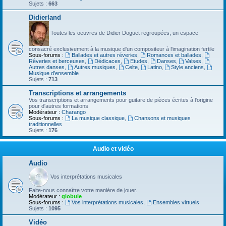
Sujets :
663
Didierland
Toutes les oeuvres de Didier Doguet regroupées, un espace
consacré exclusivement à la musique d'un compositeur à l'imagination fertile
Sous-forums :
Ballades et autres réveries
,
Romances et ballades
,
Rêveries et berceuses
,
Dédicaces
,
Etudes
,
Danses
,
Valses
,
Autres danses
,
Autres musiques
,
Celte
,
Latino
,
Style anciens
,
Musique d’ensemble
Sujets :
713
Transcriptions et arrangements
Vos transcriptions et arrangements pour guitare de pièces écrites à l'origine
pour d'autres formations
Modérateur :
Charango
Sous-forums :
La musique classique
,
Chansons et musiques
traditionnelles
Sujets :
176
Audio et vidéo
Audio
Vos interprétations musicales
Faite-nous connaître votre manière de jouer.
Modérateur :
globule
Sous-forums :
Vos interprétations musicales
,
Ensembles virtuels
Sujets :
1095
Vidéo