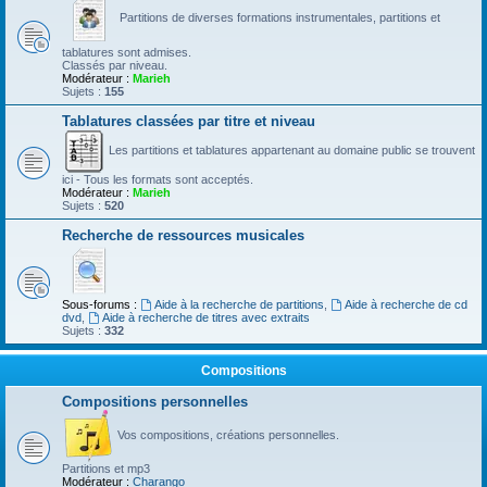
Partitions de diverses formations instrumentales, partitions et
tablatures sont admises.
Classés par niveau.
Modérateur :
Marieh
Sujets :
155
Tablatures classées par titre et niveau
Les partitions et tablatures appartenant au domaine public se trouvent
ici - Tous les formats sont acceptés.
Modérateur :
Marieh
Sujets :
520
Recherche de ressources musicales
Sous-forums :
Aide à la recherche de partitions
,
Aide à recherche de cd
dvd
,
Aide à recherche de titres avec extraits
Sujets :
332
Compositions
Compositions personnelles
Vos compositions, créations personnelles.
Partitions et mp3
Modérateur :
Charango