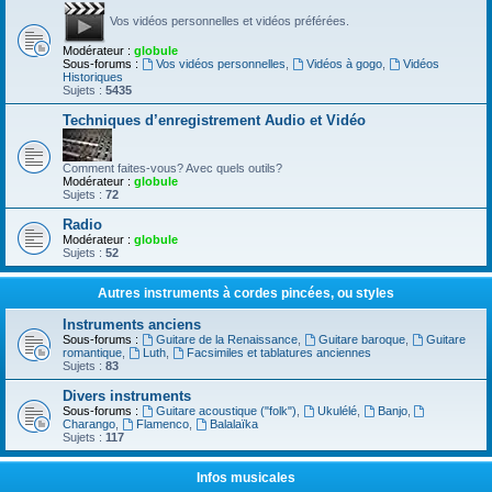
Vos vidéos personnelles et vidéos préférées.
Modérateur :
globule
Sous-forums :
Vos vidéos personnelles
,
Vidéos à gogo
,
Vidéos
Historiques
Sujets :
5435
Techniques d’enregistrement Audio et Vidéo
Comment faites-vous? Avec quels outils?
Modérateur :
globule
Sujets :
72
Radio
Modérateur :
globule
Sujets :
52
Autres instruments à cordes pincées, ou styles
Instruments anciens
Sous-forums :
Guitare de la Renaissance
,
Guitare baroque
,
Guitare
romantique
,
Luth
,
Facsimiles et tablatures anciennes
Sujets :
83
Divers instruments
Sous-forums :
Guitare acoustique ("folk")
,
Ukulélé
,
Banjo
,
Charango
,
Flamenco
,
Balalaïka
Sujets :
117
Infos musicales