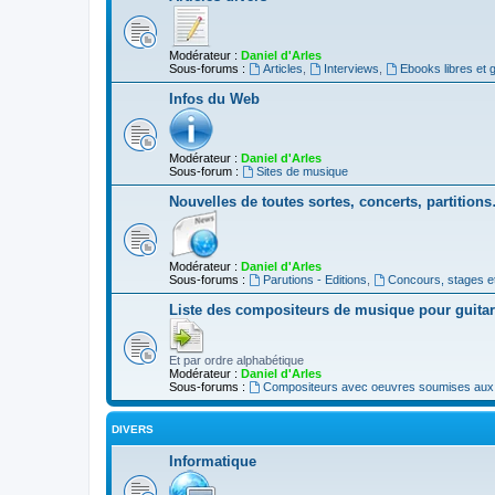
Modérateur :
Daniel d'Arles
Sous-forums :
Articles
,
Interviews
,
Ebooks libres et g
Infos du Web
Modérateur :
Daniel d'Arles
Sous-forum :
Sites de musique
Nouvelles de toutes sortes, concerts, partition
Modérateur :
Daniel d'Arles
Sous-forums :
Parutions - Editions
,
Concours, stages e
Liste des compositeurs de musique pour guita
Et par ordre alphabétique
Modérateur :
Daniel d'Arles
Sous-forums :
Compositeurs avec oeuvres soumises aux d
DIVERS
Informatique