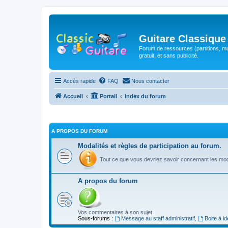
Guitare Classique
Forum de ressources (partitions, mu
gratuit, et sans publicité.
Accès rapide
FAQ
Nous contacter
Accueil
Portail
Index du forum
A PROPOS DU FORUM
Modalités et règles de participation au forum.
Tout ce que vous devriez savoir concernant les moda
A propos du forum
Vos commentaires à son sujet
Sous-forums :
Message au staff administratif
,
Boite à i