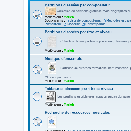
Partitions classées par compositeur
Collection de partitions gratuites avec biographies 
Modérateur :
Marieh
Sous-forums :
Liste de compositeurs
,
Méthodes et trait
Romantique
,
Moderne
,
Contemporain
Partitions classées par titre et niveau
Collection de vos partitions préférées, classées par
Modérateur :
Marieh
Musique d'ensemble
Partitions de diverses formations instrumentales, p
Classés par niveau.
Modérateur :
Marieh
Tablatures classées par titre et niveau
Les partitions et tablatures appartenant au domaine p
Modérateur :
Marieh
Recherche de ressources musicales
Sous-forums :
Aide à la recherche de partitions
,
Aide à