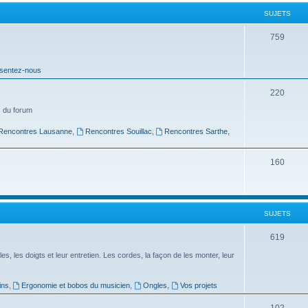
t
SUJETS
s
S
759
u
sentez-nous
j
e
S
220
t
u
 du forum
s
j
Rencontres Lausanne
,
Rencontres Souillac
,
Rencontres Sarthe
,
e
S
160
t
u
s
j
SUJETS
e
t
S
619
s
u
es, les doigts et leur entretien. Les cordes, la façon de les monter, leur
j
ins
,
Ergonomie et bobos du musicien
,
Ongles
,
Vos projets
e
S
102
t