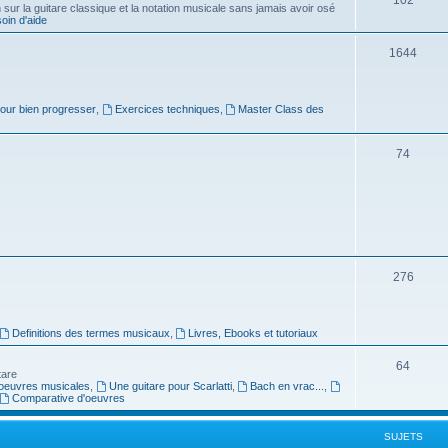
ur la guitare classique et la notation musicale sans jamais avoir osé
in d'aide
u
s
j
S
1644
e
u
t
j
pour bien progresser
,
Exercices techniques
,
Master Class des
s
e
S
74
t
u
s
j
e
t
S
276
s
u
j
Definitions des termes musicaux
,
Livres, Ebooks et tutoriaux
e
S
64
tare
t
oeuvres musicales
,
Une guitare pour Scarlatti
,
Bach en vrac...
,
u
Comparative d'oeuvres
s
j
SUJETS
e