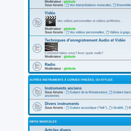
Modérateur :
globule
Sous-forums :
Vos interprétations musicales
,
Ensembles
Vidéo
Vos vidéos personnelles et vidéos préférées.
Modérateur :
globule
Sous-forums :
Vos vidéos personnelles
,
Vidéos à gogo
Techniques d’enregistrement Audio et Vidéo
Comment faites-vous? Avec quels outils?
Modérateur :
globule
Radio
Modérateur :
globule
AUTRES INSTRUMENTS À CORDES PINCÉES, OU STYLES
Instruments anciens
Sous-forums :
Guitare de la Renaissance
,
Guitare bar
anciennes
Divers instruments
Sous-forums :
Guitare acoustique ("folk")
,
Ukulélé
,
B
INFOS MUSICALES
Articles divers