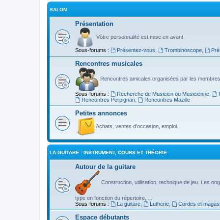
SALON
Présentation
Vôtre personnalité est mise en avant
Sous-forums :
Présentez-vous
,
Trombinoscope
,
Pré
Rencontres musicales
Rencontres amicales organisées par les membres
Sous-forums :
Recherche de Musicien ou Musicienne
,
Rencontres Perpignan
,
Rencontres Mazille
Petites annonces
Achats, ventes d'occasion, emploi.
LA GUITARE : INSTRUMENT, COURS ET THÉORIE
Autour de la guitare
Construction, utilisation, technique de jeu. Les ongl
type en fonction du répertoire, ...
Sous-forums :
La guitare
,
Lutherie
,
Cordes et magas
Espace débutants