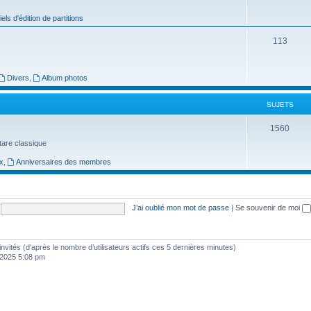
j
iels d'édition de partitions
e
S
113
t
u
s
j
Divers
,
Album photos
e
SUJETS
t
S
1560
s
uitare classique
u
x
,
Anniversaires des membres
j
e
t
J’ai oublié mon mot de passe
|
Se souvenir de moi
s
8 invités (d’après le nombre d’utilisateurs actifs ces 5 dernières minutes)
, 2025 5:08 pm