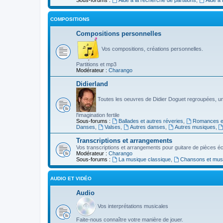
COMPOSITIONS
Compositions personnelles
Vos compositions, créations personnelles.
Partitions et mp3
Modérateur :
Charango
Didierland
Toutes les oeuvres de Didier Doguet regroupées, u
l'imagination fertile
Sous-forums :
Ballades et autres réveries
,
Romances et
Danses
,
Valses
,
Autres danses
,
Autres musiques
,
Transcriptions et arrangements
Vos transcriptions et arrangements pour guitare de pièces écr
Modérateur :
Charango
Sous-forums :
La musique classique
,
Chansons et musiq
AUDIO ET VIDÉO
Audio
Vos interprétations musicales
Faite-nous connaître votre manière de jouer.