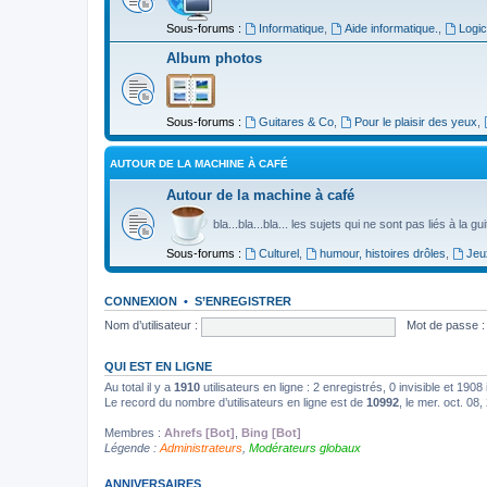
Sous-forums :
Informatique
,
Aide informatique.
,
Logic
Album photos
Sous-forums :
Guitares & Co
,
Pour le plaisir des yeux
,
AUTOUR DE LA MACHINE À CAFÉ
Autour de la machine à café
bla...bla...bla... les sujets qui ne sont pas liés à la g
Sous-forums :
Culturel
,
humour, histoires drôles
,
Jeu
CONNEXION
•
S’ENREGISTRER
Nom d’utilisateur :
Mot de passe :
QUI EST EN LIGNE
Au total il y a
1910
utilisateurs en ligne : 2 enregistrés, 0 invisible et 190
Le record du nombre d’utilisateurs en ligne est de
10992
, le mer. oct. 08
Membres :
Ahrefs [Bot]
,
Bing [Bot]
Légende :
Administrateurs
,
Modérateurs globaux
ANNIVERSAIRES