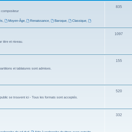
t
S
835
du compositeur
s
u
és
,
Moyen-Âge
,
Renaissance
,
Baroque
,
Classique
,
j
e
S
1097
t
u
 titre et niveau.
s
j
e
S
155
t
u
artitions et tablatures sont admises.
s
j
e
S
520
t
ublic se trouvent ici - Tous les formats sont acceptés.
u
s
j
e
S
332
t
u
s
j
 recherche de cd dvd
,
Aide à recherche de titres avec extraits