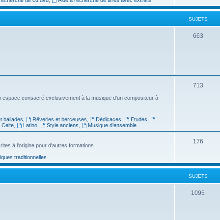
e
SUJETS
t
s
S
663
u
j
e
S
713
t
u
n espace consacré exclusivement à la musique d'un compositeur à
s
j
 ballades
,
Rêveries et berceuses
,
Dédicaces
,
Etudes
,
e
Celte
,
Latino
,
Style anciens
,
Musique d’ensemble
t
S
176
ites à l'origine pour d'autres formations
s
u
ues traditionnelles
j
SUJETS
e
t
S
1095
s
u
j