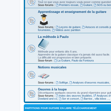
Tout ce que vous avez toujours voulu poser comme question s
Sous-forums :
Premiers essais
,
Guitare
,
SOS ou beso
Apprentissage et enseignement de la guitare
Sous-forums :
Leçons de guitare
,
Astuces et conseils 
forumistes
,
Vidéos avec partition
La méthode à Paulo
Méthode pour enfants dès 6 ans.
Apprendre de la guitare classique n'a jamais été aussi facile.
La difficulté est progressive et bien préparée.
Sous-forum :
La Guitare, Paulo da Fontoura
Notions musicales
Sous-forums :
Solfège
,
Analyses d'oeuvres musicales
,
Oeuvres à la loupe
Décortiquons quelques oeuvres du grand répertoire pour gui
Sous-forums :
Index des œuvres étudiées
,
Analyses d'
Dowland and co
,
Sor et consort
,
Barrios , villa lobos ...
,
PARTITIONS POUR GUITARE EN LIBRE TÉLÉCHARGEMENT