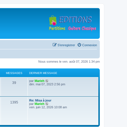
S’enregistrer
Connexion
Nous sommes le ven. août 07, 2026 1:34 pm
MESSAGES
DERNIER MESSAGE
D
V
par
Marieh
M
39
e
o
dim. mai 07, 2023 2:56 pm
r
i
e
n
r
i
l
s
e
e
D
Re: Misa à jour
r
d
M
1395
e
V
par
Marieh
s
m
e
r
o
ven. juin 12, 2026 10:08 am
e
r
e
n
i
s
n
a
i
r
s
i
s
e
l
a
e
g
r
e
g
r
s
m
d
e
m
e