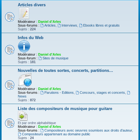
Articles divers
Modérateur :
Daniel d'Arles
Sous-forums :
Articles
,
Interviews
,
Ebooks libres et gratuits
Sujets :
224
Infos du Web
Modérateur :
Daniel d'Arles
Sous-forum :
Sites de musique
Sujets :
181
Nouvelles de toutes sortes, concerts, partitions…
Modérateur :
Daniel d'Arles
Sous-forums :
Parutions - Editions
,
Concours, stages et concerts
,
News
Sujets :
872
Liste des compositeurs de musique pour guitare
Et par ordre alphabétique
Modérateur :
Daniel d'Arles
Sous-forums :
Compositeurs avec oeuvres soumises aux droits d'auteur
,
Compositeurs appartenant au domaine public
Sujets :
24