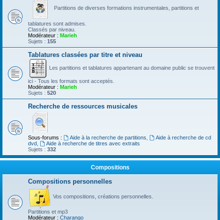
Partitions de diverses formations instrumentales, partitions et
tablatures sont admises.
Classés par niveau.
Modérateur :
Marieh
Sujets :
155
Tablatures classées par titre et niveau
Les partitions et tablatures appartenant au domaine public se trouvent
ici - Tous les formats sont acceptés.
Modérateur :
Marieh
Sujets :
520
Recherche de ressources musicales
Sous-forums :
Aide à la recherche de partitions
,
Aide à recherche de cd
dvd
,
Aide à recherche de titres avec extraits
Sujets :
332
Compositions
Compositions personnelles
Vos compositions, créations personnelles.
Partitions et mp3
Modérateur :
Charango