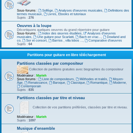
Sous-forums :
Solfège
,
Analyses d'oeuvres musicales
,
Definitions des
termes musicaux
,
Livres, Ebooks et tutoriaux
Sujets :
276
Oeuvres à la loupe
Décortiquons quelques oeuvres du grand répertoire pour guitare
Sous-forums :
Index des œuvres étudiées
,
Analyses d'oeuvres
musicales
,
Une guitare pour Scarlatti
,
Bach en vrac...
,
Dowland and
co
,
Sor et consort
,
Barrios , villa lobos ...
,
Comparative d'oeuvres
Sujets :
64
Partitions pour guitare en libre téléchargement
Partitions classées par compositeur
Collection de partitions gratuites avec biographies du compositeur
Modérateur :
Marieh
Sous-forums :
Liste de compositeurs
,
Méthodes et traités
,
Moyen-
Âge
,
Renaissance
,
Baroque
,
Classique
,
Romantique
,
Moderne
,
Contemporain
Sujets :
835
Partitions classées par titre et niveau
Collection de vos partitions préférées, classées par titre et niveau.
Modérateur :
Marieh
Sujets :
1097
Musique d'ensemble