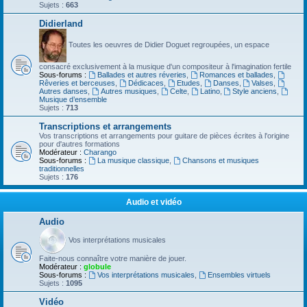
Sujets :
663
Didierland
Toutes les oeuvres de Didier Doguet regroupées, un espace
consacré exclusivement à la musique d'un compositeur à l'imagination fertile
Sous-forums :
Ballades et autres réveries
,
Romances et ballades
,
Rêveries et berceuses
,
Dédicaces
,
Etudes
,
Danses
,
Valses
,
Autres danses
,
Autres musiques
,
Celte
,
Latino
,
Style anciens
,
Musique d’ensemble
Sujets :
713
Transcriptions et arrangements
Vos transcriptions et arrangements pour guitare de pièces écrites à l'origine
pour d'autres formations
Modérateur :
Charango
Sous-forums :
La musique classique
,
Chansons et musiques
traditionnelles
Sujets :
176
Audio et vidéo
Audio
Vos interprétations musicales
Faite-nous connaître votre manière de jouer.
Modérateur :
globule
Sous-forums :
Vos interprétations musicales
,
Ensembles virtuels
Sujets :
1095
Vidéo