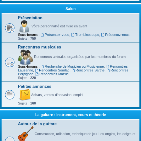
Salon
Présentation
Vôtre personnalité est mise en avant
Sous-forums :
Présentez-vous
,
Trombinoscope
,
Présentez-nous
Sujets :
759
Rencontres musicales
Rencontres amicales organisées par les membres du forum
Sous-forums :
Recherche de Musicien ou Musicienne
,
Rencontres
Lausanne
,
Rencontres Souillac
,
Rencontres Sarthe
,
Rencontres
Perpignan
,
Rencontres Mazille
Sujets :
220
Petites annonces
Achats, ventes d'occasion, emploi.
Sujets :
160
La guitare : instrument, cours et théorie
Autour de la guitare
Construction, utilisation, technique de jeu. Les ongles, les doigts et