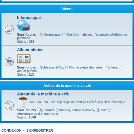
Divers
Informatique
Sous-forums :
Informatique
,
Aide informatique.
,
Logiciels d'édition de
partitions
Sujets :
258
Album photos
Sous-forums :
Guitares & Co
,
Pour le plaisir des yeux
,
Divers
,
Album photos
Sujets :
113
Autour de la machine à café
Autour de la machine à café
bla...bla...bla... les sujets qui ne sont pas liés à la guitare classique
Sous-forums :
Culturel
,
humour, histoires drôles
,
Jeux
,
Anniversaires des membres
Sujets :
1560
CONNEXION
•
S’ENREGISTRER