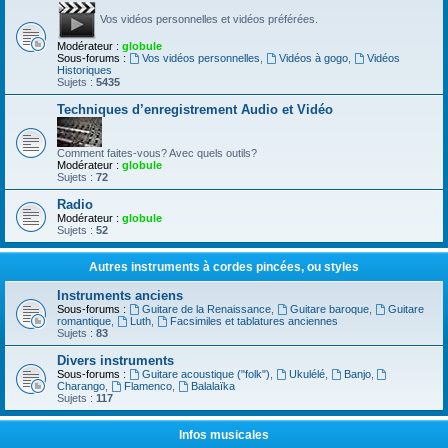
Vos vidéos personnelles et vidéos préférées.
Modérateur :
globule
Sous-forums :
Vos vidéos personnelles
,
Vidéos à gogo
,
Vidéos
Historiques
Sujets :
5435
Techniques d’enregistrement Audio et Vidéo
Comment faites-vous? Avec quels outils?
Modérateur :
globule
Sujets :
72
Radio
Modérateur :
globule
Sujets :
52
Autres instruments à cordes pincées, ou styles
Instruments anciens
Sous-forums :
Guitare de la Renaissance
,
Guitare baroque
,
Guitare
romantique
,
Luth
,
Facsimiles et tablatures anciennes
Sujets :
83
Divers instruments
Sous-forums :
Guitare acoustique ("folk")
,
Ukulélé
,
Banjo
,
Charango
,
Flamenco
,
Balalaïka
Sujets :
117
Infos musicales