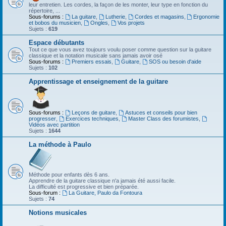
leur entretien. Les cordes, la façon de les monter, leur type en fonction du
répertoire, ...
Sous-forums :
La guitare
,
Lutherie
,
Cordes et magasins
,
Ergonomie
et bobos du musicien
,
Ongles
,
Vos projets
Sujets :
619
Espace débutants
Tout ce que vous avez toujours voulu poser comme question sur la guitare
classique et la notation musicale sans jamais avoir osé
Sous-forums :
Premiers essais
,
Guitare
,
SOS ou besoin d'aide
Sujets :
102
Apprentissage et enseignement de la guitare
Sous-forums :
Leçons de guitare
,
Astuces et conseils pour bien
progresser
,
Exercices techniques
,
Master Class des forumistes
,
Vidéos avec partition
Sujets :
1644
La méthode à Paulo
Méthode pour enfants dès 6 ans.
Apprendre de la guitare classique n'a jamais été aussi facile.
La difficulté est progressive et bien préparée.
Sous-forum :
La Guitare, Paulo da Fontoura
Sujets :
74
Notions musicales