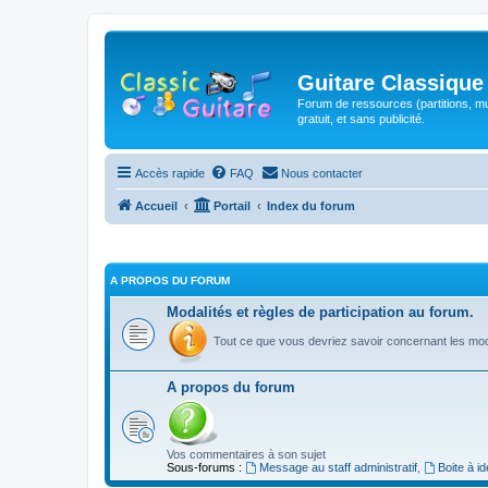
Guitare Classique
Forum de ressources (partitions, mu
gratuit, et sans publicité.
Accès rapide
FAQ
Nous contacter
Accueil
Portail
Index du forum
A PROPOS DU FORUM
Modalités et règles de participation au forum.
Tout ce que vous devriez savoir concernant les moda
A propos du forum
Vos commentaires à son sujet
Sous-forums :
Message au staff administratif
,
Boite à i