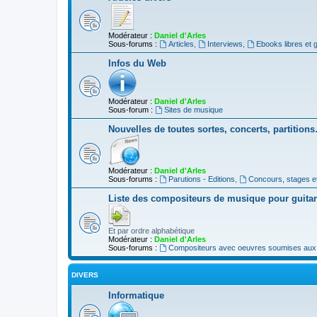
Modérateur :
Daniel d'Arles
Sous-forums :
Articles
,
Interviews
,
Ebooks libres et g
Infos du Web
Modérateur :
Daniel d'Arles
Sous-forum :
Sites de musique
Nouvelles de toutes sortes, concerts, partition
Modérateur :
Daniel d'Arles
Sous-forums :
Parutions - Editions
,
Concours, stages e
Liste des compositeurs de musique pour guita
Et par ordre alphabétique
Modérateur :
Daniel d'Arles
Sous-forums :
Compositeurs avec oeuvres soumises aux d
DIVERS
Informatique