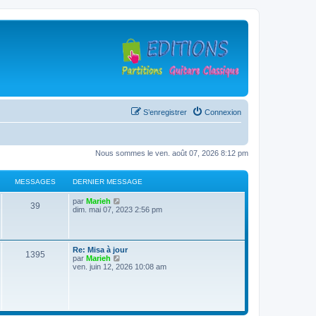
S’enregistrer
Connexion
Nous sommes le ven. août 07, 2026 8:12 pm
MESSAGES
DERNIER MESSAGE
D
V
par
Marieh
M
39
e
o
dim. mai 07, 2023 2:56 pm
r
i
e
n
r
i
l
s
e
e
D
Re: Misa à jour
r
d
M
1395
e
V
par
Marieh
s
m
e
r
o
ven. juin 12, 2026 10:08 am
e
r
e
n
i
s
n
a
i
r
s
i
s
e
l
a
e
g
r
e
g
r
s
m
d
e
m
e