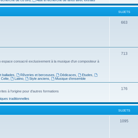
e
SUJETS
t
s
S
663
u
j
e
S
713
t
u
n espace consacré exclusivement à la musique d'un compositeur à
s
j
 ballades
,
Rêveries et berceuses
,
Dédicaces
,
Etudes
,
e
Celte
,
Latino
,
Style anciens
,
Musique d’ensemble
t
S
176
ites à l'origine pour d'autres formations
s
u
ues traditionnelles
j
SUJETS
e
t
S
1095
s
u
j