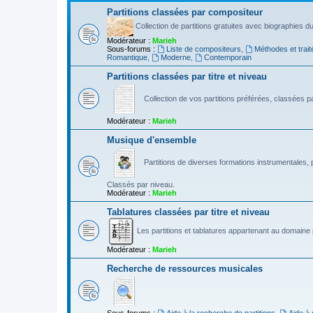
Partitions classées par compositeur
Collection de partitions gratuites avec biographies 
Modérateur :
Marieh
Sous-forums :
Liste de compositeurs
,
Méthodes et trait
Romantique
,
Moderne
,
Contemporain
Partitions classées par titre et niveau
Collection de vos partitions préférées, classées par
Modérateur :
Marieh
Musique d'ensemble
Partitions de diverses formations instrumentales, p
Classés par niveau.
Modérateur :
Marieh
Tablatures classées par titre et niveau
Les partitions et tablatures appartenant au domaine p
Modérateur :
Marieh
Recherche de ressources musicales
Sous-forums :
Aide à la recherche de partitions
,
Aide à