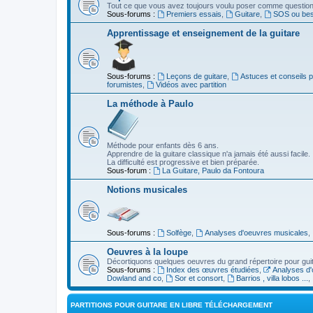
Tout ce que vous avez toujours voulu poser comme question s
Sous-forums :
Premiers essais
,
Guitare
,
SOS ou beso
Apprentissage et enseignement de la guitare
Sous-forums :
Leçons de guitare
,
Astuces et conseils 
forumistes
,
Vidéos avec partition
La méthode à Paulo
Méthode pour enfants dès 6 ans.
Apprendre de la guitare classique n'a jamais été aussi facile.
La difficulté est progressive et bien préparée.
Sous-forum :
La Guitare, Paulo da Fontoura
Notions musicales
Sous-forums :
Solfège
,
Analyses d'oeuvres musicales
,
Oeuvres à la loupe
Décortiquons quelques oeuvres du grand répertoire pour gui
Sous-forums :
Index des œuvres étudiées
,
Analyses d'
Dowland and co
,
Sor et consort
,
Barrios , villa lobos ...
,
PARTITIONS POUR GUITARE EN LIBRE TÉLÉCHARGEMENT