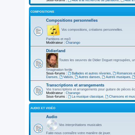
COMPOSITIONS
Compositions personnelles
Vos compositions, créations personnelles.
Partitions et mp3
Modérateur :
Charango
Didierland
Toutes les oeuvres de Didier Doguet regroupées, u
l'imagination fertile
Sous-forums :
Ballades et autres réveries
,
Romances et
Danses
,
Valses
,
Autres danses
,
Autres musiques
,
Transcriptions et arrangements
Vos transcriptions et arrangements pour guitare de pièces écr
Modérateur :
Charango
Sous-forums :
La musique classique
,
Chansons et musiq
AUDIO ET VIDÉO
Audio
Vos interprétations musicales
Faite-nous connaître votre manière de jouer.