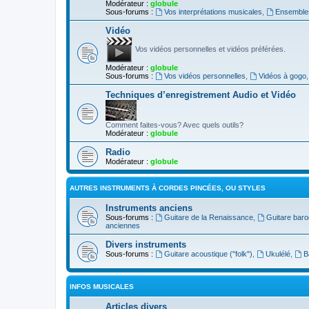
Modérateur :
globule
Sous-forums :
Vos interprétations musicales
,
Ensembles
Vidéo
Vos vidéos personnelles et vidéos préférées.
Modérateur :
globule
Sous-forums :
Vos vidéos personnelles
,
Vidéos à gogo
Techniques d’enregistrement Audio et Vidéo
Comment faites-vous? Avec quels outils?
Modérateur :
globule
Radio
Modérateur :
globule
AUTRES INSTRUMENTS À CORDES PINCÉES, OU STYLES
Instruments anciens
Sous-forums :
Guitare de la Renaissance
,
Guitare bar
anciennes
Divers instruments
Sous-forums :
Guitare acoustique ("folk")
,
Ukulélé
,
B
INFOS MUSICALES
Articles divers