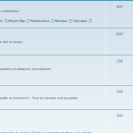
t
S
835
du compositeur
s
u
és
,
Moyen-Âge
,
Renaissance
,
Baroque
,
Classique
,
j
e
S
1097
t
u
 titre et niveau.
s
j
e
S
155
t
u
artitions et tablatures sont admises.
s
j
e
S
520
t
ublic se trouvent ici - Tous les formats sont acceptés.
u
s
j
e
S
332
t
u
s
j
 recherche de cd dvd
,
Aide à recherche de titres avec extraits