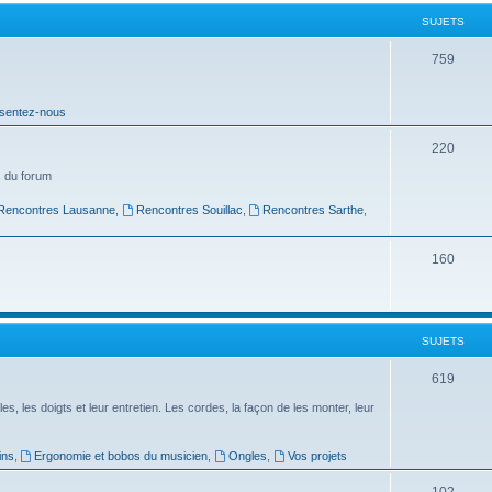
t
SUJETS
s
S
759
u
sentez-nous
j
e
S
220
t
u
 du forum
s
j
Rencontres Lausanne
,
Rencontres Souillac
,
Rencontres Sarthe
,
e
S
160
t
u
s
j
SUJETS
e
t
S
619
s
u
es, les doigts et leur entretien. Les cordes, la façon de les monter, leur
j
ins
,
Ergonomie et bobos du musicien
,
Ongles
,
Vos projets
e
S
102
t