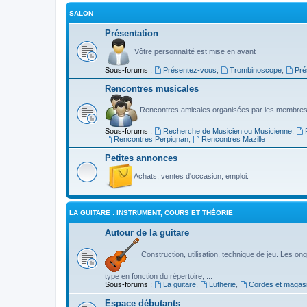
SALON
Présentation
Vôtre personnalité est mise en avant
Sous-forums :
Présentez-vous
,
Trombinoscope
,
Pré
Rencontres musicales
Rencontres amicales organisées par les membres
Sous-forums :
Recherche de Musicien ou Musicienne
,
Rencontres Perpignan
,
Rencontres Mazille
Petites annonces
Achats, ventes d'occasion, emploi.
LA GUITARE : INSTRUMENT, COURS ET THÉORIE
Autour de la guitare
Construction, utilisation, technique de jeu. Les ongl
type en fonction du répertoire, ...
Sous-forums :
La guitare
,
Lutherie
,
Cordes et magas
Espace débutants