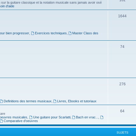
ur la guitare classique et la notation musicale sans jamais avoir osé
in d'aide
u
s
j
S
1644
e
u
t
j
pour bien progresser
,
Exercices techniques
,
Master Class des
s
e
S
74
t
u
s
j
e
t
S
276
s
u
j
Definitions des termes musicaux
,
Livres, Ebooks et tutoriaux
e
S
64
tare
t
oeuvres musicales
,
Une guitare pour Scarlatti
,
Bach en vrac...
,
u
Comparative d'oeuvres
s
j
SUJETS
e