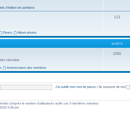
j
iels d'édition de partitions
e
S
113
t
u
s
j
Divers
,
Album photos
e
SUJETS
t
S
1560
s
uitare classique
u
x
,
Anniversaires des membres
j
e
t
J’ai oublié mon mot de passe
|
Se souvenir de moi
s
1 invités (d’après le nombre d’utilisateurs actifs ces 5 dernières minutes)
, 2025 5:08 pm