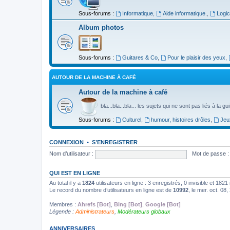
Sous-forums :
Informatique
,
Aide informatique.
,
Logic
Album photos
Sous-forums :
Guitares & Co
,
Pour le plaisir des yeux
,
AUTOUR DE LA MACHINE À CAFÉ
Autour de la machine à café
bla...bla...bla... les sujets qui ne sont pas liés à la g
Sous-forums :
Culturel
,
humour, histoires drôles
,
Jeu
CONNEXION
•
S’ENREGISTRER
Nom d’utilisateur :
Mot de passe :
QUI EST EN LIGNE
Au total il y a
1824
utilisateurs en ligne : 3 enregistrés, 0 invisible et 182
Le record du nombre d’utilisateurs en ligne est de
10992
, le mer. oct. 08
Membres :
Ahrefs [Bot]
,
Bing [Bot]
,
Google [Bot]
Légende :
Administrateurs
,
Modérateurs globaux
ANNIVERSAIRES