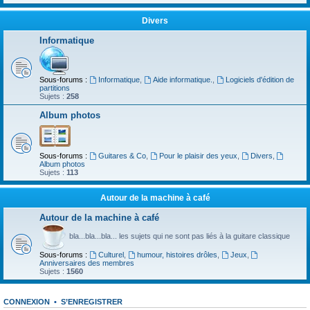
Divers
Informatique
Sous-forums :
Informatique
,
Aide informatique.
,
Logiciels d'édition de
partitions
Sujets :
258
Album photos
Sous-forums :
Guitares & Co
,
Pour le plaisir des yeux
,
Divers
,
Album photos
Sujets :
113
Autour de la machine à café
Autour de la machine à café
bla...bla...bla... les sujets qui ne sont pas liés à la guitare classique
Sous-forums :
Culturel
,
humour, histoires drôles
,
Jeux
,
Anniversaires des membres
Sujets :
1560
CONNEXION
•
S’ENREGISTRER