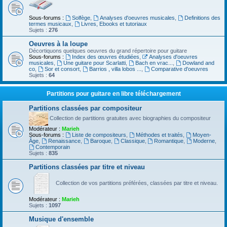
Sous-forums :
Solfège
,
Analyses d'oeuvres musicales
,
Definitions des
termes musicaux
,
Livres, Ebooks et tutoriaux
Sujets :
276
Oeuvres à la loupe
Décortiquons quelques oeuvres du grand répertoire pour guitare
Sous-forums :
Index des œuvres étudiées
,
Analyses d'oeuvres
musicales
,
Une guitare pour Scarlatti
,
Bach en vrac...
,
Dowland and
co
,
Sor et consort
,
Barrios , villa lobos ...
,
Comparative d'oeuvres
Sujets :
64
Partitions pour guitare en libre téléchargement
Partitions classées par compositeur
Collection de partitions gratuites avec biographies du compositeur
Modérateur :
Marieh
Sous-forums :
Liste de compositeurs
,
Méthodes et traités
,
Moyen-
Âge
,
Renaissance
,
Baroque
,
Classique
,
Romantique
,
Moderne
,
Contemporain
Sujets :
835
Partitions classées par titre et niveau
Collection de vos partitions préférées, classées par titre et niveau.
Modérateur :
Marieh
Sujets :
1097
Musique d'ensemble