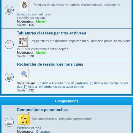
Partitions de diverses formations instrumentales, partitions et
tablatures sont admises.
Classés par niveau.
Modérateur :
Marieh
Sujets :
155
Tablatures classées par titre et niveau
Les partitions et tablatures appartenant au domaine public se trouvent
ici - Tous les formats sont acceptés.
Modérateur :
Marieh
Sujets :
520
Recherche de ressources musicales
Sous-forums :
Aide à la recherche de partitions
,
Aide à recherche de cd
dvd
,
Aide à recherche de titres avec extraits
Sujets :
332
Compositions
Compositions personnelles
Vos compositions, créations personnelles.
Partitions et mp3
Modérateur :
Charango