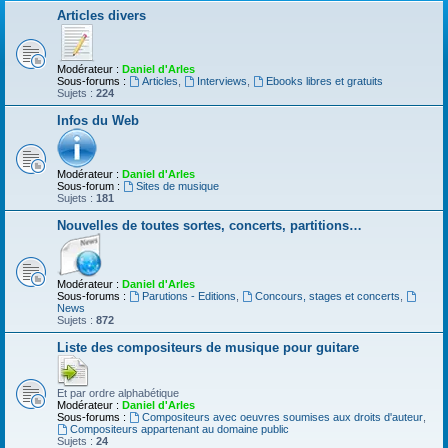
Articles divers
Modérateur :
Daniel d'Arles
Sous-forums :
Articles
,
Interviews
,
Ebooks libres et gratuits
Sujets :
224
Infos du Web
Modérateur :
Daniel d'Arles
Sous-forum :
Sites de musique
Sujets :
181
Nouvelles de toutes sortes, concerts, partitions…
Modérateur :
Daniel d'Arles
Sous-forums :
Parutions - Editions
,
Concours, stages et concerts
,
News
Sujets :
872
Liste des compositeurs de musique pour guitare
Et par ordre alphabétique
Modérateur :
Daniel d'Arles
Sous-forums :
Compositeurs avec oeuvres soumises aux droits d'auteur
,
Compositeurs appartenant au domaine public
Sujets :
24