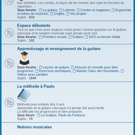
leur entretien. Les cordes, la façon de les monter, leur type en fonction du
répertoire, ...
Sous-forums :
La guitare
,
Lutherie
,
Cordes et magasins
,
Ergonomie
et bobos du musicien
,
Ongles
,
Vos projets
Sujets :
619
Espace débutants
Tout ce que vous avez toujours voulu poser comme question sur la guitare
classique et la notation musicale sans jamais avoir osé
Sous-forums :
Premiers essais
,
Guitare
,
SOS ou besoin d'aide
Sujets :
102
Apprentissage et enseignement de la guitare
Sous-forums :
Leçons de guitare
,
Astuces et conseils pour bien
progresser
,
Exercices techniques
,
Master Class des forumistes
,
Vidéos avec partition
Sujets :
1644
La méthode à Paulo
Méthode pour enfants dès 6 ans.
Apprendre de la guitare classique n'a jamais été aussi facile.
La difficulté est progressive et bien préparée.
Sous-forum :
La Guitare, Paulo da Fontoura
Sujets :
74
Notions musicales