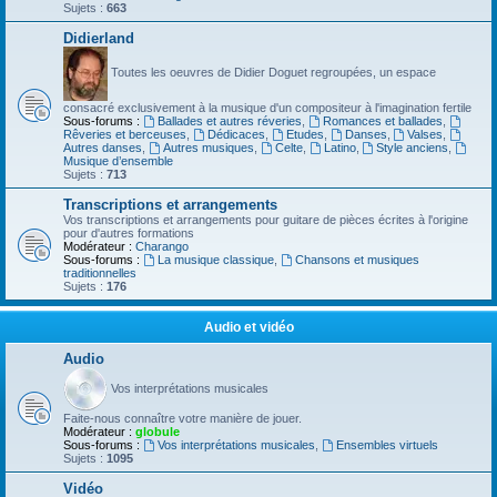
Sujets :
663
Didierland
Toutes les oeuvres de Didier Doguet regroupées, un espace
consacré exclusivement à la musique d'un compositeur à l'imagination fertile
Sous-forums :
Ballades et autres réveries
,
Romances et ballades
,
Rêveries et berceuses
,
Dédicaces
,
Etudes
,
Danses
,
Valses
,
Autres danses
,
Autres musiques
,
Celte
,
Latino
,
Style anciens
,
Musique d’ensemble
Sujets :
713
Transcriptions et arrangements
Vos transcriptions et arrangements pour guitare de pièces écrites à l'origine
pour d'autres formations
Modérateur :
Charango
Sous-forums :
La musique classique
,
Chansons et musiques
traditionnelles
Sujets :
176
Audio et vidéo
Audio
Vos interprétations musicales
Faite-nous connaître votre manière de jouer.
Modérateur :
globule
Sous-forums :
Vos interprétations musicales
,
Ensembles virtuels
Sujets :
1095
Vidéo