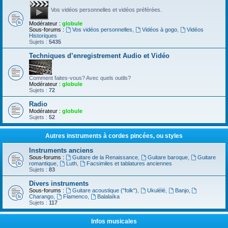
Vos vidéos personnelles et vidéos préférées.
Modérateur :
globule
Sous-forums :
Vos vidéos personnelles
,
Vidéos à gogo
,
Vidéos
Historiques
Sujets :
5435
Techniques d’enregistrement Audio et Vidéo
Comment faites-vous? Avec quels outils?
Modérateur :
globule
Sujets :
72
Radio
Modérateur :
globule
Sujets :
52
Autres instruments à cordes pincées, ou styles
Instruments anciens
Sous-forums :
Guitare de la Renaissance
,
Guitare baroque
,
Guitare
romantique
,
Luth
,
Facsimiles et tablatures anciennes
Sujets :
83
Divers instruments
Sous-forums :
Guitare acoustique ("folk")
,
Ukulélé
,
Banjo
,
Charango
,
Flamenco
,
Balalaïka
Sujets :
117
Infos musicales