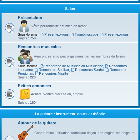
Salon
Présentation
Vôtre personnalité est mise en avant
Sous-forums :
Présentez-vous
,
Trombinoscope
,
Présentez-nous
Sujets :
759
Rencontres musicales
Rencontres amicales organisées par les membres du forum
Sous-forums :
Recherche de Musicien ou Musicienne
,
Rencontres
Lausanne
,
Rencontres Souillac
,
Rencontres Sarthe
,
Rencontres
Perpignan
,
Rencontres Mazille
Sujets :
220
Petites annonces
Achats, ventes d'occasion, emploi.
Sujets :
160
La guitare : instrument, cours et théorie
Autour de la guitare
Construction, utilisation, technique de jeu. Les ongles, les doigts et