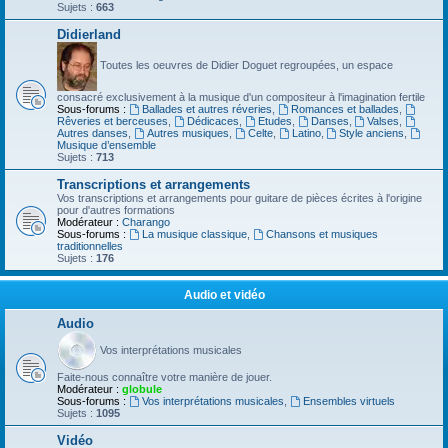
Sujets :
663
Didierland
Toutes les oeuvres de Didier Doguet regroupées, un espace
consacré exclusivement à la musique d'un compositeur à l'imagination fertile
Sous-forums :
Ballades et autres réveries
,
Romances et ballades
,
Rêveries et berceuses
,
Dédicaces
,
Etudes
,
Danses
,
Valses
,
Autres danses
,
Autres musiques
,
Celte
,
Latino
,
Style anciens
,
Musique d’ensemble
Sujets :
713
Transcriptions et arrangements
Vos transcriptions et arrangements pour guitare de pièces écrites à l'origine
pour d'autres formations
Modérateur :
Charango
Sous-forums :
La musique classique
,
Chansons et musiques
traditionnelles
Sujets :
176
Audio et vidéo
Audio
Vos interprétations musicales
Faite-nous connaître votre manière de jouer.
Modérateur :
globule
Sous-forums :
Vos interprétations musicales
,
Ensembles virtuels
Sujets :
1095
Vidéo