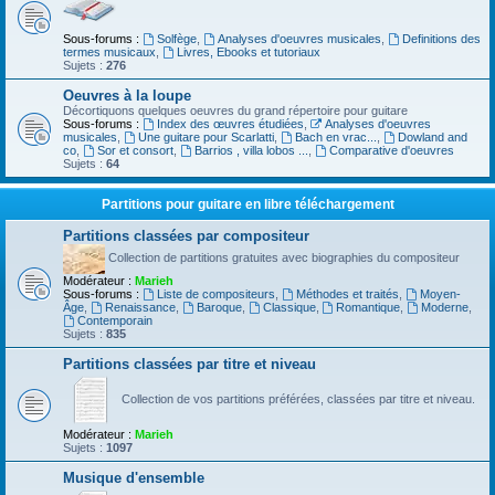
Sous-forums :
Solfège
,
Analyses d'oeuvres musicales
,
Definitions des
termes musicaux
,
Livres, Ebooks et tutoriaux
Sujets :
276
Oeuvres à la loupe
Décortiquons quelques oeuvres du grand répertoire pour guitare
Sous-forums :
Index des œuvres étudiées
,
Analyses d'oeuvres
musicales
,
Une guitare pour Scarlatti
,
Bach en vrac...
,
Dowland and
co
,
Sor et consort
,
Barrios , villa lobos ...
,
Comparative d'oeuvres
Sujets :
64
Partitions pour guitare en libre téléchargement
Partitions classées par compositeur
Collection de partitions gratuites avec biographies du compositeur
Modérateur :
Marieh
Sous-forums :
Liste de compositeurs
,
Méthodes et traités
,
Moyen-
Âge
,
Renaissance
,
Baroque
,
Classique
,
Romantique
,
Moderne
,
Contemporain
Sujets :
835
Partitions classées par titre et niveau
Collection de vos partitions préférées, classées par titre et niveau.
Modérateur :
Marieh
Sujets :
1097
Musique d'ensemble