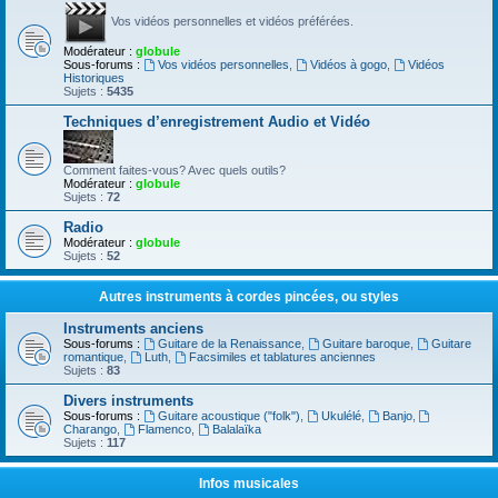
Vos vidéos personnelles et vidéos préférées.
Modérateur :
globule
Sous-forums :
Vos vidéos personnelles
,
Vidéos à gogo
,
Vidéos
Historiques
Sujets :
5435
Techniques d’enregistrement Audio et Vidéo
Comment faites-vous? Avec quels outils?
Modérateur :
globule
Sujets :
72
Radio
Modérateur :
globule
Sujets :
52
Autres instruments à cordes pincées, ou styles
Instruments anciens
Sous-forums :
Guitare de la Renaissance
,
Guitare baroque
,
Guitare
romantique
,
Luth
,
Facsimiles et tablatures anciennes
Sujets :
83
Divers instruments
Sous-forums :
Guitare acoustique ("folk")
,
Ukulélé
,
Banjo
,
Charango
,
Flamenco
,
Balalaïka
Sujets :
117
Infos musicales