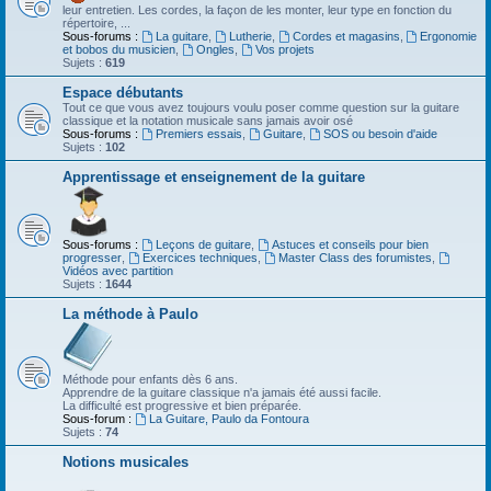
leur entretien. Les cordes, la façon de les monter, leur type en fonction du
répertoire, ...
Sous-forums :
La guitare
,
Lutherie
,
Cordes et magasins
,
Ergonomie
et bobos du musicien
,
Ongles
,
Vos projets
Sujets :
619
Espace débutants
Tout ce que vous avez toujours voulu poser comme question sur la guitare
classique et la notation musicale sans jamais avoir osé
Sous-forums :
Premiers essais
,
Guitare
,
SOS ou besoin d'aide
Sujets :
102
Apprentissage et enseignement de la guitare
Sous-forums :
Leçons de guitare
,
Astuces et conseils pour bien
progresser
,
Exercices techniques
,
Master Class des forumistes
,
Vidéos avec partition
Sujets :
1644
La méthode à Paulo
Méthode pour enfants dès 6 ans.
Apprendre de la guitare classique n'a jamais été aussi facile.
La difficulté est progressive et bien préparée.
Sous-forum :
La Guitare, Paulo da Fontoura
Sujets :
74
Notions musicales