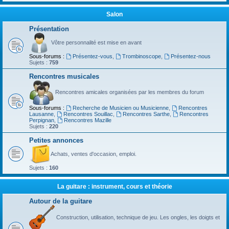
Salon
Présentation
Vôtre personnalité est mise en avant
Sous-forums :
Présentez-vous
,
Trombinoscope
,
Présentez-nous
Sujets :
759
Rencontres musicales
Rencontres amicales organisées par les membres du forum
Sous-forums :
Recherche de Musicien ou Musicienne
,
Rencontres
Lausanne
,
Rencontres Souillac
,
Rencontres Sarthe
,
Rencontres
Perpignan
,
Rencontres Mazille
Sujets :
220
Petites annonces
Achats, ventes d'occasion, emploi.
Sujets :
160
La guitare : instrument, cours et théorie
Autour de la guitare
Construction, utilisation, technique de jeu. Les ongles, les doigts et