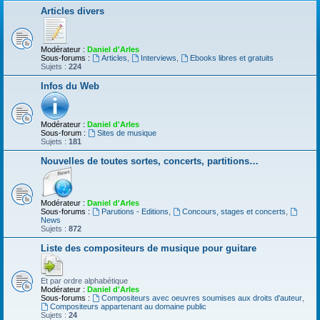
Articles divers
Modérateur :
Daniel d'Arles
Sous-forums :
Articles
,
Interviews
,
Ebooks libres et gratuits
Sujets :
224
Infos du Web
Modérateur :
Daniel d'Arles
Sous-forum :
Sites de musique
Sujets :
181
Nouvelles de toutes sortes, concerts, partitions…
Modérateur :
Daniel d'Arles
Sous-forums :
Parutions - Editions
,
Concours, stages et concerts
,
News
Sujets :
872
Liste des compositeurs de musique pour guitare
Et par ordre alphabétique
Modérateur :
Daniel d'Arles
Sous-forums :
Compositeurs avec oeuvres soumises aux droits d'auteur
,
Compositeurs appartenant au domaine public
Sujets :
24