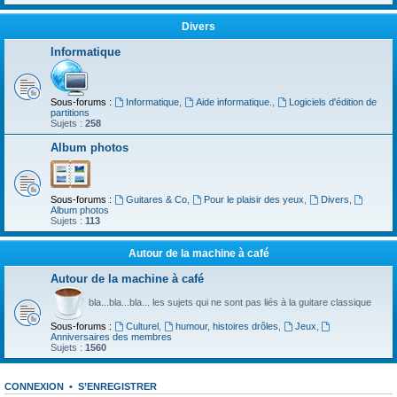
Divers
Informatique
Sous-forums :
Informatique
,
Aide informatique.
,
Logiciels d'édition de
partitions
Sujets :
258
Album photos
Sous-forums :
Guitares & Co
,
Pour le plaisir des yeux
,
Divers
,
Album photos
Sujets :
113
Autour de la machine à café
Autour de la machine à café
bla...bla...bla... les sujets qui ne sont pas liés à la guitare classique
Sous-forums :
Culturel
,
humour, histoires drôles
,
Jeux
,
Anniversaires des membres
Sujets :
1560
CONNEXION
•
S’ENREGISTRER