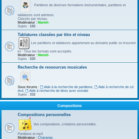
Partitions de diverses formations instrumentales, partitions et
tablatures sont admises.
Classés par niveau.
Modérateur :
Marieh
Sujets :
155
Tablatures classées par titre et niveau
Les partitions et tablatures appartenant au domaine public se trouvent
ici - Tous les formats sont acceptés.
Modérateur :
Marieh
Sujets :
520
Recherche de ressources musicales
Sous-forums :
Aide à la recherche de partitions
,
Aide à recherche de cd
dvd
,
Aide à recherche de titres avec extraits
Sujets :
332
Compositions
Compositions personnelles
Vos compositions, créations personnelles.
Partitions et mp3
Modérateur :
Charango