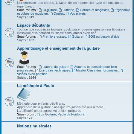
leur entretien. Les cordes, la façon de les monter, leur type en fonction du
répertoire, ...
Sous-forums :
La guitare
,
Lutherie
,
Cordes et magasins
,
Ergonomie
et bobos du musicien
,
Ongles
,
Vos projets
Sujets :
619
Espace débutants
Tout ce que vous avez toujours voulu poser comme question sur la guitare
classique et la notation musicale sans jamais avoir osé
Sous-forums :
Premiers essais
,
Guitare
,
SOS ou besoin d'aide
Sujets :
102
Apprentissage et enseignement de la guitare
Sous-forums :
Leçons de guitare
,
Astuces et conseils pour bien
progresser
,
Exercices techniques
,
Master Class des forumistes
,
Vidéos avec partition
Sujets :
1644
La méthode à Paulo
Méthode pour enfants dès 6 ans.
Apprendre de la guitare classique n'a jamais été aussi facile.
La difficulté est progressive et bien préparée.
Sous-forum :
La Guitare, Paulo da Fontoura
Sujets :
74
Notions musicales