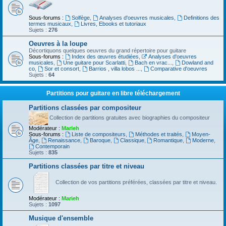
Sous-forums :
Solfège
,
Analyses d'oeuvres musicales
,
Definitions des
termes musicaux
,
Livres, Ebooks et tutoriaux
Sujets :
276
Oeuvres à la loupe
Décortiquons quelques oeuvres du grand répertoire pour guitare
Sous-forums :
Index des œuvres étudiées
,
Analyses d'oeuvres
musicales
,
Une guitare pour Scarlatti
,
Bach en vrac...
,
Dowland and
co
,
Sor et consort
,
Barrios , villa lobos ...
,
Comparative d'oeuvres
Sujets :
64
Partitions pour guitare en libre téléchargement
Partitions classées par compositeur
Collection de partitions gratuites avec biographies du compositeur
Modérateur :
Marieh
Sous-forums :
Liste de compositeurs
,
Méthodes et traités
,
Moyen-
Âge
,
Renaissance
,
Baroque
,
Classique
,
Romantique
,
Moderne
,
Contemporain
Sujets :
835
Partitions classées par titre et niveau
Collection de vos partitions préférées, classées par titre et niveau.
Modérateur :
Marieh
Sujets :
1097
Musique d'ensemble