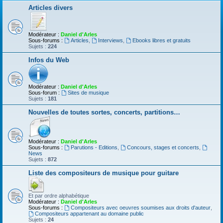
Articles divers
Modérateur :
Daniel d'Arles
Sous-forums :
Articles
,
Interviews
,
Ebooks libres et gratuits
Sujets :
224
Infos du Web
Modérateur :
Daniel d'Arles
Sous-forum :
Sites de musique
Sujets :
181
Nouvelles de toutes sortes, concerts, partitions…
Modérateur :
Daniel d'Arles
Sous-forums :
Parutions - Editions
,
Concours, stages et concerts
,
News
Sujets :
872
Liste des compositeurs de musique pour guitare
Et par ordre alphabétique
Modérateur :
Daniel d'Arles
Sous-forums :
Compositeurs avec oeuvres soumises aux droits d'auteur
,
Compositeurs appartenant au domaine public
Sujets :
24