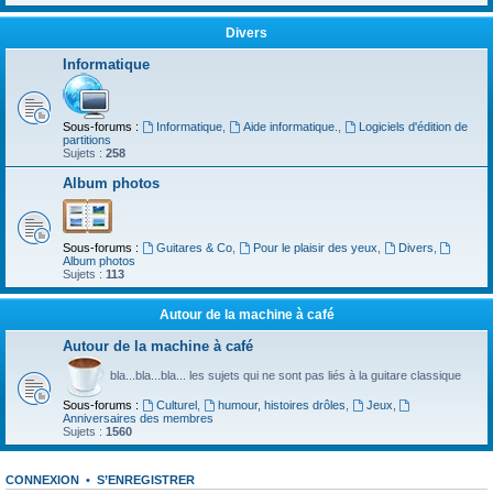
Divers
Informatique
Sous-forums :
Informatique
,
Aide informatique.
,
Logiciels d'édition de
partitions
Sujets :
258
Album photos
Sous-forums :
Guitares & Co
,
Pour le plaisir des yeux
,
Divers
,
Album photos
Sujets :
113
Autour de la machine à café
Autour de la machine à café
bla...bla...bla... les sujets qui ne sont pas liés à la guitare classique
Sous-forums :
Culturel
,
humour, histoires drôles
,
Jeux
,
Anniversaires des membres
Sujets :
1560
CONNEXION
•
S’ENREGISTRER