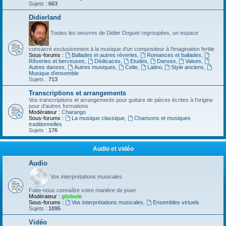
Sujets :
663
Didierland
Toutes les oeuvres de Didier Doguet regroupées, un espace
consacré exclusivement à la musique d'un compositeur à l'imagination fertile
Sous-forums :
Ballades et autres réveries
,
Romances et ballades
,
Rêveries et berceuses
,
Dédicaces
,
Etudes
,
Danses
,
Valses
,
Autres danses
,
Autres musiques
,
Celte
,
Latino
,
Style anciens
,
Musique d’ensemble
Sujets :
713
Transcriptions et arrangements
Vos transcriptions et arrangements pour guitare de pièces écrites à l'origine
pour d'autres formations
Modérateur :
Charango
Sous-forums :
La musique classique
,
Chansons et musiques
traditionnelles
Sujets :
176
Audio et vidéo
Audio
Vos interprétations musicales
Faite-nous connaître votre manière de jouer.
Modérateur :
globule
Sous-forums :
Vos interprétations musicales
,
Ensembles virtuels
Sujets :
1095
Vidéo