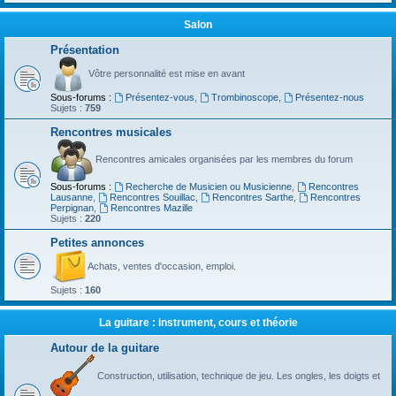
Salon
Présentation
Vôtre personnalité est mise en avant
Sous-forums :
Présentez-vous
,
Trombinoscope
,
Présentez-nous
Sujets :
759
Rencontres musicales
Rencontres amicales organisées par les membres du forum
Sous-forums :
Recherche de Musicien ou Musicienne
,
Rencontres
Lausanne
,
Rencontres Souillac
,
Rencontres Sarthe
,
Rencontres
Perpignan
,
Rencontres Mazille
Sujets :
220
Petites annonces
Achats, ventes d'occasion, emploi.
Sujets :
160
La guitare : instrument, cours et théorie
Autour de la guitare
Construction, utilisation, technique de jeu. Les ongles, les doigts et