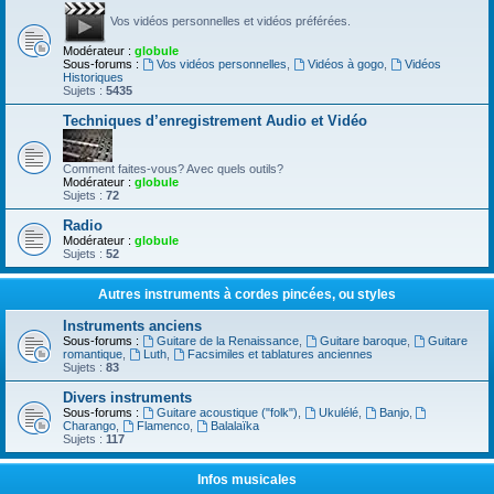
Vos vidéos personnelles et vidéos préférées.
Modérateur :
globule
Sous-forums :
Vos vidéos personnelles
,
Vidéos à gogo
,
Vidéos
Historiques
Sujets :
5435
Techniques d’enregistrement Audio et Vidéo
Comment faites-vous? Avec quels outils?
Modérateur :
globule
Sujets :
72
Radio
Modérateur :
globule
Sujets :
52
Autres instruments à cordes pincées, ou styles
Instruments anciens
Sous-forums :
Guitare de la Renaissance
,
Guitare baroque
,
Guitare
romantique
,
Luth
,
Facsimiles et tablatures anciennes
Sujets :
83
Divers instruments
Sous-forums :
Guitare acoustique ("folk")
,
Ukulélé
,
Banjo
,
Charango
,
Flamenco
,
Balalaïka
Sujets :
117
Infos musicales