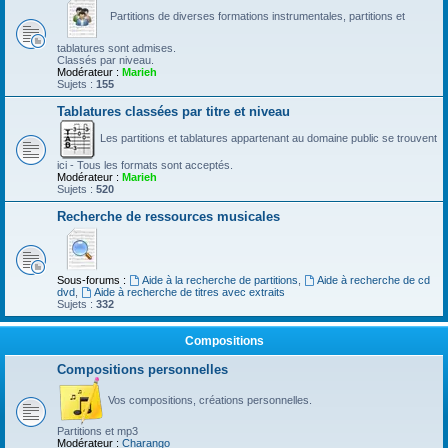
Partitions de diverses formations instrumentales, partitions et
tablatures sont admises.
Classés par niveau.
Modérateur :
Marieh
Sujets :
155
Tablatures classées par titre et niveau
Les partitions et tablatures appartenant au domaine public se trouvent
ici - Tous les formats sont acceptés.
Modérateur :
Marieh
Sujets :
520
Recherche de ressources musicales
Sous-forums :
Aide à la recherche de partitions
,
Aide à recherche de cd
dvd
,
Aide à recherche de titres avec extraits
Sujets :
332
Compositions
Compositions personnelles
Vos compositions, créations personnelles.
Partitions et mp3
Modérateur :
Charango