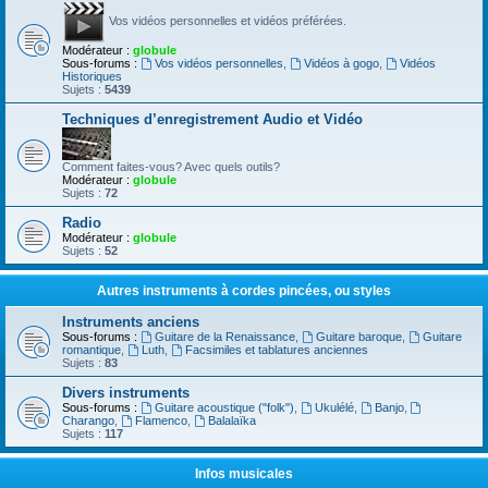
Vos vidéos personnelles et vidéos préférées.
Modérateur :
globule
Sous-forums :
Vos vidéos personnelles
,
Vidéos à gogo
,
Vidéos
Historiques
Sujets :
5439
Techniques d’enregistrement Audio et Vidéo
Comment faites-vous? Avec quels outils?
Modérateur :
globule
Sujets :
72
Radio
Modérateur :
globule
Sujets :
52
Autres instruments à cordes pincées, ou styles
Instruments anciens
Sous-forums :
Guitare de la Renaissance
,
Guitare baroque
,
Guitare
romantique
,
Luth
,
Facsimiles et tablatures anciennes
Sujets :
83
Divers instruments
Sous-forums :
Guitare acoustique ("folk")
,
Ukulélé
,
Banjo
,
Charango
,
Flamenco
,
Balalaïka
Sujets :
117
Infos musicales