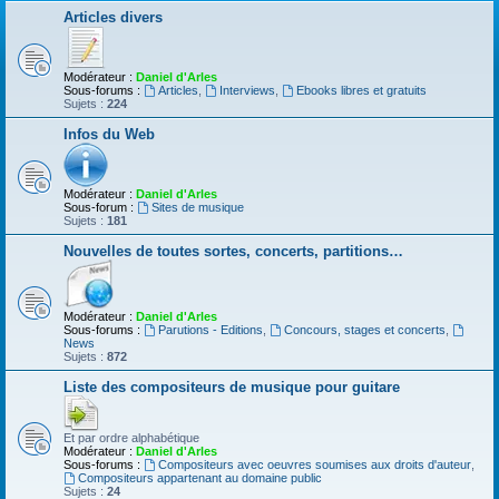
Articles divers
Modérateur :
Daniel d'Arles
Sous-forums :
Articles
,
Interviews
,
Ebooks libres et gratuits
Sujets :
224
Infos du Web
Modérateur :
Daniel d'Arles
Sous-forum :
Sites de musique
Sujets :
181
Nouvelles de toutes sortes, concerts, partitions…
Modérateur :
Daniel d'Arles
Sous-forums :
Parutions - Editions
,
Concours, stages et concerts
,
News
Sujets :
872
Liste des compositeurs de musique pour guitare
Et par ordre alphabétique
Modérateur :
Daniel d'Arles
Sous-forums :
Compositeurs avec oeuvres soumises aux droits d'auteur
,
Compositeurs appartenant au domaine public
Sujets :
24