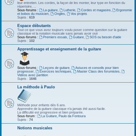
leur entretien. Les cordes, la façon de les monter, leur type en fonction du
répertoire, ...
Sous-forums :
La guitare
,
Lutherie
,
Cordes et magasins
,
Ergonomie
et bobos du musicien
,
Ongles
,
Vos projets
Sujets :
619
Espace débutants
Tout ce que vous avez toujours voulu poser comme question sur la guitare
classique et la notation musicale sans jamais avoir osé
Sous-forums :
Premiers essais
,
Guitare
,
SOS ou besoin d'aide
Sujets :
102
Apprentissage et enseignement de la guitare
Sous-forums :
Leçons de guitare
,
Astuces et conseils pour bien
progresser
,
Exercices techniques
,
Master Class des forumistes
,
Vidéos avec partition
Sujets :
1646
La méthode à Paulo
Méthode pour enfants dès 6 ans.
Apprendre de la guitare classique n'a jamais été aussi facile.
La difficulté est progressive et bien préparée.
Sous-forum :
La Guitare, Paulo da Fontoura
Sujets :
74
Notions musicales