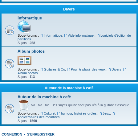
Divers
Informatique
Sous-forums :
Informatique
,
Aide informatique.
,
Logiciels d'édition de
partitions
Sujets :
258
Album photos
Sous-forums :
Guitares & Co
,
Pour le plaisir des yeux
,
Divers
,
Album photos
Sujets :
113
Autour de la machine à café
Autour de la machine à café
bla...bla...bla... les sujets qui ne sont pas liés à la guitare classique
Sous-forums :
Culturel
,
humour, histoires drôles
,
Jeux
,
Anniversaires des membres
Sujets :
1560
CONNEXION
•
S’ENREGISTRER