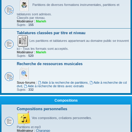
Partitions de diverses formations instrumentales, partitions et
tablatures sont admises.
Classés par niveau.
Modérateur :
Marieh
Sujets :
155
Tablatures classées par titre et niveau
Les partitions et tablatures appartenant au domaine public se trouvent
ici - Tous les formats sont acceptés.
Modérateur :
Marieh
Sujets :
520
Recherche de ressources musicales
Sous-forums :
Aide à la recherche de partitions
,
Aide à recherche de cd
dvd
,
Aide à recherche de titres avec extraits
Sujets :
332
Compositions
Compositions personnelles
Vos compositions, créations personnelles.
Partitions et mp3
Modérateur :
Charango