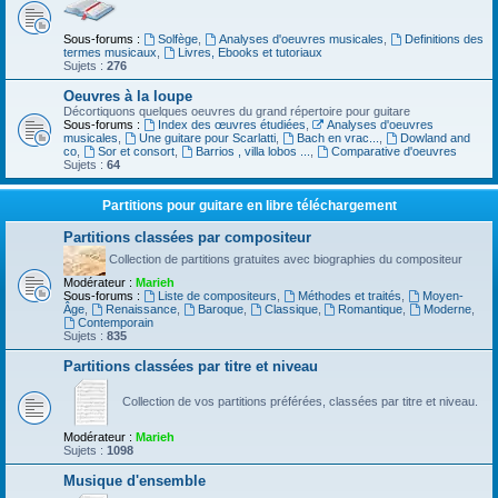
Sous-forums :
Solfège
,
Analyses d'oeuvres musicales
,
Definitions des
termes musicaux
,
Livres, Ebooks et tutoriaux
Sujets :
276
Oeuvres à la loupe
Décortiquons quelques oeuvres du grand répertoire pour guitare
Sous-forums :
Index des œuvres étudiées
,
Analyses d'oeuvres
musicales
,
Une guitare pour Scarlatti
,
Bach en vrac...
,
Dowland and
co
,
Sor et consort
,
Barrios , villa lobos ...
,
Comparative d'oeuvres
Sujets :
64
Partitions pour guitare en libre téléchargement
Partitions classées par compositeur
Collection de partitions gratuites avec biographies du compositeur
Modérateur :
Marieh
Sous-forums :
Liste de compositeurs
,
Méthodes et traités
,
Moyen-
Âge
,
Renaissance
,
Baroque
,
Classique
,
Romantique
,
Moderne
,
Contemporain
Sujets :
835
Partitions classées par titre et niveau
Collection de vos partitions préférées, classées par titre et niveau.
Modérateur :
Marieh
Sujets :
1098
Musique d'ensemble