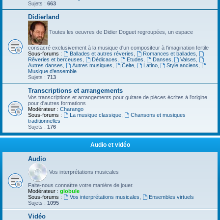
Sujets :
663
Didierland
Toutes les oeuvres de Didier Doguet regroupées, un espace
consacré exclusivement à la musique d'un compositeur à l'imagination fertile
Sous-forums :
Ballades et autres réveries
,
Romances et ballades
,
Rêveries et berceuses
,
Dédicaces
,
Etudes
,
Danses
,
Valses
,
Autres danses
,
Autres musiques
,
Celte
,
Latino
,
Style anciens
,
Musique d’ensemble
Sujets :
713
Transcriptions et arrangements
Vos transcriptions et arrangements pour guitare de pièces écrites à l'origine
pour d'autres formations
Modérateur :
Charango
Sous-forums :
La musique classique
,
Chansons et musiques
traditionnelles
Sujets :
176
Audio et vidéo
Audio
Vos interprétations musicales
Faite-nous connaître votre manière de jouer.
Modérateur :
globule
Sous-forums :
Vos interprétations musicales
,
Ensembles virtuels
Sujets :
1095
Vidéo