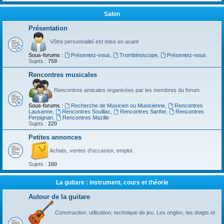
Salon
Présentation
Vôtre personnalité est mise en avant
Sous-forums :
Présentez-vous
,
Trombinoscope
,
Présentez-nous
Sujets :
759
Rencontres musicales
Rencontres amicales organisées par les membres du forum
Sous-forums :
Recherche de Musicien ou Musicienne
,
Rencontres
Lausanne
,
Rencontres Souillac
,
Rencontres Sarthe
,
Rencontres
Perpignan
,
Rencontres Mazille
Sujets :
220
Petites annonces
Achats, ventes d'occasion, emploi.
Sujets :
160
La guitare : instrument, cours et théorie
Autour de la guitare
Construction, utilisation, technique de jeu. Les ongles, les doigts et