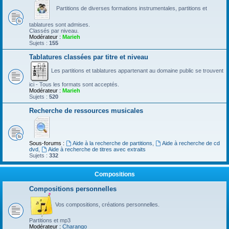
Partitions de diverses formations instrumentales, partitions et
tablatures sont admises.
Classés par niveau.
Modérateur :
Marieh
Sujets :
155
Tablatures classées par titre et niveau
Les partitions et tablatures appartenant au domaine public se trouvent
ici - Tous les formats sont acceptés.
Modérateur :
Marieh
Sujets :
520
Recherche de ressources musicales
Sous-forums :
Aide à la recherche de partitions
,
Aide à recherche de cd
dvd
,
Aide à recherche de titres avec extraits
Sujets :
332
Compositions
Compositions personnelles
Vos compositions, créations personnelles.
Partitions et mp3
Modérateur :
Charango