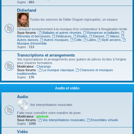
Sujets :
663
Didierland
Toutes les oeuvres de Didier Doguet regroupées, un espace
consacré exclusivement à la musique d'un compositeur à l'imagination fertile
Sous-forums :
Ballades et autres réveries
,
Romances et ballades
,
Rêveries et berceuses
,
Dédicaces
,
Etudes
,
Danses
,
Valses
,
Autres danses
,
Autres musiques
,
Celte
,
Latino
,
Style anciens
,
Musique d’ensemble
Sujets :
713
Transcriptions et arrangements
Vos transcriptions et arrangements pour guitare de pièces écrites à l'origine
pour d'autres formations
Modérateur :
Charango
Sous-forums :
La musique classique
,
Chansons et musiques
traditionnelles
Sujets :
176
Audio et vidéo
Audio
Vos interprétations musicales
Faite-nous connaître votre manière de jouer.
Modérateur :
globule
Sous-forums :
Vos interprétations musicales
,
Ensembles virtuels
Sujets :
1095
Vidéo