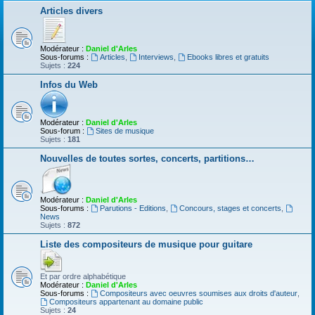
Articles divers
Modérateur :
Daniel d'Arles
Sous-forums :
Articles
,
Interviews
,
Ebooks libres et gratuits
Sujets :
224
Infos du Web
Modérateur :
Daniel d'Arles
Sous-forum :
Sites de musique
Sujets :
181
Nouvelles de toutes sortes, concerts, partitions…
Modérateur :
Daniel d'Arles
Sous-forums :
Parutions - Editions
,
Concours, stages et concerts
,
News
Sujets :
872
Liste des compositeurs de musique pour guitare
Et par ordre alphabétique
Modérateur :
Daniel d'Arles
Sous-forums :
Compositeurs avec oeuvres soumises aux droits d'auteur
,
Compositeurs appartenant au domaine public
Sujets :
24