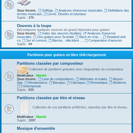
Sous-forums :
Solfège
,
Analyses d'oeuvres musicales
,
Definitions des
termes musicaux
,
Livres, Ebooks et tutoriaux
Sujets :
276
Oeuvres à la loupe
Décortiquons quelques oeuvres du grand répertoire pour guitare
Sous-forums :
Index des œuvres étudiées
,
Analyses d'oeuvres
musicales
,
Une guitare pour Scarlatti
,
Bach en vrac...
,
Dowland and
co
,
Sor et consort
,
Barrios , villa lobos ...
,
Comparative d'oeuvres
Sujets :
64
Partitions pour guitare en libre téléchargement
Partitions classées par compositeur
Collection de partitions gratuites avec biographies du compositeur
Modérateur :
Marieh
Sous-forums :
Liste de compositeurs
,
Méthodes et traités
,
Moyen-
Âge
,
Renaissance
,
Baroque
,
Classique
,
Romantique
,
Moderne
,
Contemporain
Sujets :
835
Partitions classées par titre et niveau
Collection de vos partitions préférées, classées par titre et niveau.
Modérateur :
Marieh
Sujets :
1097
Musique d'ensemble