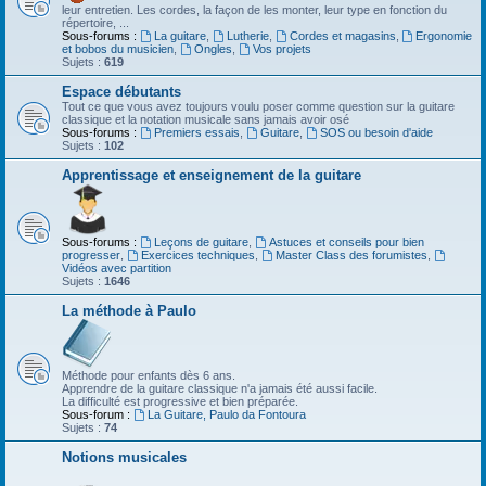
leur entretien. Les cordes, la façon de les monter, leur type en fonction du
répertoire, ...
Sous-forums :
La guitare
,
Lutherie
,
Cordes et magasins
,
Ergonomie
et bobos du musicien
,
Ongles
,
Vos projets
Sujets :
619
Espace débutants
Tout ce que vous avez toujours voulu poser comme question sur la guitare
classique et la notation musicale sans jamais avoir osé
Sous-forums :
Premiers essais
,
Guitare
,
SOS ou besoin d'aide
Sujets :
102
Apprentissage et enseignement de la guitare
Sous-forums :
Leçons de guitare
,
Astuces et conseils pour bien
progresser
,
Exercices techniques
,
Master Class des forumistes
,
Vidéos avec partition
Sujets :
1646
La méthode à Paulo
Méthode pour enfants dès 6 ans.
Apprendre de la guitare classique n'a jamais été aussi facile.
La difficulté est progressive et bien préparée.
Sous-forum :
La Guitare, Paulo da Fontoura
Sujets :
74
Notions musicales