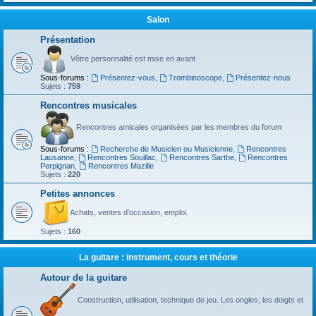
Salon
Présentation
Vôtre personnalité est mise en avant
Sous-forums :
Présentez-vous
,
Trombinoscope
,
Présentez-nous
Sujets :
759
Rencontres musicales
Rencontres amicales organisées par les membres du forum
Sous-forums :
Recherche de Musicien ou Musicienne
,
Rencontres
Lausanne
,
Rencontres Souillac
,
Rencontres Sarthe
,
Rencontres
Perpignan
,
Rencontres Mazille
Sujets :
220
Petites annonces
Achats, ventes d'occasion, emploi.
Sujets :
160
La guitare : instrument, cours et théorie
Autour de la guitare
Construction, utilisation, technique de jeu. Les ongles, les doigts et