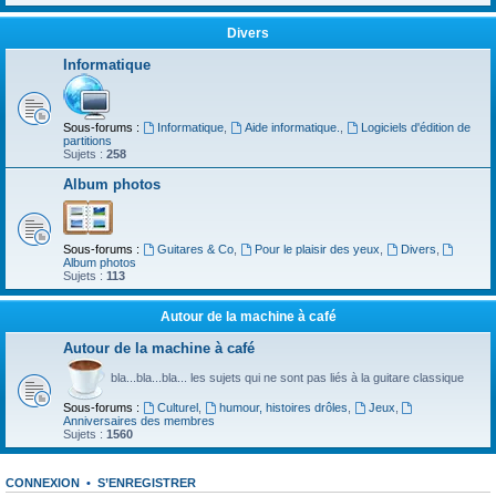
Divers
Informatique
Sous-forums :
Informatique
,
Aide informatique.
,
Logiciels d'édition de
partitions
Sujets :
258
Album photos
Sous-forums :
Guitares & Co
,
Pour le plaisir des yeux
,
Divers
,
Album photos
Sujets :
113
Autour de la machine à café
Autour de la machine à café
bla...bla...bla... les sujets qui ne sont pas liés à la guitare classique
Sous-forums :
Culturel
,
humour, histoires drôles
,
Jeux
,
Anniversaires des membres
Sujets :
1560
CONNEXION
•
S’ENREGISTRER