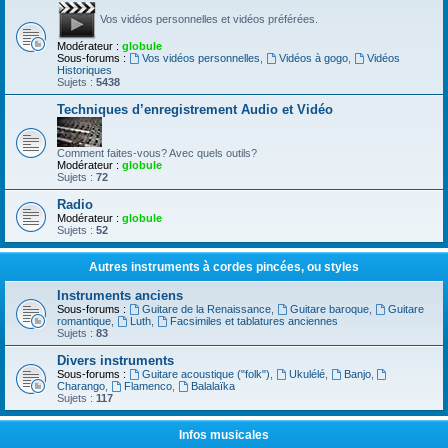
Vos vidéos personnelles et vidéos préférées.
Modérateur :
globule
Sous-forums :
Vos vidéos personnelles
,
Vidéos à gogo
,
Vidéos
Historiques
Sujets :
5438
Techniques d’enregistrement Audio et Vidéo
Comment faites-vous? Avec quels outils?
Modérateur :
globule
Sujets :
72
Radio
Modérateur :
globule
Sujets :
52
Autres instruments à cordes pincées, ou styles
Instruments anciens
Sous-forums :
Guitare de la Renaissance
,
Guitare baroque
,
Guitare
romantique
,
Luth
,
Facsimiles et tablatures anciennes
Sujets :
83
Divers instruments
Sous-forums :
Guitare acoustique ("folk")
,
Ukulélé
,
Banjo
,
Charango
,
Flamenco
,
Balalaïka
Sujets :
117
Infos musicales