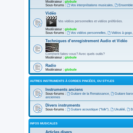
Modérateur :
globule
Sous-forums :
Vos interprétations musicales
,
Ensembles
Vidéo
Vos vidéos personnelles et vidéos préférées.
Modérateur :
globule
Sous-forums :
Vos vidéos personnelles
,
Vidéos à gogo
Techniques d’enregistrement Audio et Vidéo
Comment faites-vous? Avec quels outils?
Modérateur :
globule
Radio
Modérateur :
globule
AUTRES INSTRUMENTS À CORDES PINCÉES, OU STYLES
Instruments anciens
Sous-forums :
Guitare de la Renaissance
,
Guitare bar
anciennes
Divers instruments
Sous-forums :
Guitare acoustique ("folk")
,
Ukulélé
,
B
INFOS MUSICALES
Articles divers