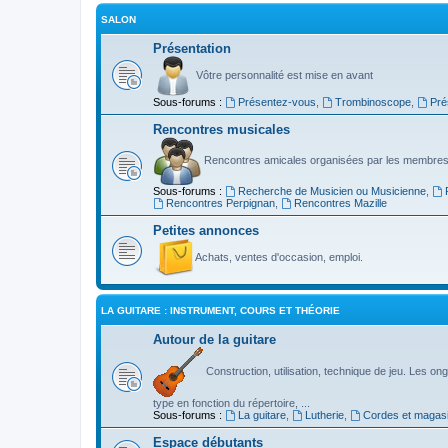
SALON
Présentation
Vôtre personnalité est mise en avant
Sous-forums :
Présentez-vous
,
Trombinoscope
,
Pré
Rencontres musicales
Rencontres amicales organisées par les membres
Sous-forums :
Recherche de Musicien ou Musicienne
,
Rencontres Perpignan
,
Rencontres Mazille
Petites annonces
Achats, ventes d'occasion, emploi.
LA GUITARE : INSTRUMENT, COURS ET THÉORIE
Autour de la guitare
Construction, utilisation, technique de jeu. Les ongl
type en fonction du répertoire, ...
Sous-forums :
La guitare
,
Lutherie
,
Cordes et magas
Espace débutants