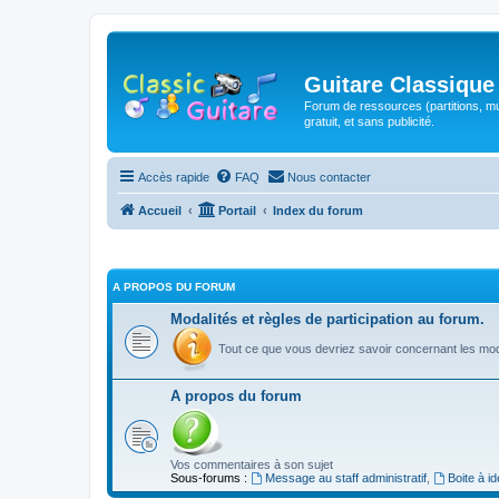
Guitare Classique
Forum de ressources (partitions, mu
gratuit, et sans publicité.
Accès rapide
FAQ
Nous contacter
Accueil
Portail
Index du forum
A PROPOS DU FORUM
Modalités et règles de participation au forum.
Tout ce que vous devriez savoir concernant les moda
A propos du forum
Vos commentaires à son sujet
Sous-forums :
Message au staff administratif
,
Boite à i