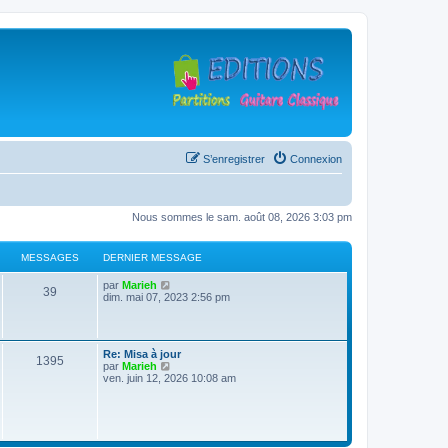
S’enregistrer
Connexion
Nous sommes le sam. août 08, 2026 3:03 pm
MESSAGES
DERNIER MESSAGE
D
V
par
Marieh
M
39
e
o
dim. mai 07, 2023 2:56 pm
r
i
e
n
r
i
l
s
e
e
D
Re: Misa à jour
r
d
M
1395
e
V
par
Marieh
s
m
e
r
o
ven. juin 12, 2026 10:08 am
e
r
e
n
i
s
n
a
i
r
s
i
s
e
l
a
e
g
r
e
g
r
s
m
d
e
m
e