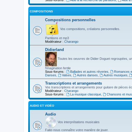
COMPOSITIONS
Compositions personnelles
Vos compositions, créations personnelles.
Partitions et mp3
Modérateur :
Charango
Didierland
Toutes les oeuvres de Didier Doguet regroupées, u
l'imagination fertile
Sous-forums :
Ballades et autres réveries
,
Romances et
Danses
,
Valses
,
Autres danses
,
Autres musiques
,
Transcriptions et arrangements
Vos transcriptions et arrangements pour guitare de pièces écr
Modérateur :
Charango
Sous-forums :
La musique classique
,
Chansons et musiq
AUDIO ET VIDÉO
Audio
Vos interprétations musicales
Faite-nous connaître votre manière de jouer.