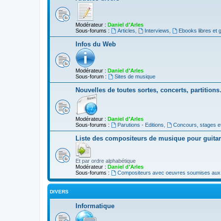
Modérateur :
Daniel d'Arles
Sous-forums :
Articles
,
Interviews
,
Ebooks libres et g
Infos du Web
Modérateur :
Daniel d'Arles
Sous-forum :
Sites de musique
Nouvelles de toutes sortes, concerts, partition
Modérateur :
Daniel d'Arles
Sous-forums :
Parutions - Editions
,
Concours, stages e
Liste des compositeurs de musique pour guita
Et par ordre alphabétique
Modérateur :
Daniel d'Arles
Sous-forums :
Compositeurs avec oeuvres soumises aux d
DIVERS
Informatique