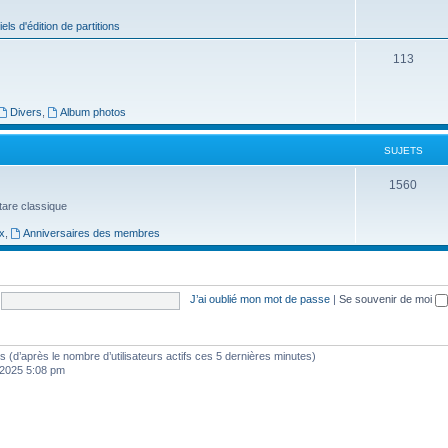
j
iels d'édition de partitions
e
S
113
t
u
s
j
Divers
,
Album photos
e
SUJETS
t
S
1560
s
uitare classique
u
x
,
Anniversaires des membres
j
e
t
J’ai oublié mon mot de passe
|
Se souvenir de moi
s
ités (d’après le nombre d’utilisateurs actifs ces 5 dernières minutes)
, 2025 5:08 pm