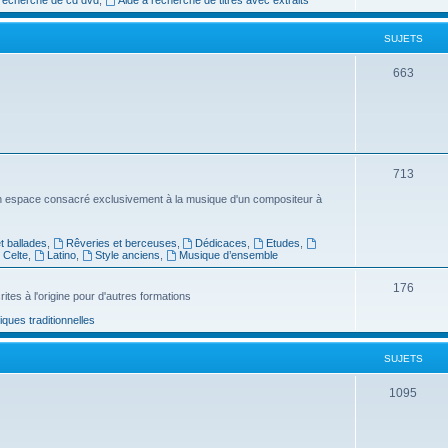
e
SUJETS
t
s
S
663
u
j
e
S
713
t
u
n espace consacré exclusivement à la musique d'un compositeur à
s
j
 ballades
,
Rêveries et berceuses
,
Dédicaces
,
Etudes
,
e
Celte
,
Latino
,
Style anciens
,
Musique d’ensemble
t
S
176
ites à l'origine pour d'autres formations
s
u
ues traditionnelles
j
SUJETS
e
t
S
1095
s
u
j