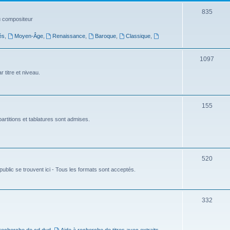
t
S
835
du compositeur
s
u
és
,
Moyen-Âge
,
Renaissance
,
Baroque
,
Classique
,
j
e
S
1097
t
u
 titre et niveau.
s
j
e
S
155
t
u
artitions et tablatures sont admises.
s
j
e
S
520
t
ublic se trouvent ici - Tous les formats sont acceptés.
u
s
j
e
S
332
t
u
s
j
 recherche de cd dvd
,
Aide à recherche de titres avec extraits