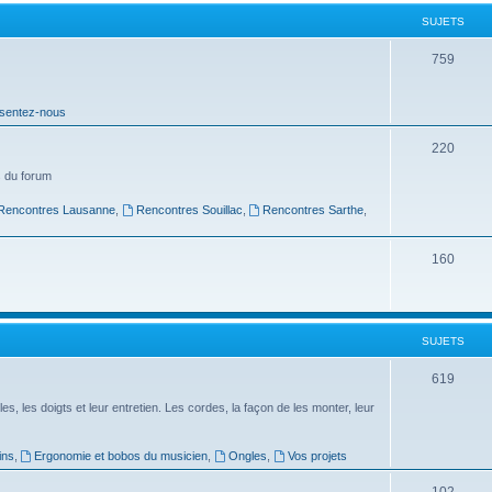
t
SUJETS
s
S
759
u
sentez-nous
j
e
S
220
t
u
 du forum
s
j
Rencontres Lausanne
,
Rencontres Souillac
,
Rencontres Sarthe
,
e
S
160
t
u
s
j
SUJETS
e
t
S
619
s
u
es, les doigts et leur entretien. Les cordes, la façon de les monter, leur
j
ins
,
Ergonomie et bobos du musicien
,
Ongles
,
Vos projets
e
S
102
t