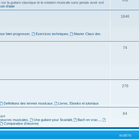
ur la guitare classique et la notation musicale sans jamais avoir osé
in d'aide
u
s
j
S
1646
e
u
t
j
pour bien progresser
,
Exercices techniques
,
Master Class des
s
e
S
74
t
u
s
j
e
t
S
276
s
u
j
Definitions des termes musicaux
,
Livres, Ebooks et tutoriaux
e
S
64
tare
t
oeuvres musicales
,
Une guitare pour Scarlatti
,
Bach en vrac...
,
u
Comparative d'oeuvres
s
j
SUJETS
e