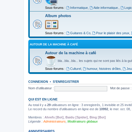
Sous-forums :
Informatique
,
Aide informatique.
,
Logic
Album photos
Sous-forums :
Guitares & Co
,
Pour le plaisir des yeux
,
AUTOUR DE LA MACHINE À CAFÉ
Autour de la machine à café
bla...bla...bla... les sujets qui ne sont pas liés à la g
Sous-forums :
Culturel
,
humour, histoires drôles
,
Jeu
CONNEXION
•
S’ENREGISTRER
Nom d’utilisateur :
Mot de passe :
QUI EST EN LIGNE
Au total il y a
29
utilisateurs en ligne : 3 enregistrés, 1 invisible et 25 inv
Le record du nombre d’utilisateurs en ligne est de
10992
, le mer. oct. 08
Membres :
Ahrefs [Bot]
,
Baidu [Spider]
,
Bing [Bot]
Légende :
Administrateurs
,
Modérateurs globaux
ANNIVERSAIRES