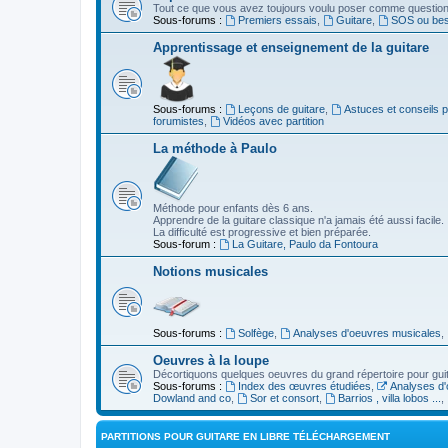
Tout ce que vous avez toujours voulu poser comme question s
Sous-forums :
Premiers essais
,
Guitare
,
SOS ou beso
Apprentissage et enseignement de la guitare
Sous-forums :
Leçons de guitare
,
Astuces et conseils 
forumistes
,
Vidéos avec partition
La méthode à Paulo
Méthode pour enfants dès 6 ans.
Apprendre de la guitare classique n'a jamais été aussi facile.
La difficulté est progressive et bien préparée.
Sous-forum :
La Guitare, Paulo da Fontoura
Notions musicales
Sous-forums :
Solfège
,
Analyses d'oeuvres musicales
,
Oeuvres à la loupe
Décortiquons quelques oeuvres du grand répertoire pour gui
Sous-forums :
Index des œuvres étudiées
,
Analyses d'
Dowland and co
,
Sor et consort
,
Barrios , villa lobos ...
,
PARTITIONS POUR GUITARE EN LIBRE TÉLÉCHARGEMENT