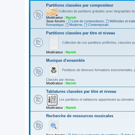
Partitions classées par compositeur
Collection de partitions gratuites avec biographies 
Modérateur :
Marieh
Sous-forums :
Liste de compositeurs
,
Méthodes et trait
Romantique
,
Moderne
,
Contemporain
Partitions classées par titre et niveau
Collection de vos partitions préférées, classées par
Modérateur :
Marieh
Musique d'ensemble
Partitions de diverses formations instrumentales, p
Classés par niveau.
Modérateur :
Marieh
Tablatures classées par titre et niveau
Les partitions et tablatures appartenant au domaine p
Modérateur :
Marieh
Recherche de ressources musicales
Sous-forums :
Aide à la recherche de partitions
,
Aide à