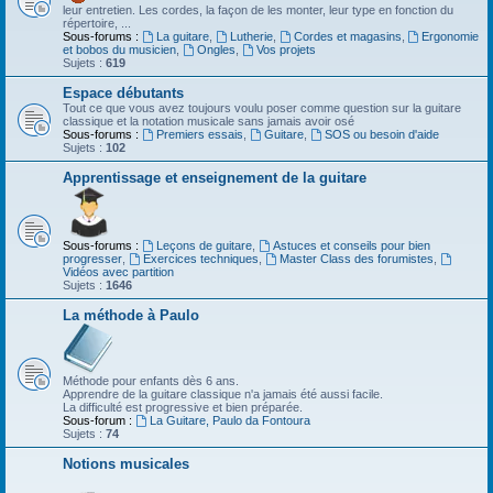
leur entretien. Les cordes, la façon de les monter, leur type en fonction du
répertoire, ...
Sous-forums :
La guitare
,
Lutherie
,
Cordes et magasins
,
Ergonomie
et bobos du musicien
,
Ongles
,
Vos projets
Sujets :
619
Espace débutants
Tout ce que vous avez toujours voulu poser comme question sur la guitare
classique et la notation musicale sans jamais avoir osé
Sous-forums :
Premiers essais
,
Guitare
,
SOS ou besoin d'aide
Sujets :
102
Apprentissage et enseignement de la guitare
Sous-forums :
Leçons de guitare
,
Astuces et conseils pour bien
progresser
,
Exercices techniques
,
Master Class des forumistes
,
Vidéos avec partition
Sujets :
1646
La méthode à Paulo
Méthode pour enfants dès 6 ans.
Apprendre de la guitare classique n'a jamais été aussi facile.
La difficulté est progressive et bien préparée.
Sous-forum :
La Guitare, Paulo da Fontoura
Sujets :
74
Notions musicales