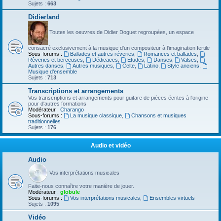
Sujets :
663
Didierland
Toutes les oeuvres de Didier Doguet regroupées, un espace
consacré exclusivement à la musique d'un compositeur à l'imagination fertile
Sous-forums :
Ballades et autres réveries
,
Romances et ballades
,
Rêveries et berceuses
,
Dédicaces
,
Etudes
,
Danses
,
Valses
,
Autres danses
,
Autres musiques
,
Celte
,
Latino
,
Style anciens
,
Musique d’ensemble
Sujets :
713
Transcriptions et arrangements
Vos transcriptions et arrangements pour guitare de pièces écrites à l'origine
pour d'autres formations
Modérateur :
Charango
Sous-forums :
La musique classique
,
Chansons et musiques
traditionnelles
Sujets :
176
Audio et vidéo
Audio
Vos interprétations musicales
Faite-nous connaître votre manière de jouer.
Modérateur :
globule
Sous-forums :
Vos interprétations musicales
,
Ensembles virtuels
Sujets :
1095
Vidéo