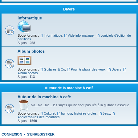
Divers
Informatique
Sous-forums :
Informatique
,
Aide informatique.
,
Logiciels d'édition de
partitions
Sujets :
258
Album photos
Sous-forums :
Guitares & Co
,
Pour le plaisir des yeux
,
Divers
,
Album photos
Sujets :
113
Autour de la machine à café
Autour de la machine à café
bla...bla...bla... les sujets qui ne sont pas liés à la guitare classique
Sous-forums :
Culturel
,
humour, histoires drôles
,
Jeux
,
Anniversaires des membres
Sujets :
1560
CONNEXION
•
S’ENREGISTRER