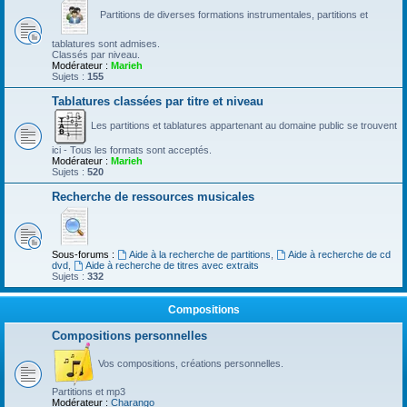
Partitions de diverses formations instrumentales, partitions et
tablatures sont admises.
Classés par niveau.
Modérateur :
Marieh
Sujets :
155
Tablatures classées par titre et niveau
Les partitions et tablatures appartenant au domaine public se trouvent
ici - Tous les formats sont acceptés.
Modérateur :
Marieh
Sujets :
520
Recherche de ressources musicales
Sous-forums :
Aide à la recherche de partitions
,
Aide à recherche de cd
dvd
,
Aide à recherche de titres avec extraits
Sujets :
332
Compositions
Compositions personnelles
Vos compositions, créations personnelles.
Partitions et mp3
Modérateur :
Charango