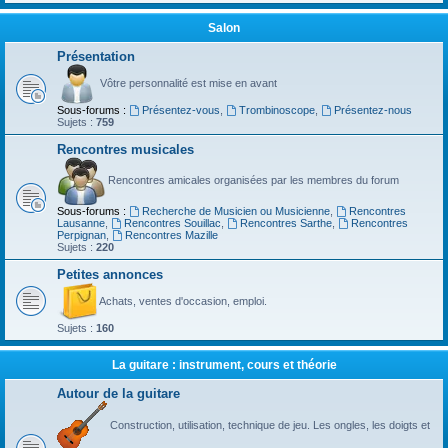
Salon
Présentation
Vôtre personnalité est mise en avant
Sous-forums :
Présentez-vous
,
Trombinoscope
,
Présentez-nous
Sujets :
759
Rencontres musicales
Rencontres amicales organisées par les membres du forum
Sous-forums :
Recherche de Musicien ou Musicienne
,
Rencontres
Lausanne
,
Rencontres Souillac
,
Rencontres Sarthe
,
Rencontres
Perpignan
,
Rencontres Mazille
Sujets :
220
Petites annonces
Achats, ventes d'occasion, emploi.
Sujets :
160
La guitare : instrument, cours et théorie
Autour de la guitare
Construction, utilisation, technique de jeu. Les ongles, les doigts et