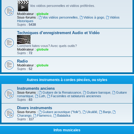
Vos vidéos personnelles et vidéos préférées.
Modérateur :
globule
Sous-forums :
Vos vidéos personnelles
,
Vidéos à gogo
,
Vidéos
Historiques
Sujets :
5438
Techniques d’enregistrement Audio et Vidéo
Comment faites-vous? Avec quels outils?
Modérateur :
globule
Sujets :
72
Radio
Modérateur :
globule
Sujets :
52
Autres instruments à cordes pincées, ou styles
Instruments anciens
Sous-forums :
Guitare de la Renaissance
,
Guitare baroque
,
Guitare
romantique
,
Luth
,
Facsimiles et tablatures anciennes
Sujets :
83
Divers instruments
Sous-forums :
Guitare acoustique ("folk")
,
Ukulélé
,
Banjo
,
Charango
,
Flamenco
,
Balalaïka
Sujets :
117
Infos musicales