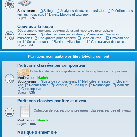
Sous-forums :
Solfège
,
Analyses d'oeuvres musicales
,
Definitions des
termes musicaux
,
Livres, Ebooks et tutoriaux
Sujets :
276
Oeuvres à la loupe
Décortiquons quelques oeuvres du grand répertoire pour guitare
Sous-forums :
Index des œuvres étudiées
,
Analyses d'oeuvres
musicales
,
Une guitare pour Scarlatti
,
Bach en vrac...
,
Dowland and
co
,
Sor et consort
,
Barrios , villa lobos ...
,
Comparative d'oeuvres
Sujets :
64
Partitions pour guitare en libre téléchargement
Partitions classées par compositeur
Collection de partitions gratuites avec biographies du compositeur
Modérateur :
Marieh
Sous-forums :
Liste de compositeurs
,
Méthodes et traités
,
Moyen-
Âge
,
Renaissance
,
Baroque
,
Classique
,
Romantique
,
Moderne
,
Contemporain
Sujets :
835
Partitions classées par titre et niveau
Collection de vos partitions préférées, classées par titre et niveau.
Modérateur :
Marieh
Sujets :
1097
Musique d'ensemble