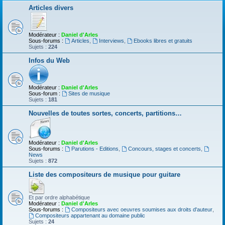
Articles divers
Modérateur :
Daniel d'Arles
Sous-forums :
Articles
,
Interviews
,
Ebooks libres et gratuits
Sujets :
224
Infos du Web
Modérateur :
Daniel d'Arles
Sous-forum :
Sites de musique
Sujets :
181
Nouvelles de toutes sortes, concerts, partitions…
Modérateur :
Daniel d'Arles
Sous-forums :
Parutions - Editions
,
Concours, stages et concerts
,
News
Sujets :
872
Liste des compositeurs de musique pour guitare
Et par ordre alphabétique
Modérateur :
Daniel d'Arles
Sous-forums :
Compositeurs avec oeuvres soumises aux droits d'auteur
,
Compositeurs appartenant au domaine public
Sujets :
24