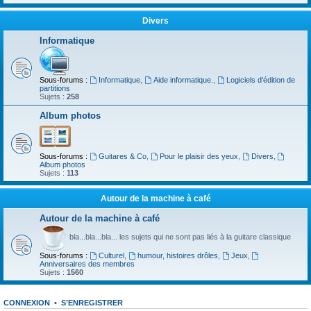
Divers
Informatique
Sous-forums :
Informatique
,
Aide informatique.
,
Logiciels d'édition de
partitions
Sujets :
258
Album photos
Sous-forums :
Guitares & Co
,
Pour le plaisir des yeux
,
Divers
,
Album photos
Sujets :
113
Autour de la machine à café
Autour de la machine à café
bla...bla...bla... les sujets qui ne sont pas liés à la guitare classique
Sous-forums :
Culturel
,
humour, histoires drôles
,
Jeux
,
Anniversaires des membres
Sujets :
1560
CONNEXION
•
S’ENREGISTRER