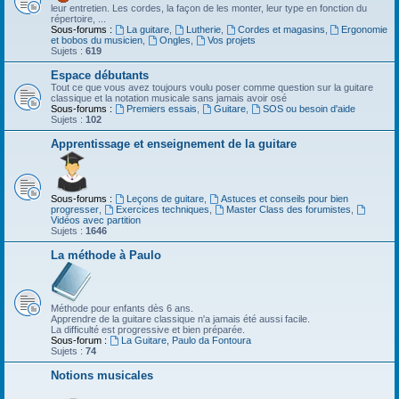
leur entretien. Les cordes, la façon de les monter, leur type en fonction du
répertoire, ...
Sous-forums :
La guitare
,
Lutherie
,
Cordes et magasins
,
Ergonomie
et bobos du musicien
,
Ongles
,
Vos projets
Sujets :
619
Espace débutants
Tout ce que vous avez toujours voulu poser comme question sur la guitare
classique et la notation musicale sans jamais avoir osé
Sous-forums :
Premiers essais
,
Guitare
,
SOS ou besoin d'aide
Sujets :
102
Apprentissage et enseignement de la guitare
Sous-forums :
Leçons de guitare
,
Astuces et conseils pour bien
progresser
,
Exercices techniques
,
Master Class des forumistes
,
Vidéos avec partition
Sujets :
1646
La méthode à Paulo
Méthode pour enfants dès 6 ans.
Apprendre de la guitare classique n'a jamais été aussi facile.
La difficulté est progressive et bien préparée.
Sous-forum :
La Guitare, Paulo da Fontoura
Sujets :
74
Notions musicales