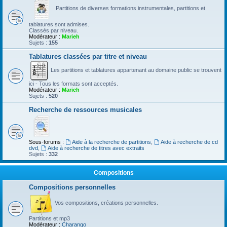
Partitions de diverses formations instrumentales, partitions et
tablatures sont admises.
Classés par niveau.
Modérateur :
Marieh
Sujets :
155
Tablatures classées par titre et niveau
Les partitions et tablatures appartenant au domaine public se trouvent
ici - Tous les formats sont acceptés.
Modérateur :
Marieh
Sujets :
520
Recherche de ressources musicales
Sous-forums :
Aide à la recherche de partitions
,
Aide à recherche de cd
dvd
,
Aide à recherche de titres avec extraits
Sujets :
332
Compositions
Compositions personnelles
Vos compositions, créations personnelles.
Partitions et mp3
Modérateur :
Charango