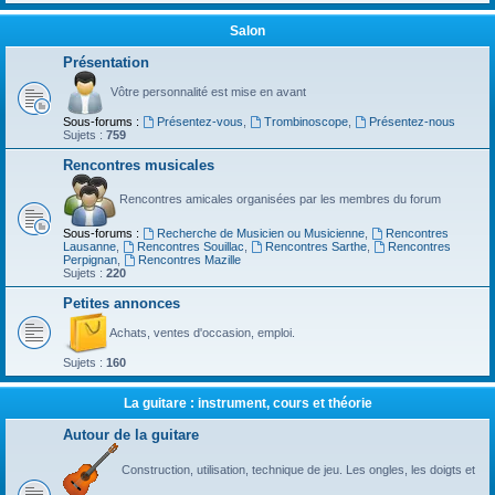
Salon
Présentation
Vôtre personnalité est mise en avant
Sous-forums :
Présentez-vous
,
Trombinoscope
,
Présentez-nous
Sujets :
759
Rencontres musicales
Rencontres amicales organisées par les membres du forum
Sous-forums :
Recherche de Musicien ou Musicienne
,
Rencontres
Lausanne
,
Rencontres Souillac
,
Rencontres Sarthe
,
Rencontres
Perpignan
,
Rencontres Mazille
Sujets :
220
Petites annonces
Achats, ventes d'occasion, emploi.
Sujets :
160
La guitare : instrument, cours et théorie
Autour de la guitare
Construction, utilisation, technique de jeu. Les ongles, les doigts et