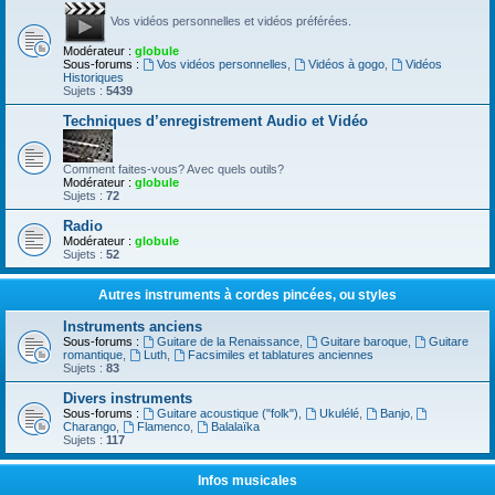
Vos vidéos personnelles et vidéos préférées.
Modérateur :
globule
Sous-forums :
Vos vidéos personnelles
,
Vidéos à gogo
,
Vidéos
Historiques
Sujets :
5439
Techniques d’enregistrement Audio et Vidéo
Comment faites-vous? Avec quels outils?
Modérateur :
globule
Sujets :
72
Radio
Modérateur :
globule
Sujets :
52
Autres instruments à cordes pincées, ou styles
Instruments anciens
Sous-forums :
Guitare de la Renaissance
,
Guitare baroque
,
Guitare
romantique
,
Luth
,
Facsimiles et tablatures anciennes
Sujets :
83
Divers instruments
Sous-forums :
Guitare acoustique ("folk")
,
Ukulélé
,
Banjo
,
Charango
,
Flamenco
,
Balalaïka
Sujets :
117
Infos musicales