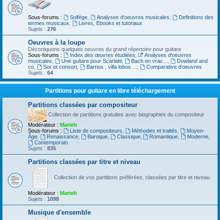
Sous-forums :
Solfège
,
Analyses d'oeuvres musicales
,
Definitions des
termes musicaux
,
Livres, Ebooks et tutoriaux
Sujets :
276
Oeuvres à la loupe
Décortiquons quelques oeuvres du grand répertoire pour guitare
Sous-forums :
Index des œuvres étudiées
,
Analyses d'oeuvres
musicales
,
Une guitare pour Scarlatti
,
Bach en vrac...
,
Dowland and
co
,
Sor et consort
,
Barrios , villa lobos ...
,
Comparative d'oeuvres
Sujets :
64
Partitions pour guitare en libre téléchargement
Partitions classées par compositeur
Collection de partitions gratuites avec biographies du compositeur
Modérateur :
Marieh
Sous-forums :
Liste de compositeurs
,
Méthodes et traités
,
Moyen-
Âge
,
Renaissance
,
Baroque
,
Classique
,
Romantique
,
Moderne
,
Contemporain
Sujets :
835
Partitions classées par titre et niveau
Collection de vos partitions préférées, classées par titre et niveau.
Modérateur :
Marieh
Sujets :
1098
Musique d'ensemble