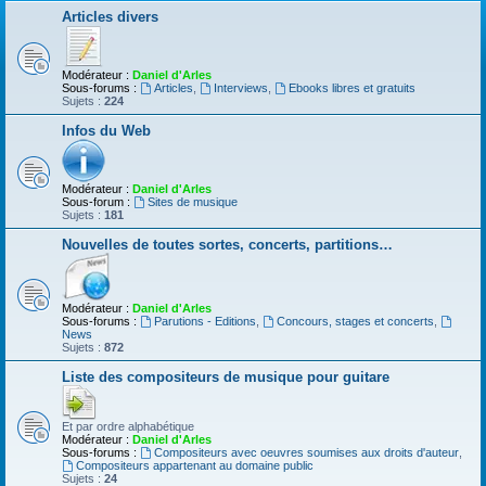
Articles divers
Modérateur :
Daniel d'Arles
Sous-forums :
Articles
,
Interviews
,
Ebooks libres et gratuits
Sujets :
224
Infos du Web
Modérateur :
Daniel d'Arles
Sous-forum :
Sites de musique
Sujets :
181
Nouvelles de toutes sortes, concerts, partitions…
Modérateur :
Daniel d'Arles
Sous-forums :
Parutions - Editions
,
Concours, stages et concerts
,
News
Sujets :
872
Liste des compositeurs de musique pour guitare
Et par ordre alphabétique
Modérateur :
Daniel d'Arles
Sous-forums :
Compositeurs avec oeuvres soumises aux droits d'auteur
,
Compositeurs appartenant au domaine public
Sujets :
24