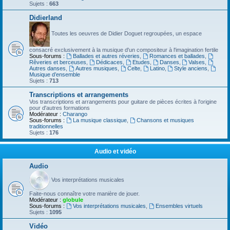
Sujets :
663
Didierland
Toutes les oeuvres de Didier Doguet regroupées, un espace
consacré exclusivement à la musique d'un compositeur à l'imagination fertile
Sous-forums :
Ballades et autres réveries
,
Romances et ballades
,
Rêveries et berceuses
,
Dédicaces
,
Etudes
,
Danses
,
Valses
,
Autres danses
,
Autres musiques
,
Celte
,
Latino
,
Style anciens
,
Musique d’ensemble
Sujets :
713
Transcriptions et arrangements
Vos transcriptions et arrangements pour guitare de pièces écrites à l'origine
pour d'autres formations
Modérateur :
Charango
Sous-forums :
La musique classique
,
Chansons et musiques
traditionnelles
Sujets :
176
Audio et vidéo
Audio
Vos interprétations musicales
Faite-nous connaître votre manière de jouer.
Modérateur :
globule
Sous-forums :
Vos interprétations musicales
,
Ensembles virtuels
Sujets :
1095
Vidéo