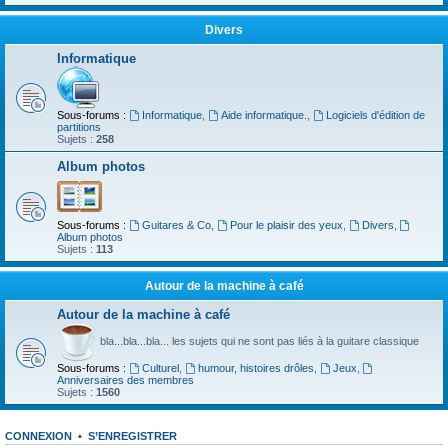
Divers
Informatique
Sous-forums :
Informatique
,
Aide informatique.
,
Logiciels d'édition de
partitions
Sujets :
258
Album photos
Sous-forums :
Guitares & Co
,
Pour le plaisir des yeux
,
Divers
,
Album photos
Sujets :
113
Autour de la machine à café
Autour de la machine à café
bla...bla...bla... les sujets qui ne sont pas liés à la guitare classique
Sous-forums :
Culturel
,
humour, histoires drôles
,
Jeux
,
Anniversaires des membres
Sujets :
1560
CONNEXION
•
S’ENREGISTRER