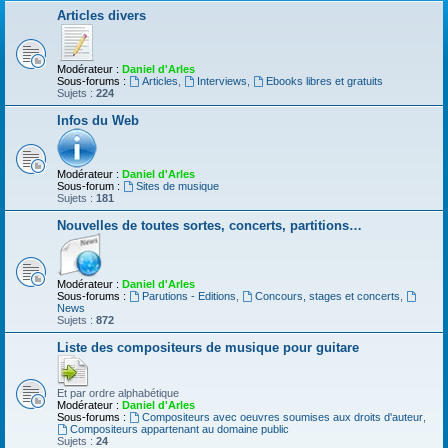
Articles divers
Modérateur :
Daniel d'Arles
Sous-forums :
Articles
,
Interviews
,
Ebooks libres et gratuits
Sujets :
224
Infos du Web
Modérateur :
Daniel d'Arles
Sous-forum :
Sites de musique
Sujets :
181
Nouvelles de toutes sortes, concerts, partitions…
Modérateur :
Daniel d'Arles
Sous-forums :
Parutions - Editions
,
Concours, stages et concerts
,
News
Sujets :
872
Liste des compositeurs de musique pour guitare
Et par ordre alphabétique
Modérateur :
Daniel d'Arles
Sous-forums :
Compositeurs avec oeuvres soumises aux droits d'auteur
,
Compositeurs appartenant au domaine public
Sujets :
24