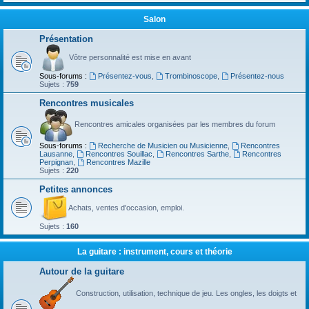
Salon
Présentation
Vôtre personnalité est mise en avant
Sous-forums :
Présentez-vous
,
Trombinoscope
,
Présentez-nous
Sujets :
759
Rencontres musicales
Rencontres amicales organisées par les membres du forum
Sous-forums :
Recherche de Musicien ou Musicienne
,
Rencontres
Lausanne
,
Rencontres Souillac
,
Rencontres Sarthe
,
Rencontres
Perpignan
,
Rencontres Mazille
Sujets :
220
Petites annonces
Achats, ventes d'occasion, emploi.
Sujets :
160
La guitare : instrument, cours et théorie
Autour de la guitare
Construction, utilisation, technique de jeu. Les ongles, les doigts et