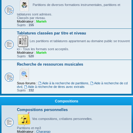
Partitions de diverses formations instrumentales, partitions et
tablatures sont admises.
Classés par niveau.
Modérateur :
Marieh
Sujets :
155
Tablatures classées par titre et niveau
Les partitions et tablatures appartenant au domaine public se trouvent
ici - Tous les formats sont acceptés.
Modérateur :
Marieh
Sujets :
520
Recherche de ressources musicales
Sous-forums :
Aide à la recherche de partitions
,
Aide à recherche de cd
dvd
,
Aide à recherche de titres avec extraits
Sujets :
332
Compositions
Compositions personnelles
Vos compositions, créations personnelles.
Partitions et mp3
Modérateur :
Charango