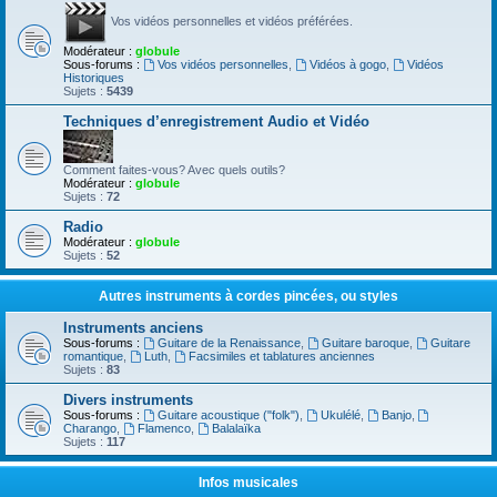
Vos vidéos personnelles et vidéos préférées.
Modérateur :
globule
Sous-forums :
Vos vidéos personnelles
,
Vidéos à gogo
,
Vidéos
Historiques
Sujets :
5439
Techniques d’enregistrement Audio et Vidéo
Comment faites-vous? Avec quels outils?
Modérateur :
globule
Sujets :
72
Radio
Modérateur :
globule
Sujets :
52
Autres instruments à cordes pincées, ou styles
Instruments anciens
Sous-forums :
Guitare de la Renaissance
,
Guitare baroque
,
Guitare
romantique
,
Luth
,
Facsimiles et tablatures anciennes
Sujets :
83
Divers instruments
Sous-forums :
Guitare acoustique ("folk")
,
Ukulélé
,
Banjo
,
Charango
,
Flamenco
,
Balalaïka
Sujets :
117
Infos musicales