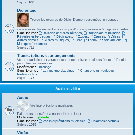
Sujets :
663
Didierland
Toutes les oeuvres de Didier Doguet regroupées, un espace
consacré exclusivement à la musique d'un compositeur à l'imagination fertile
Sous-forums :
Ballades et autres réveries
,
Romances et ballades
,
Rêveries et berceuses
,
Dédicaces
,
Etudes
,
Danses
,
Valses
,
Autres danses
,
Autres musiques
,
Celte
,
Latino
,
Style anciens
,
Musique d’ensemble
Sujets :
713
Transcriptions et arrangements
Vos transcriptions et arrangements pour guitare de pièces écrites à l'origine
pour d'autres formations
Modérateur :
Charango
Sous-forums :
La musique classique
,
Chansons et musiques
traditionnelles
Sujets :
176
Audio et vidéo
Audio
Vos interprétations musicales
Faite-nous connaître votre manière de jouer.
Modérateur :
globule
Sous-forums :
Vos interprétations musicales
,
Ensembles virtuels
Sujets :
1095
Vidéo