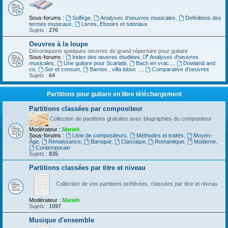
Sous-forums :
Solfège
,
Analyses d'oeuvres musicales
,
Definitions des
termes musicaux
,
Livres, Ebooks et tutoriaux
Sujets :
276
Oeuvres à la loupe
Décortiquons quelques oeuvres du grand répertoire pour guitare
Sous-forums :
Index des œuvres étudiées
,
Analyses d'oeuvres
musicales
,
Une guitare pour Scarlatti
,
Bach en vrac...
,
Dowland and
co
,
Sor et consort
,
Barrios , villa lobos ...
,
Comparative d'oeuvres
Sujets :
64
Partitions pour guitare en libre téléchargement
Partitions classées par compositeur
Collection de partitions gratuites avec biographies du compositeur
Modérateur :
Marieh
Sous-forums :
Liste de compositeurs
,
Méthodes et traités
,
Moyen-
Âge
,
Renaissance
,
Baroque
,
Classique
,
Romantique
,
Moderne
,
Contemporain
Sujets :
835
Partitions classées par titre et niveau
Collection de vos partitions préférées, classées par titre et niveau.
Modérateur :
Marieh
Sujets :
1097
Musique d'ensemble