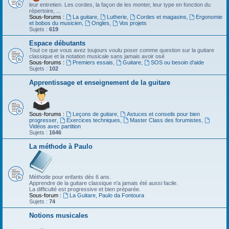
leur entretien. Les cordes, la façon de les monter, leur type en fonction du
répertoire, ...
Sous-forums :
La guitare
,
Lutherie
,
Cordes et magasins
,
Ergonomie
et bobos du musicien
,
Ongles
,
Vos projets
Sujets :
619
Espace débutants
Tout ce que vous avez toujours voulu poser comme question sur la guitare
classique et la notation musicale sans jamais avoir osé
Sous-forums :
Premiers essais
,
Guitare
,
SOS ou besoin d'aide
Sujets :
102
Apprentissage et enseignement de la guitare
Sous-forums :
Leçons de guitare
,
Astuces et conseils pour bien
progresser
,
Exercices techniques
,
Master Class des forumistes
,
Vidéos avec partition
Sujets :
1646
La méthode à Paulo
Méthode pour enfants dès 6 ans.
Apprendre de la guitare classique n'a jamais été aussi facile.
La difficulté est progressive et bien préparée.
Sous-forum :
La Guitare, Paulo da Fontoura
Sujets :
74
Notions musicales