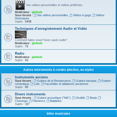
Vos vidéos personnelles et vidéos préférées.
Modérateur :
globule
Sous-forums :
Vos vidéos personnelles
,
Vidéos à gogo
,
Vidéos
Historiques
Sujets :
5438
Techniques d’enregistrement Audio et Vidéo
Comment faites-vous? Avec quels outils?
Modérateur :
globule
Sujets :
72
Radio
Modérateur :
globule
Sujets :
52
Autres instruments à cordes pincées, ou styles
Instruments anciens
Sous-forums :
Guitare de la Renaissance
,
Guitare baroque
,
Guitare
romantique
,
Luth
,
Facsimiles et tablatures anciennes
Sujets :
83
Divers instruments
Sous-forums :
Guitare acoustique ("folk")
,
Ukulélé
,
Banjo
,
Charango
,
Flamenco
,
Balalaïka
Sujets :
117
Infos musicales