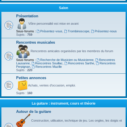
Salon
Présentation
Vôtre personnalité est mise en avant
Sous-forums :
Présentez-vous
,
Trombinoscope
,
Présentez-nous
Sujets :
759
Rencontres musicales
Rencontres amicales organisées par les membres du forum
Sous-forums :
Recherche de Musicien ou Musicienne
,
Rencontres
Lausanne
,
Rencontres Souillac
,
Rencontres Sarthe
,
Rencontres
Perpignan
,
Rencontres Mazille
Sujets :
220
Petites annonces
Achats, ventes d'occasion, emploi.
Sujets :
160
La guitare : instrument, cours et théorie
Autour de la guitare
Construction, utilisation, technique de jeu. Les ongles, les doigts et