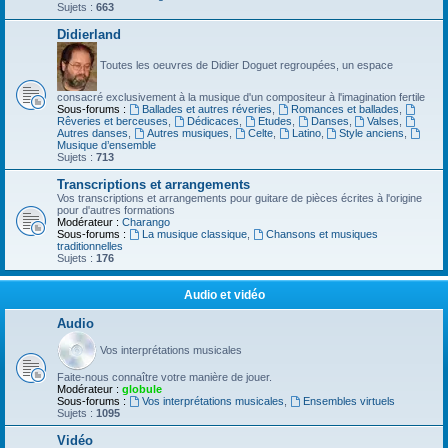
Sujets :
663
Didierland
Toutes les oeuvres de Didier Doguet regroupées, un espace
consacré exclusivement à la musique d'un compositeur à l'imagination fertile
Sous-forums :
Ballades et autres réveries
,
Romances et ballades
,
Rêveries et berceuses
,
Dédicaces
,
Etudes
,
Danses
,
Valses
,
Autres danses
,
Autres musiques
,
Celte
,
Latino
,
Style anciens
,
Musique d’ensemble
Sujets :
713
Transcriptions et arrangements
Vos transcriptions et arrangements pour guitare de pièces écrites à l'origine
pour d'autres formations
Modérateur :
Charango
Sous-forums :
La musique classique
,
Chansons et musiques
traditionnelles
Sujets :
176
Audio et vidéo
Audio
Vos interprétations musicales
Faite-nous connaître votre manière de jouer.
Modérateur :
globule
Sous-forums :
Vos interprétations musicales
,
Ensembles virtuels
Sujets :
1095
Vidéo