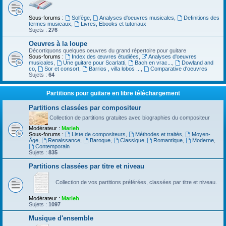
Sous-forums :
Solfège
,
Analyses d'oeuvres musicales
,
Definitions des
termes musicaux
,
Livres, Ebooks et tutoriaux
Sujets :
276
Oeuvres à la loupe
Décortiquons quelques oeuvres du grand répertoire pour guitare
Sous-forums :
Index des œuvres étudiées
,
Analyses d'oeuvres
musicales
,
Une guitare pour Scarlatti
,
Bach en vrac...
,
Dowland and
co
,
Sor et consort
,
Barrios , villa lobos ...
,
Comparative d'oeuvres
Sujets :
64
Partitions pour guitare en libre téléchargement
Partitions classées par compositeur
Collection de partitions gratuites avec biographies du compositeur
Modérateur :
Marieh
Sous-forums :
Liste de compositeurs
,
Méthodes et traités
,
Moyen-
Âge
,
Renaissance
,
Baroque
,
Classique
,
Romantique
,
Moderne
,
Contemporain
Sujets :
835
Partitions classées par titre et niveau
Collection de vos partitions préférées, classées par titre et niveau.
Modérateur :
Marieh
Sujets :
1097
Musique d'ensemble