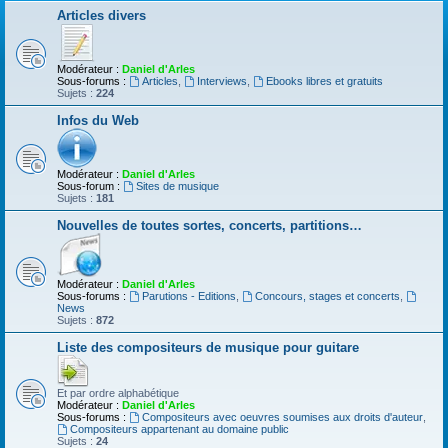
Articles divers
Modérateur :
Daniel d'Arles
Sous-forums :
Articles
,
Interviews
,
Ebooks libres et gratuits
Sujets :
224
Infos du Web
Modérateur :
Daniel d'Arles
Sous-forum :
Sites de musique
Sujets :
181
Nouvelles de toutes sortes, concerts, partitions…
Modérateur :
Daniel d'Arles
Sous-forums :
Parutions - Editions
,
Concours, stages et concerts
,
News
Sujets :
872
Liste des compositeurs de musique pour guitare
Et par ordre alphabétique
Modérateur :
Daniel d'Arles
Sous-forums :
Compositeurs avec oeuvres soumises aux droits d'auteur
,
Compositeurs appartenant au domaine public
Sujets :
24