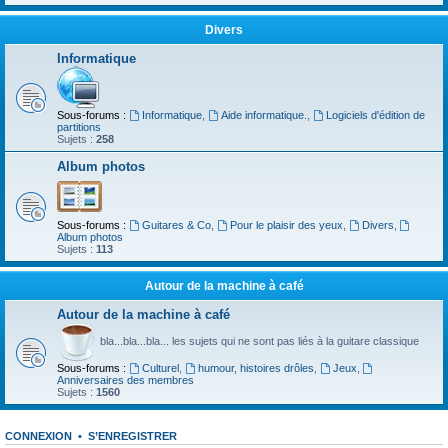
Divers
Informatique
Sous-forums :
Informatique
,
Aide informatique.
,
Logiciels d'édition de
partitions
Sujets :
258
Album photos
Sous-forums :
Guitares & Co
,
Pour le plaisir des yeux
,
Divers
,
Album photos
Sujets :
113
Autour de la machine à café
Autour de la machine à café
bla...bla...bla... les sujets qui ne sont pas liés à la guitare classique
Sous-forums :
Culturel
,
humour, histoires drôles
,
Jeux
,
Anniversaires des membres
Sujets :
1560
CONNEXION
•
S’ENREGISTRER