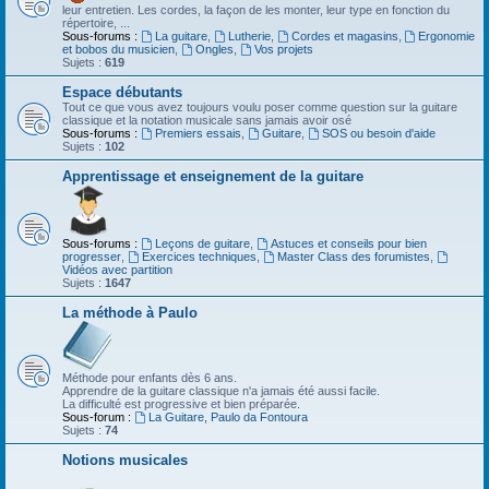
leur entretien. Les cordes, la façon de les monter, leur type en fonction du
répertoire, ...
Sous-forums :
La guitare
,
Lutherie
,
Cordes et magasins
,
Ergonomie
et bobos du musicien
,
Ongles
,
Vos projets
Sujets :
619
Espace débutants
Tout ce que vous avez toujours voulu poser comme question sur la guitare
classique et la notation musicale sans jamais avoir osé
Sous-forums :
Premiers essais
,
Guitare
,
SOS ou besoin d'aide
Sujets :
102
Apprentissage et enseignement de la guitare
Sous-forums :
Leçons de guitare
,
Astuces et conseils pour bien
progresser
,
Exercices techniques
,
Master Class des forumistes
,
Vidéos avec partition
Sujets :
1647
La méthode à Paulo
Méthode pour enfants dès 6 ans.
Apprendre de la guitare classique n'a jamais été aussi facile.
La difficulté est progressive et bien préparée.
Sous-forum :
La Guitare, Paulo da Fontoura
Sujets :
74
Notions musicales