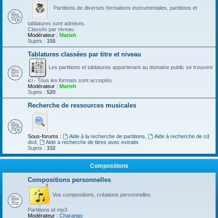
Partitions de diverses formations instrumentales, partitions et
tablatures sont admises.
Classés par niveau.
Modérateur :
Marieh
Sujets :
155
Tablatures classées par titre et niveau
Les partitions et tablatures appartenant au domaine public se trouvent
ici - Tous les formats sont acceptés.
Modérateur :
Marieh
Sujets :
520
Recherche de ressources musicales
Sous-forums :
Aide à la recherche de partitions
,
Aide à recherche de cd
dvd
,
Aide à recherche de titres avec extraits
Sujets :
332
Compositions
Compositions personnelles
Vos compositions, créations personnelles.
Partitions et mp3
Modérateur :
Charango