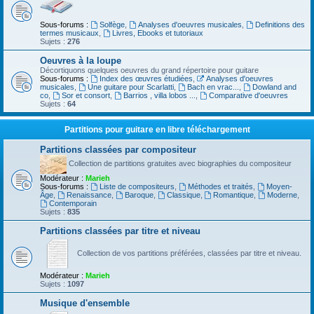
Sous-forums :
Solfège
,
Analyses d'oeuvres musicales
,
Definitions des
termes musicaux
,
Livres, Ebooks et tutoriaux
Sujets :
276
Oeuvres à la loupe
Décortiquons quelques oeuvres du grand répertoire pour guitare
Sous-forums :
Index des œuvres étudiées
,
Analyses d'oeuvres
musicales
,
Une guitare pour Scarlatti
,
Bach en vrac...
,
Dowland and
co
,
Sor et consort
,
Barrios , villa lobos ...
,
Comparative d'oeuvres
Sujets :
64
Partitions pour guitare en libre téléchargement
Partitions classées par compositeur
Collection de partitions gratuites avec biographies du compositeur
Modérateur :
Marieh
Sous-forums :
Liste de compositeurs
,
Méthodes et traités
,
Moyen-
Âge
,
Renaissance
,
Baroque
,
Classique
,
Romantique
,
Moderne
,
Contemporain
Sujets :
835
Partitions classées par titre et niveau
Collection de vos partitions préférées, classées par titre et niveau.
Modérateur :
Marieh
Sujets :
1097
Musique d'ensemble