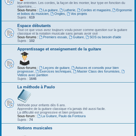
leur entretien. Les cordes, la façon de les monter, leur type en fonction du
répertoire, ...
Sous-forums :
La guitare
,
Lutherie
,
Cordes et magasins
,
Ergonomie
et bobos du musicien
,
Ongles
,
Vos projets
Sujets :
619
Espace débutants
Tout ce que vous avez toujours voulu poser comme question sur la guitare
classique et la notation musicale sans jamais avoir osé
Sous-forums :
Premiers essais
,
Guitare
,
SOS ou besoin d'aide
Sujets :
102
Apprentissage et enseignement de la guitare
Sous-forums :
Leçons de guitare
,
Astuces et conseils pour bien
progresser
,
Exercices techniques
,
Master Class des forumistes
,
Vidéos avec partition
Sujets :
1646
La méthode à Paulo
Méthode pour enfants dès 6 ans.
Apprendre de la guitare classique n'a jamais été aussi facile.
La difficulté est progressive et bien préparée.
Sous-forum :
La Guitare, Paulo da Fontoura
Sujets :
74
Notions musicales