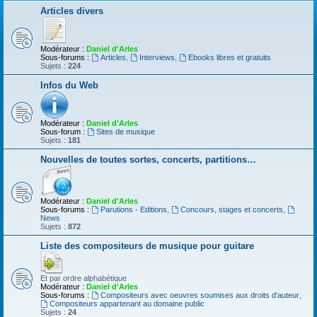
Articles divers
Modérateur :
Daniel d'Arles
Sous-forums :
Articles
,
Interviews
,
Ebooks libres et gratuits
Sujets :
224
Infos du Web
Modérateur :
Daniel d'Arles
Sous-forum :
Sites de musique
Sujets :
181
Nouvelles de toutes sortes, concerts, partitions…
Modérateur :
Daniel d'Arles
Sous-forums :
Parutions - Editions
,
Concours, stages et concerts
,
News
Sujets :
872
Liste des compositeurs de musique pour guitare
Et par ordre alphabétique
Modérateur :
Daniel d'Arles
Sous-forums :
Compositeurs avec oeuvres soumises aux droits d'auteur
,
Compositeurs appartenant au domaine public
Sujets :
24