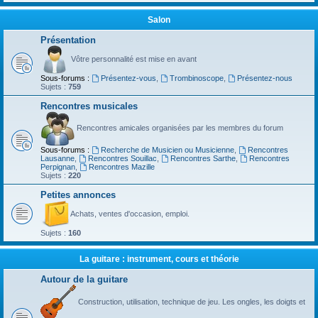
Salon
Présentation
Vôtre personnalité est mise en avant
Sous-forums :
Présentez-vous
,
Trombinoscope
,
Présentez-nous
Sujets :
759
Rencontres musicales
Rencontres amicales organisées par les membres du forum
Sous-forums :
Recherche de Musicien ou Musicienne
,
Rencontres
Lausanne
,
Rencontres Souillac
,
Rencontres Sarthe
,
Rencontres
Perpignan
,
Rencontres Mazille
Sujets :
220
Petites annonces
Achats, ventes d'occasion, emploi.
Sujets :
160
La guitare : instrument, cours et théorie
Autour de la guitare
Construction, utilisation, technique de jeu. Les ongles, les doigts et