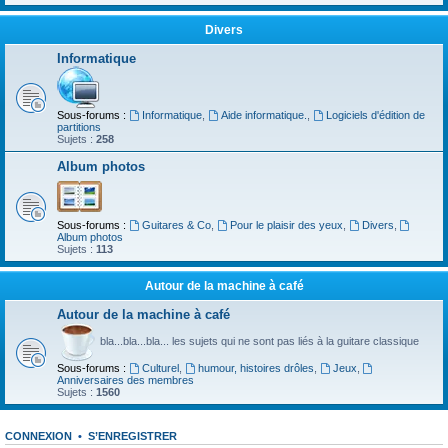
Divers
Informatique
Sous-forums :
Informatique
,
Aide informatique.
,
Logiciels d'édition de
partitions
Sujets :
258
Album photos
Sous-forums :
Guitares & Co
,
Pour le plaisir des yeux
,
Divers
,
Album photos
Sujets :
113
Autour de la machine à café
Autour de la machine à café
bla...bla...bla... les sujets qui ne sont pas liés à la guitare classique
Sous-forums :
Culturel
,
humour, histoires drôles
,
Jeux
,
Anniversaires des membres
Sujets :
1560
CONNEXION
•
S’ENREGISTRER