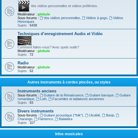
Vos vidéos personnelles et vidéos préférées.
Modérateur :
globule
Sous-forums :
Vos vidéos personnelles
,
Vidéos à gogo
,
Vidéos
Historiques
Sujets :
5438
Techniques d’enregistrement Audio et Vidéo
Comment faites-vous? Avec quels outils?
Modérateur :
globule
Sujets :
72
Radio
Modérateur :
globule
Sujets :
52
Autres instruments à cordes pincées, ou styles
Instruments anciens
Sous-forums :
Guitare de la Renaissance
,
Guitare baroque
,
Guitare
romantique
,
Luth
,
Facsimiles et tablatures anciennes
Sujets :
83
Divers instruments
Sous-forums :
Guitare acoustique ("folk")
,
Ukulélé
,
Banjo
,
Charango
,
Flamenco
,
Balalaïka
Sujets :
117
Infos musicales