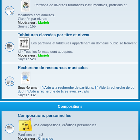
Partitions de diverses formations instrumentales, partitions et
tablatures sont admises.
Classés par niveau.
Modérateur :
Marieh
Sujets :
155
Tablatures classées par titre et niveau
Les partitions et tablatures appartenant au domaine public se trouvent
ici - Tous les formats sont acceptés.
Modérateur :
Marieh
Sujets :
520
Recherche de ressources musicales
Sous-forums :
Aide à la recherche de partitions
,
Aide à recherche de cd
dvd
,
Aide à recherche de titres avec extraits
Sujets :
332
Compositions
Compositions personnelles
Vos compositions, créations personnelles.
Partitions et mp3
Modérateur :
Charango