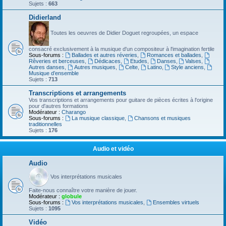
Sujets :
663
Didierland
Toutes les oeuvres de Didier Doguet regroupées, un espace
consacré exclusivement à la musique d'un compositeur à l'imagination fertile
Sous-forums :
Ballades et autres réveries
,
Romances et ballades
,
Rêveries et berceuses
,
Dédicaces
,
Etudes
,
Danses
,
Valses
,
Autres danses
,
Autres musiques
,
Celte
,
Latino
,
Style anciens
,
Musique d’ensemble
Sujets :
713
Transcriptions et arrangements
Vos transcriptions et arrangements pour guitare de pièces écrites à l'origine
pour d'autres formations
Modérateur :
Charango
Sous-forums :
La musique classique
,
Chansons et musiques
traditionnelles
Sujets :
176
Audio et vidéo
Audio
Vos interprétations musicales
Faite-nous connaître votre manière de jouer.
Modérateur :
globule
Sous-forums :
Vos interprétations musicales
,
Ensembles virtuels
Sujets :
1095
Vidéo