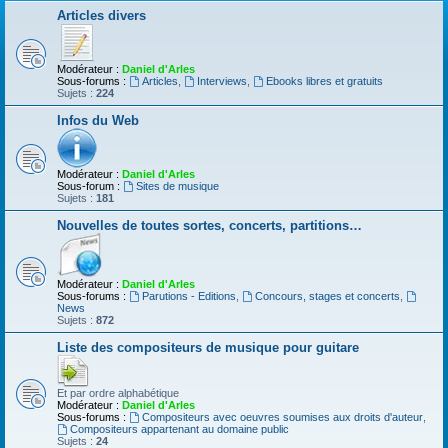
Articles divers
Modérateur :
Daniel d'Arles
Sous-forums :
Articles
,
Interviews
,
Ebooks libres et gratuits
Sujets :
224
Infos du Web
Modérateur :
Daniel d'Arles
Sous-forum :
Sites de musique
Sujets :
181
Nouvelles de toutes sortes, concerts, partitions…
Modérateur :
Daniel d'Arles
Sous-forums :
Parutions - Editions
,
Concours, stages et concerts
,
News
Sujets :
872
Liste des compositeurs de musique pour guitare
Et par ordre alphabétique
Modérateur :
Daniel d'Arles
Sous-forums :
Compositeurs avec oeuvres soumises aux droits d'auteur
,
Compositeurs appartenant au domaine public
Sujets :
24