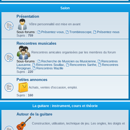
Salon
Présentation
Vôtre personnalité est mise en avant
Sous-forums :
Présentez-vous
,
Trombinoscope
,
Présentez-nous
Sujets :
759
Rencontres musicales
Rencontres amicales organisées par les membres du forum
Sous-forums :
Recherche de Musicien ou Musicienne
,
Rencontres
Lausanne
,
Rencontres Souillac
,
Rencontres Sarthe
,
Rencontres
Perpignan
,
Rencontres Mazille
Sujets :
220
Petites annonces
Achats, ventes d'occasion, emploi.
Sujets :
160
La guitare : instrument, cours et théorie
Autour de la guitare
Construction, utilisation, technique de jeu. Les ongles, les doigts et