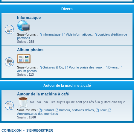
Divers
Informatique
Sous-forums :
Informatique
,
Aide informatique.
,
Logiciels d'édition de
partitions
Sujets :
258
Album photos
Sous-forums :
Guitares & Co
,
Pour le plaisir des yeux
,
Divers
,
Album photos
Sujets :
113
Autour de la machine à café
Autour de la machine à café
bla...bla...bla... les sujets qui ne sont pas liés à la guitare classique
Sous-forums :
Culturel
,
humour, histoires drôles
,
Jeux
,
Anniversaires des membres
Sujets :
1560
CONNEXION
•
S’ENREGISTRER