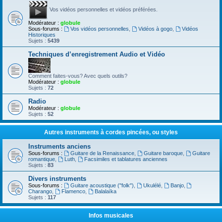
Vos vidéos personnelles et vidéos préférées.
Modérateur :
globule
Sous-forums :
Vos vidéos personnelles
,
Vidéos à gogo
,
Vidéos
Historiques
Sujets :
5439
Techniques d’enregistrement Audio et Vidéo
Comment faites-vous? Avec quels outils?
Modérateur :
globule
Sujets :
72
Radio
Modérateur :
globule
Sujets :
52
Autres instruments à cordes pincées, ou styles
Instruments anciens
Sous-forums :
Guitare de la Renaissance
,
Guitare baroque
,
Guitare
romantique
,
Luth
,
Facsimiles et tablatures anciennes
Sujets :
83
Divers instruments
Sous-forums :
Guitare acoustique ("folk")
,
Ukulélé
,
Banjo
,
Charango
,
Flamenco
,
Balalaïka
Sujets :
117
Infos musicales