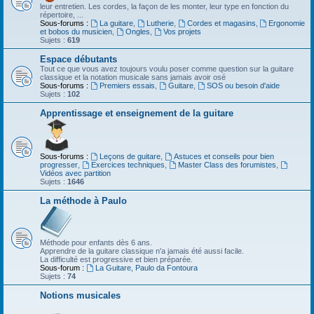
leur entretien. Les cordes, la façon de les monter, leur type en fonction du
répertoire, ...
Sous-forums :
La guitare
,
Lutherie
,
Cordes et magasins
,
Ergonomie
et bobos du musicien
,
Ongles
,
Vos projets
Sujets :
619
Espace débutants
Tout ce que vous avez toujours voulu poser comme question sur la guitare
classique et la notation musicale sans jamais avoir osé
Sous-forums :
Premiers essais
,
Guitare
,
SOS ou besoin d'aide
Sujets :
102
Apprentissage et enseignement de la guitare
Sous-forums :
Leçons de guitare
,
Astuces et conseils pour bien
progresser
,
Exercices techniques
,
Master Class des forumistes
,
Vidéos avec partition
Sujets :
1646
La méthode à Paulo
Méthode pour enfants dès 6 ans.
Apprendre de la guitare classique n'a jamais été aussi facile.
La difficulté est progressive et bien préparée.
Sous-forum :
La Guitare, Paulo da Fontoura
Sujets :
74
Notions musicales