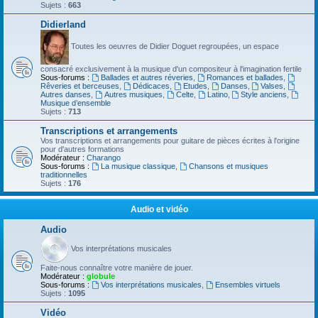
Sujets :
663
Didierland
Toutes les oeuvres de Didier Doguet regroupées, un espace
consacré exclusivement à la musique d'un compositeur à l'imagination fertile
Sous-forums :
Ballades et autres réveries
,
Romances et ballades
,
Rêveries et berceuses
,
Dédicaces
,
Etudes
,
Danses
,
Valses
,
Autres danses
,
Autres musiques
,
Celte
,
Latino
,
Style anciens
,
Musique d’ensemble
Sujets :
713
Transcriptions et arrangements
Vos transcriptions et arrangements pour guitare de pièces écrites à l'origine
pour d'autres formations
Modérateur :
Charango
Sous-forums :
La musique classique
,
Chansons et musiques
traditionnelles
Sujets :
176
Audio et vidéo
Audio
Vos interprétations musicales
Faite-nous connaître votre manière de jouer.
Modérateur :
globule
Sous-forums :
Vos interprétations musicales
,
Ensembles virtuels
Sujets :
1095
Vidéo