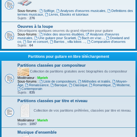
Sous-forums :
Solfège
,
Analyses d'oeuvres musicales
,
Definitions des
termes musicaux
,
Livres, Ebooks et tutoriaux
Sujets :
276
Oeuvres à la loupe
Décortiquons quelques oeuvres du grand répertoire pour guitare
Sous-forums :
Index des œuvres étudiées
,
Analyses d'oeuvres
musicales
,
Une guitare pour Scarlatti
,
Bach en vrac...
,
Dowland and
co
,
Sor et consort
,
Barrios , villa lobos ...
,
Comparative d'oeuvres
Sujets :
64
Partitions pour guitare en libre téléchargement
Partitions classées par compositeur
Collection de partitions gratuites avec biographies du compositeur
Modérateur :
Marieh
Sous-forums :
Liste de compositeurs
,
Méthodes et traités
,
Moyen-
Âge
,
Renaissance
,
Baroque
,
Classique
,
Romantique
,
Moderne
,
Contemporain
Sujets :
835
Partitions classées par titre et niveau
Collection de vos partitions préférées, classées par titre et niveau.
Modérateur :
Marieh
Sujets :
1097
Musique d'ensemble