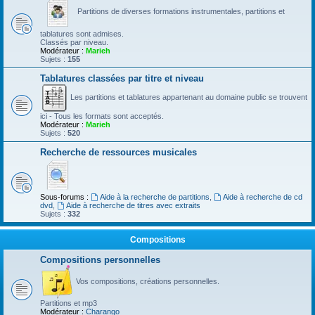
Partitions de diverses formations instrumentales, partitions et
tablatures sont admises.
Classés par niveau.
Modérateur :
Marieh
Sujets :
155
Tablatures classées par titre et niveau
Les partitions et tablatures appartenant au domaine public se trouvent
ici - Tous les formats sont acceptés.
Modérateur :
Marieh
Sujets :
520
Recherche de ressources musicales
Sous-forums :
Aide à la recherche de partitions
,
Aide à recherche de cd
dvd
,
Aide à recherche de titres avec extraits
Sujets :
332
Compositions
Compositions personnelles
Vos compositions, créations personnelles.
Partitions et mp3
Modérateur :
Charango