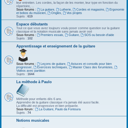
leur entretien. Les cordes, la façon de les monter, leur type en fonction du
répertoire, ...
Sous-forums :
La guitare
,
Lutherie
,
Cordes et magasins
,
Ergonomie
et bobos du musicien
,
Ongles
,
Vos projets
Sujets :
619
Espace débutants
Tout ce que vous avez toujours voulu poser comme question sur la guitare
classique et la notation musicale sans jamais avoir osé
Sous-forums :
Premiers essais
,
Guitare
,
SOS ou besoin d'aide
Sujets :
102
Apprentissage et enseignement de la guitare
Sous-forums :
Leçons de guitare
,
Astuces et conseils pour bien
progresser
,
Exercices techniques
,
Master Class des forumistes
,
Vidéos avec partition
Sujets :
1644
La méthode à Paulo
Méthode pour enfants dès 6 ans.
Apprendre de la guitare classique n'a jamais été aussi facile.
La difficulté est progressive et bien préparée.
Sous-forum :
La Guitare, Paulo da Fontoura
Sujets :
74
Notions musicales