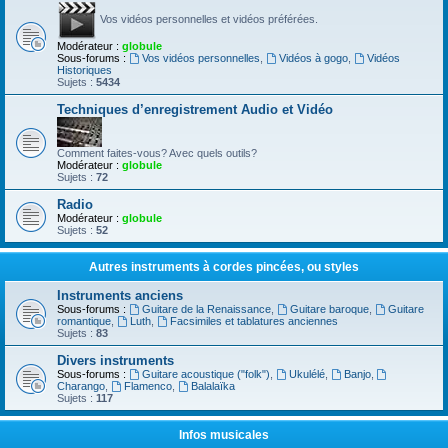
Vos vidéos personnelles et vidéos préférées.
Modérateur :
globule
Sous-forums :
Vos vidéos personnelles
,
Vidéos à gogo
,
Vidéos
Historiques
Sujets :
5434
Techniques d’enregistrement Audio et Vidéo
Comment faites-vous? Avec quels outils?
Modérateur :
globule
Sujets :
72
Radio
Modérateur :
globule
Sujets :
52
Autres instruments à cordes pincées, ou styles
Instruments anciens
Sous-forums :
Guitare de la Renaissance
,
Guitare baroque
,
Guitare
romantique
,
Luth
,
Facsimiles et tablatures anciennes
Sujets :
83
Divers instruments
Sous-forums :
Guitare acoustique ("folk")
,
Ukulélé
,
Banjo
,
Charango
,
Flamenco
,
Balalaïka
Sujets :
117
Infos musicales