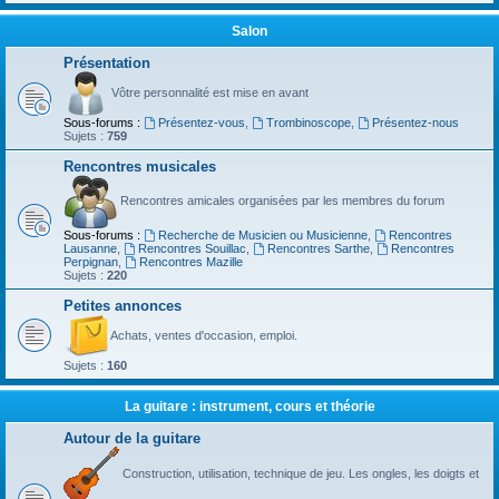
Salon
Présentation
Vôtre personnalité est mise en avant
Sous-forums :
Présentez-vous
,
Trombinoscope
,
Présentez-nous
Sujets :
759
Rencontres musicales
Rencontres amicales organisées par les membres du forum
Sous-forums :
Recherche de Musicien ou Musicienne
,
Rencontres
Lausanne
,
Rencontres Souillac
,
Rencontres Sarthe
,
Rencontres
Perpignan
,
Rencontres Mazille
Sujets :
220
Petites annonces
Achats, ventes d'occasion, emploi.
Sujets :
160
La guitare : instrument, cours et théorie
Autour de la guitare
Construction, utilisation, technique de jeu. Les ongles, les doigts et