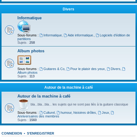
Divers
Informatique
Sous-forums :
Informatique
,
Aide informatique.
,
Logiciels d'édition de
partitions
Sujets :
258
Album photos
Sous-forums :
Guitares & Co
,
Pour le plaisir des yeux
,
Divers
,
Album photos
Sujets :
113
Autour de la machine à café
Autour de la machine à café
bla...bla...bla... les sujets qui ne sont pas liés à la guitare classique
Sous-forums :
Culturel
,
humour, histoires drôles
,
Jeux
,
Anniversaires des membres
Sujets :
1560
CONNEXION
•
S’ENREGISTRER