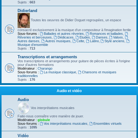
Sujets :
663
Didierland
Toutes les oeuvres de Didier Doguet regroupées, un espace
consacré exclusivement à la musique d'un compositeur à l'imagination fertile
Sous-forums :
Ballades et autres réveries
,
Romances et ballades
,
Rêveries et berceuses
,
Dédicaces
,
Etudes
,
Danses
,
Valses
,
Autres danses
,
Autres musiques
,
Celte
,
Latino
,
Style anciens
,
Musique d’ensemble
Sujets :
713
Transcriptions et arrangements
Vos transcriptions et arrangements pour guitare de pièces écrites à l'origine
pour d'autres formations
Modérateur :
Charango
Sous-forums :
La musique classique
,
Chansons et musiques
traditionnelles
Sujets :
176
Audio et vidéo
Audio
Vos interprétations musicales
Faite-nous connaître votre manière de jouer.
Modérateur :
globule
Sous-forums :
Vos interprétations musicales
,
Ensembles virtuels
Sujets :
1095
Vidéo