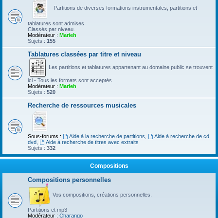
Partitions de diverses formations instrumentales, partitions et
tablatures sont admises.
Classés par niveau.
Modérateur :
Marieh
Sujets :
155
Tablatures classées par titre et niveau
Les partitions et tablatures appartenant au domaine public se trouvent
ici - Tous les formats sont acceptés.
Modérateur :
Marieh
Sujets :
520
Recherche de ressources musicales
Sous-forums :
Aide à la recherche de partitions
,
Aide à recherche de cd
dvd
,
Aide à recherche de titres avec extraits
Sujets :
332
Compositions
Compositions personnelles
Vos compositions, créations personnelles.
Partitions et mp3
Modérateur :
Charango