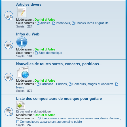
Articles divers
Modérateur :
Daniel d'Arles
Sous-forums :
Articles
,
Interviews
,
Ebooks libres et gratuits
Sujets :
224
Infos du Web
Modérateur :
Daniel d'Arles
Sous-forum :
Sites de musique
Sujets :
181
Nouvelles de toutes sortes, concerts, partitions…
Modérateur :
Daniel d'Arles
Sous-forums :
Parutions - Editions
,
Concours, stages et concerts
,
News
Sujets :
872
Liste des compositeurs de musique pour guitare
Et par ordre alphabétique
Modérateur :
Daniel d'Arles
Sous-forums :
Compositeurs avec oeuvres soumises aux droits d'auteur
,
Compositeurs appartenant au domaine public
Sujets :
24