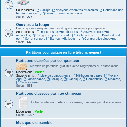
Sous-forums :
Solfège
,
Analyses d'oeuvres musicales
,
Definitions des
termes musicaux
,
Livres, Ebooks et tutoriaux
Sujets :
276
Oeuvres à la loupe
Décortiquons quelques oeuvres du grand répertoire pour guitare
Sous-forums :
Index des œuvres étudiées
,
Analyses d'oeuvres
musicales
,
Une guitare pour Scarlatti
,
Bach en vrac...
,
Dowland and
co
,
Sor et consort
,
Barrios , villa lobos ...
,
Comparative d'oeuvres
Sujets :
64
Partitions pour guitare en libre téléchargement
Partitions classées par compositeur
Collection de partitions gratuites avec biographies du compositeur
Modérateur :
Marieh
Sous-forums :
Liste de compositeurs
,
Méthodes et traités
,
Moyen-
Âge
,
Renaissance
,
Baroque
,
Classique
,
Romantique
,
Moderne
,
Contemporain
Sujets :
835
Partitions classées par titre et niveau
Collection de vos partitions préférées, classées par titre et niveau.
Modérateur :
Marieh
Sujets :
1097
Musique d'ensemble