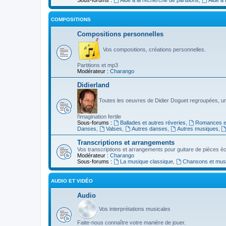
COMPOSITIONS
Compositions personnelles
Vos compositions, créations personnelles.
Partitions et mp3
Modérateur :
Charango
Didierland
Toutes les oeuvres de Didier Doguet regroupées, u
l'imagination fertile
Sous-forums :
Ballades et autres réveries
,
Romances et
Danses
,
Valses
,
Autres danses
,
Autres musiques
,
Transcriptions et arrangements
Vos transcriptions et arrangements pour guitare de pièces écr
Modérateur :
Charango
Sous-forums :
La musique classique
,
Chansons et musiq
AUDIO ET VIDÉO
Audio
Vos interprétations musicales
Faite-nous connaître votre manière de jouer.