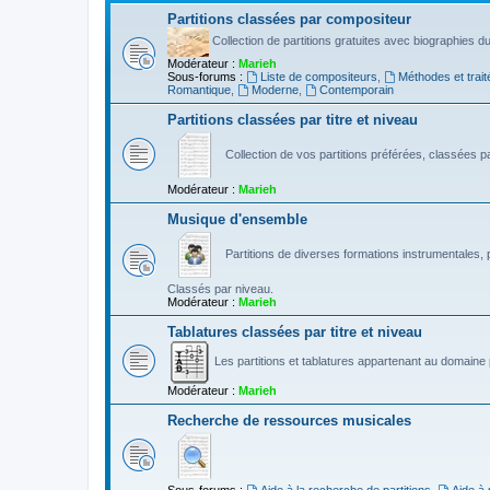
Partitions classées par compositeur
Collection de partitions gratuites avec biographies 
Modérateur :
Marieh
Sous-forums :
Liste de compositeurs
,
Méthodes et trait
Romantique
,
Moderne
,
Contemporain
Partitions classées par titre et niveau
Collection de vos partitions préférées, classées par
Modérateur :
Marieh
Musique d'ensemble
Partitions de diverses formations instrumentales, p
Classés par niveau.
Modérateur :
Marieh
Tablatures classées par titre et niveau
Les partitions et tablatures appartenant au domaine p
Modérateur :
Marieh
Recherche de ressources musicales
Sous-forums :
Aide à la recherche de partitions
,
Aide à