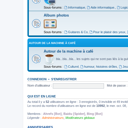
Sous-forums :
Informatique
,
Aide informatique.
,
Logic
Album photos
Sous-forums :
Guitares & Co
,
Pour le plaisir des yeux
,
AUTOUR DE LA MACHINE À CAFÉ
Autour de la machine à café
bla...bla...bla... les sujets qui ne sont pas liés à la g
Sous-forums :
Culturel
,
humour, histoires drôles
,
Jeu
CONNEXION
•
S’ENREGISTRER
Nom d’utilisateur :
Mot de passe :
QUI EST EN LIGNE
Au total il y a
52
utilisateurs en ligne : 3 enregistrés, 0 invisible et 49 inv
Le record du nombre d’utilisateurs en ligne est de
10992
, le mer. oct. 08
Membres :
Ahrefs [Bot]
,
Baidu [Spider]
,
Bing [Bot]
Légende :
Administrateurs
,
Modérateurs globaux
ANNIVERSAIRES