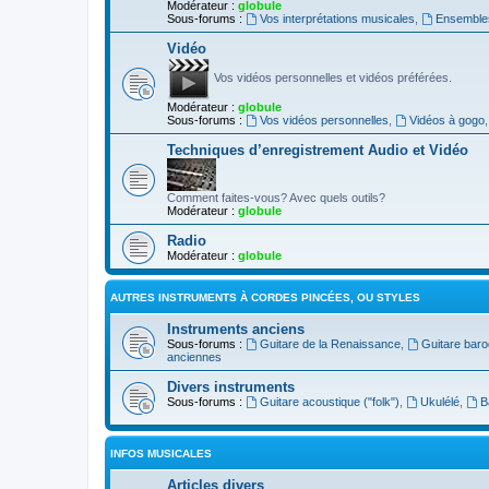
Modérateur :
globule
Sous-forums :
Vos interprétations musicales
,
Ensembles
Vidéo
Vos vidéos personnelles et vidéos préférées.
Modérateur :
globule
Sous-forums :
Vos vidéos personnelles
,
Vidéos à gogo
Techniques d’enregistrement Audio et Vidéo
Comment faites-vous? Avec quels outils?
Modérateur :
globule
Radio
Modérateur :
globule
AUTRES INSTRUMENTS À CORDES PINCÉES, OU STYLES
Instruments anciens
Sous-forums :
Guitare de la Renaissance
,
Guitare bar
anciennes
Divers instruments
Sous-forums :
Guitare acoustique ("folk")
,
Ukulélé
,
B
INFOS MUSICALES
Articles divers