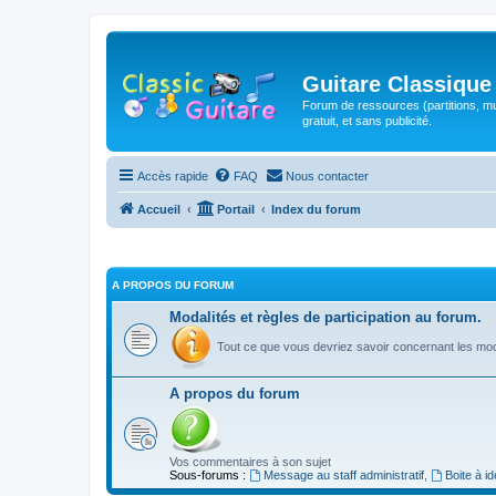
Guitare Classique
Forum de ressources (partitions, mu
gratuit, et sans publicité.
Accès rapide
FAQ
Nous contacter
Accueil
Portail
Index du forum
A PROPOS DU FORUM
Modalités et règles de participation au forum.
Tout ce que vous devriez savoir concernant les moda
A propos du forum
Vos commentaires à son sujet
Sous-forums :
Message au staff administratif
,
Boite à i