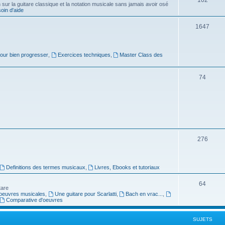
ur la guitare classique et la notation musicale sans jamais avoir osé
in d'aide
u
s
j
S
1647
e
u
t
j
pour bien progresser
,
Exercices techniques
,
Master Class des
s
e
S
74
t
u
s
j
e
t
S
276
s
u
j
Definitions des termes musicaux
,
Livres, Ebooks et tutoriaux
e
S
64
tare
t
oeuvres musicales
,
Une guitare pour Scarlatti
,
Bach en vrac...
,
u
Comparative d'oeuvres
s
j
SUJETS
e