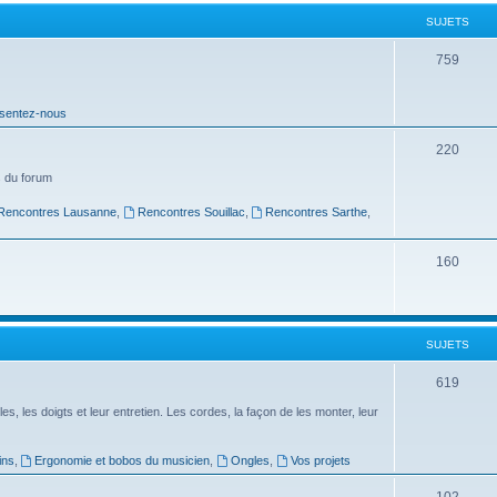
t
SUJETS
s
S
759
u
sentez-nous
j
e
S
220
t
u
 du forum
s
j
Rencontres Lausanne
,
Rencontres Souillac
,
Rencontres Sarthe
,
e
S
160
t
u
s
j
SUJETS
e
t
S
619
s
u
es, les doigts et leur entretien. Les cordes, la façon de les monter, leur
j
ins
,
Ergonomie et bobos du musicien
,
Ongles
,
Vos projets
e
S
102
t