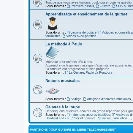
Tout ce que vous avez toujours voulu poser comme question s
Sous-forums :
Premiers essais
,
Guitare
,
SOS ou beso
Apprentissage et enseignement de la guitare
Sous-forums :
Leçons de guitare
,
Astuces et conseils 
forumistes
,
Vidéos avec partition
La méthode à Paulo
Méthode pour enfants dès 6 ans.
Apprendre de la guitare classique n'a jamais été aussi facile.
La difficulté est progressive et bien préparée.
Sous-forum :
La Guitare, Paulo da Fontoura
Notions musicales
Sous-forums :
Solfège
,
Analyses d'oeuvres musicales
,
Oeuvres à la loupe
Décortiquons quelques oeuvres du grand répertoire pour gui
Sous-forums :
Index des œuvres étudiées
,
Analyses d'
Dowland and co
,
Sor et consort
,
Barrios , villa lobos ...
,
PARTITIONS POUR GUITARE EN LIBRE TÉLÉCHARGEMENT