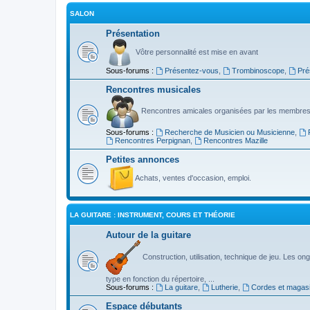
SALON
Présentation
Vôtre personnalité est mise en avant
Sous-forums :
Présentez-vous
,
Trombinoscope
,
Pré
Rencontres musicales
Rencontres amicales organisées par les membres
Sous-forums :
Recherche de Musicien ou Musicienne
,
Rencontres Perpignan
,
Rencontres Mazille
Petites annonces
Achats, ventes d'occasion, emploi.
LA GUITARE : INSTRUMENT, COURS ET THÉORIE
Autour de la guitare
Construction, utilisation, technique de jeu. Les ongl
type en fonction du répertoire, ...
Sous-forums :
La guitare
,
Lutherie
,
Cordes et magas
Espace débutants