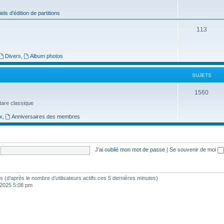
j
iels d'édition de partitions
e
S
113
t
u
s
j
Divers
,
Album photos
e
SUJETS
t
S
1560
s
uitare classique
u
x
,
Anniversaires des membres
j
e
t
J’ai oublié mon mot de passe
|
Se souvenir de moi
s
ités (d’après le nombre d’utilisateurs actifs ces 5 dernières minutes)
, 2025 5:08 pm