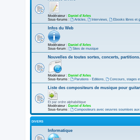
Modérateur :
Daniel d'Arles
Sous-forums :
Articles
,
Interviews
,
Ebooks libres et g
Infos du Web
Modérateur :
Daniel d'Arles
Sous-forum :
Sites de musique
Nouvelles de toutes sortes, concerts, partition
Modérateur :
Daniel d'Arles
Sous-forums :
Parutions - Editions
,
Concours, stages e
Liste des compositeurs de musique pour guita
Et par ordre alphabétique
Modérateur :
Daniel d'Arles
Sous-forums :
Compositeurs avec oeuvres soumises aux d
DIVERS
Informatique