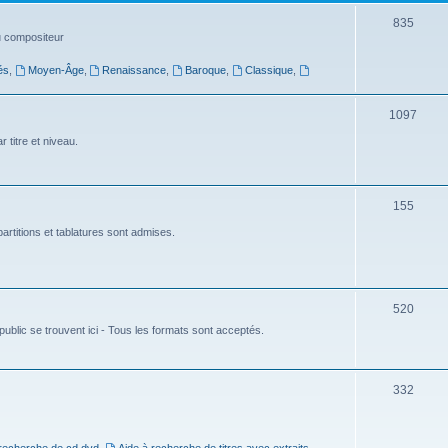
t
S
835
du compositeur
s
u
és
,
Moyen-Âge
,
Renaissance
,
Baroque
,
Classique
,
j
e
S
1097
t
u
 titre et niveau.
s
j
e
S
155
t
u
artitions et tablatures sont admises.
s
j
e
S
520
t
ublic se trouvent ici - Tous les formats sont acceptés.
u
s
j
e
S
332
t
u
s
j
 recherche de cd dvd
,
Aide à recherche de titres avec extraits