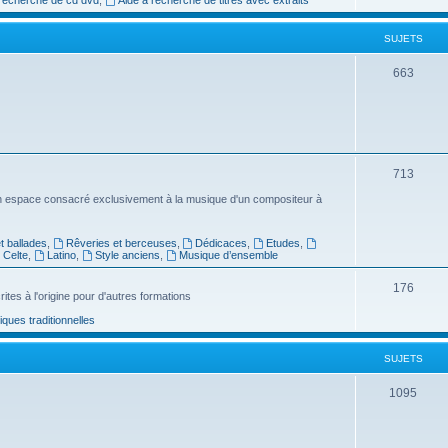
e
SUJETS
t
s
S
663
u
j
e
S
713
t
u
n espace consacré exclusivement à la musique d'un compositeur à
s
j
 ballades
,
Rêveries et berceuses
,
Dédicaces
,
Etudes
,
e
Celte
,
Latino
,
Style anciens
,
Musique d’ensemble
t
S
176
ites à l'origine pour d'autres formations
s
u
ues traditionnelles
j
SUJETS
e
t
S
1095
s
u
j