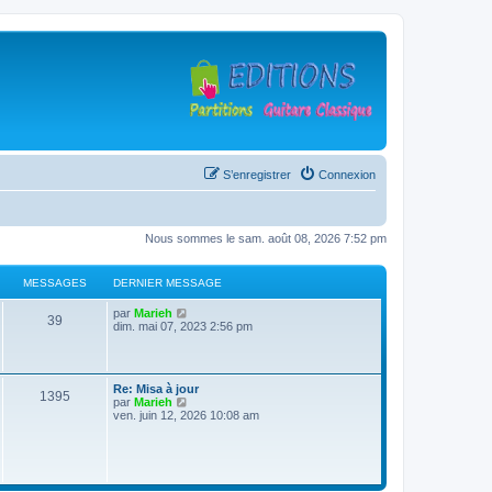
S’enregistrer
Connexion
Nous sommes le sam. août 08, 2026 7:52 pm
MESSAGES
DERNIER MESSAGE
D
V
par
Marieh
M
39
e
o
dim. mai 07, 2023 2:56 pm
r
i
e
n
r
i
l
s
e
e
D
Re: Misa à jour
r
d
M
1395
e
V
par
Marieh
s
m
e
r
o
ven. juin 12, 2026 10:08 am
e
r
e
n
i
s
n
a
i
r
s
i
s
e
l
a
e
g
r
e
g
r
s
m
d
e
m
e