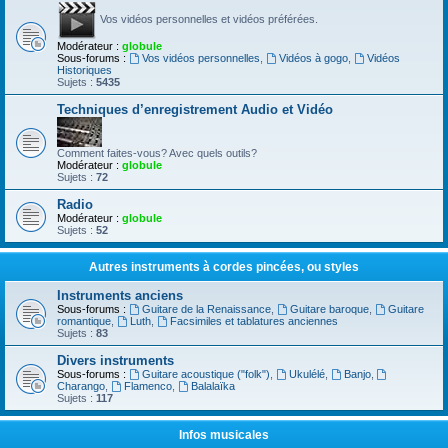
Vos vidéos personnelles et vidéos préférées.
Modérateur :
globule
Sous-forums :
Vos vidéos personnelles
,
Vidéos à gogo
,
Vidéos
Historiques
Sujets :
5435
Techniques d’enregistrement Audio et Vidéo
Comment faites-vous? Avec quels outils?
Modérateur :
globule
Sujets :
72
Radio
Modérateur :
globule
Sujets :
52
Autres instruments à cordes pincées, ou styles
Instruments anciens
Sous-forums :
Guitare de la Renaissance
,
Guitare baroque
,
Guitare
romantique
,
Luth
,
Facsimiles et tablatures anciennes
Sujets :
83
Divers instruments
Sous-forums :
Guitare acoustique ("folk")
,
Ukulélé
,
Banjo
,
Charango
,
Flamenco
,
Balalaïka
Sujets :
117
Infos musicales