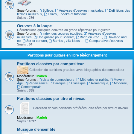
Sous-forums :
Solfège
,
Analyses d'oeuvres musicales
,
Definitions des
termes musicaux
,
Livres, Ebooks et tutoriaux
Sujets :
276
Oeuvres à la loupe
Décortiquons quelques oeuvres du grand répertoire pour guitare
Sous-forums :
Index des œuvres étudiées
,
Analyses d'oeuvres
musicales
,
Une guitare pour Scarlatti
,
Bach en vrac...
,
Dowland and
co
,
Sor et consort
,
Barrios , villa lobos ...
,
Comparative d'oeuvres
Sujets :
64
Partitions pour guitare en libre téléchargement
Partitions classées par compositeur
Collection de partitions gratuites avec biographies du compositeur
Modérateur :
Marieh
Sous-forums :
Liste de compositeurs
,
Méthodes et traités
,
Moyen-
Âge
,
Renaissance
,
Baroque
,
Classique
,
Romantique
,
Moderne
,
Contemporain
Sujets :
835
Partitions classées par titre et niveau
Collection de vos partitions préférées, classées par titre et niveau.
Modérateur :
Marieh
Sujets :
1097
Musique d'ensemble