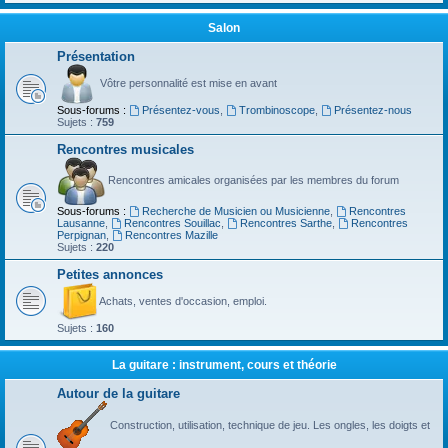
Salon
Présentation
Vôtre personnalité est mise en avant
Sous-forums :
Présentez-vous
,
Trombinoscope
,
Présentez-nous
Sujets :
759
Rencontres musicales
Rencontres amicales organisées par les membres du forum
Sous-forums :
Recherche de Musicien ou Musicienne
,
Rencontres
Lausanne
,
Rencontres Souillac
,
Rencontres Sarthe
,
Rencontres
Perpignan
,
Rencontres Mazille
Sujets :
220
Petites annonces
Achats, ventes d'occasion, emploi.
Sujets :
160
La guitare : instrument, cours et théorie
Autour de la guitare
Construction, utilisation, technique de jeu. Les ongles, les doigts et