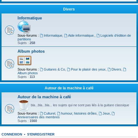
Divers
Informatique
Sous-forums :
Informatique
,
Aide informatique.
,
Logiciels d'édition de
partitions
Sujets :
258
Album photos
Sous-forums :
Guitares & Co
,
Pour le plaisir des yeux
,
Divers
,
Album photos
Sujets :
113
Autour de la machine à café
Autour de la machine à café
bla...bla...bla... les sujets qui ne sont pas liés à la guitare classique
Sous-forums :
Culturel
,
humour, histoires drôles
,
Jeux
,
Anniversaires des membres
Sujets :
1560
CONNEXION
•
S’ENREGISTRER