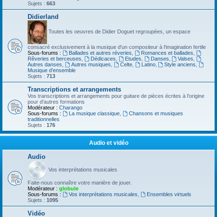
Sujets :
663
Didierland
Toutes les oeuvres de Didier Doguet regroupées, un espace
consacré exclusivement à la musique d'un compositeur à l'imagination fertile
Sous-forums :
Ballades et autres réveries
,
Romances et ballades
,
Rêveries et berceuses
,
Dédicaces
,
Etudes
,
Danses
,
Valses
,
Autres danses
,
Autres musiques
,
Celte
,
Latino
,
Style anciens
,
Musique d’ensemble
Sujets :
713
Transcriptions et arrangements
Vos transcriptions et arrangements pour guitare de pièces écrites à l'origine
pour d'autres formations
Modérateur :
Charango
Sous-forums :
La musique classique
,
Chansons et musiques
traditionnelles
Sujets :
176
Audio et vidéo
Audio
Vos interprétations musicales
Faite-nous connaître votre manière de jouer.
Modérateur :
globule
Sous-forums :
Vos interprétations musicales
,
Ensembles virtuels
Sujets :
1095
Vidéo