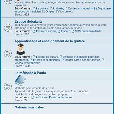
leur entretien. Les cordes, la façon de les monter, leur type en fonction du
répertoire, ...
Sous-forums :
La guitare
,
Lutherie
,
Cordes et magasins
,
Ergonomie
et bobos du musicien
,
Ongles
,
Vos projets
Sujets :
619
Espace débutants
Tout ce que vous avez toujours voulu poser comme question sur la guitare
classique et la notation musicale sans jamais avoir osé
Sous-forums :
Premiers essais
,
Guitare
,
SOS ou besoin d'aide
Sujets :
102
Apprentissage et enseignement de la guitare
Sous-forums :
Leçons de guitare
,
Astuces et conseils pour bien
progresser
,
Exercices techniques
,
Master Class des forumistes
,
Vidéos avec partition
Sujets :
1644
La méthode à Paulo
Méthode pour enfants dès 6 ans.
Apprendre de la guitare classique n'a jamais été aussi facile.
La difficulté est progressive et bien préparée.
Sous-forum :
La Guitare, Paulo da Fontoura
Sujets :
74
Notions musicales