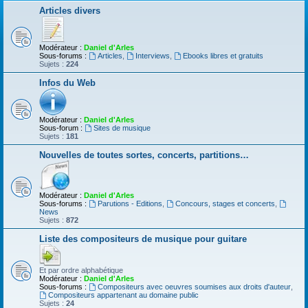
Articles divers
Modérateur :
Daniel d'Arles
Sous-forums :
Articles
,
Interviews
,
Ebooks libres et gratuits
Sujets :
224
Infos du Web
Modérateur :
Daniel d'Arles
Sous-forum :
Sites de musique
Sujets :
181
Nouvelles de toutes sortes, concerts, partitions…
Modérateur :
Daniel d'Arles
Sous-forums :
Parutions - Editions
,
Concours, stages et concerts
,
News
Sujets :
872
Liste des compositeurs de musique pour guitare
Et par ordre alphabétique
Modérateur :
Daniel d'Arles
Sous-forums :
Compositeurs avec oeuvres soumises aux droits d'auteur
,
Compositeurs appartenant au domaine public
Sujets :
24