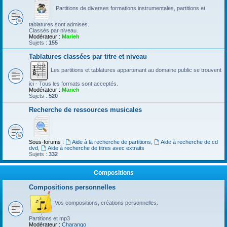
Partitions de diverses formations instrumentales, partitions et
tablatures sont admises.
Classés par niveau.
Modérateur :
Marieh
Sujets :
155
Tablatures classées par titre et niveau
Les partitions et tablatures appartenant au domaine public se trouvent
ici - Tous les formats sont acceptés.
Modérateur :
Marieh
Sujets :
520
Recherche de ressources musicales
Sous-forums :
Aide à la recherche de partitions
,
Aide à recherche de cd
dvd
,
Aide à recherche de titres avec extraits
Sujets :
332
Compositions
Compositions personnelles
Vos compositions, créations personnelles.
Partitions et mp3
Modérateur :
Charango