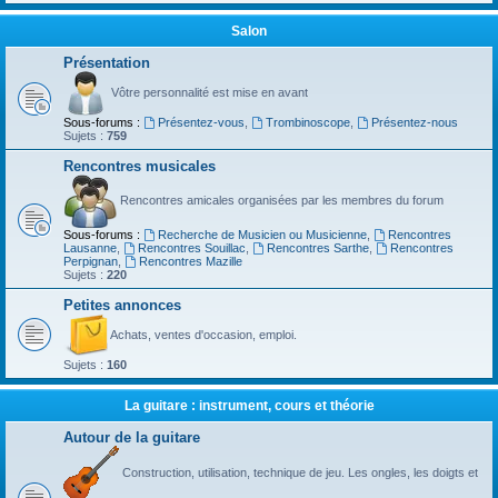
Salon
Présentation
Vôtre personnalité est mise en avant
Sous-forums :
Présentez-vous
,
Trombinoscope
,
Présentez-nous
Sujets :
759
Rencontres musicales
Rencontres amicales organisées par les membres du forum
Sous-forums :
Recherche de Musicien ou Musicienne
,
Rencontres
Lausanne
,
Rencontres Souillac
,
Rencontres Sarthe
,
Rencontres
Perpignan
,
Rencontres Mazille
Sujets :
220
Petites annonces
Achats, ventes d'occasion, emploi.
Sujets :
160
La guitare : instrument, cours et théorie
Autour de la guitare
Construction, utilisation, technique de jeu. Les ongles, les doigts et