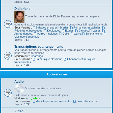
Sujets :
663
Didierland
Toutes les oeuvres de Didier Doguet regroupées, un espace
consacré exclusivement à la musique d'un compositeur à l'imagination fertile
Sous-forums :
Ballades et autres réveries
,
Romances et ballades
,
Rêveries et berceuses
,
Dédicaces
,
Etudes
,
Danses
,
Valses
,
Autres danses
,
Autres musiques
,
Celte
,
Latino
,
Style anciens
,
Musique d’ensemble
Sujets :
713
Transcriptions et arrangements
Vos transcriptions et arrangements pour guitare de pièces écrites à l'origine
pour d'autres formations
Modérateur :
Charango
Sous-forums :
La musique classique
,
Chansons et musiques
traditionnelles
Sujets :
176
Audio et vidéo
Audio
Vos interprétations musicales
Faite-nous connaître votre manière de jouer.
Modérateur :
globule
Sous-forums :
Vos interprétations musicales
,
Ensembles virtuels
Sujets :
1095
Vidéo