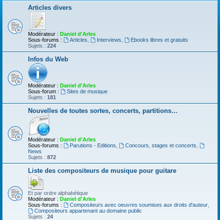
Articles divers
Modérateur :
Daniel d'Arles
Sous-forums :
Articles
,
Interviews
,
Ebooks libres et gratuits
Sujets :
224
Infos du Web
Modérateur :
Daniel d'Arles
Sous-forum :
Sites de musique
Sujets :
181
Nouvelles de toutes sortes, concerts, partitions…
Modérateur :
Daniel d'Arles
Sous-forums :
Parutions - Editions
,
Concours, stages et concerts
,
News
Sujets :
872
Liste des compositeurs de musique pour guitare
Et par ordre alphabétique
Modérateur :
Daniel d'Arles
Sous-forums :
Compositeurs avec oeuvres soumises aux droits d'auteur
,
Compositeurs appartenant au domaine public
Sujets :
24