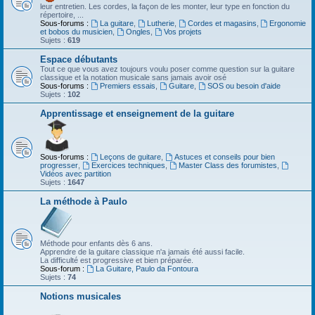
leur entretien. Les cordes, la façon de les monter, leur type en fonction du
répertoire, ...
Sous-forums :
La guitare
,
Lutherie
,
Cordes et magasins
,
Ergonomie
et bobos du musicien
,
Ongles
,
Vos projets
Sujets :
619
Espace débutants
Tout ce que vous avez toujours voulu poser comme question sur la guitare
classique et la notation musicale sans jamais avoir osé
Sous-forums :
Premiers essais
,
Guitare
,
SOS ou besoin d'aide
Sujets :
102
Apprentissage et enseignement de la guitare
Sous-forums :
Leçons de guitare
,
Astuces et conseils pour bien
progresser
,
Exercices techniques
,
Master Class des forumistes
,
Vidéos avec partition
Sujets :
1647
La méthode à Paulo
Méthode pour enfants dès 6 ans.
Apprendre de la guitare classique n'a jamais été aussi facile.
La difficulté est progressive et bien préparée.
Sous-forum :
La Guitare, Paulo da Fontoura
Sujets :
74
Notions musicales