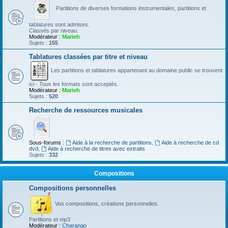
Partitions de diverses formations instrumentales, partitions et
tablatures sont admises.
Classés par niveau.
Modérateur :
Marieh
Sujets :
155
Tablatures classées par titre et niveau
Les partitions et tablatures appartenant au domaine public se trouvent
ici - Tous les formats sont acceptés.
Modérateur :
Marieh
Sujets :
520
Recherche de ressources musicales
Sous-forums :
Aide à la recherche de partitions
,
Aide à recherche de cd
dvd
,
Aide à recherche de titres avec extraits
Sujets :
332
Compositions
Compositions personnelles
Vos compositions, créations personnelles.
Partitions et mp3
Modérateur :
Charango