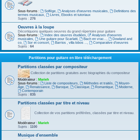
Sous-forums :
Solfège
,
Analyses d'oeuvres musicales
,
Definitions des
termes musicaux
,
Livres, Ebooks et tutoriaux
Sujets :
276
Oeuvres à la loupe
Décortiquons quelques oeuvres du grand répertoire pour guitare
Sous-forums :
Index des œuvres étudiées
,
Analyses d'oeuvres
musicales
,
Une guitare pour Scarlatti
,
Bach en vrac...
,
Dowland and
co
,
Sor et consort
,
Barrios , villa lobos ...
,
Comparative d'oeuvres
Sujets :
64
Partitions pour guitare en libre téléchargement
Partitions classées par compositeur
Collection de partitions gratuites avec biographies du compositeur
Modérateur :
Marieh
Sous-forums :
Liste de compositeurs
,
Méthodes et traités
,
Moyen-
Âge
,
Renaissance
,
Baroque
,
Classique
,
Romantique
,
Moderne
,
Contemporain
Sujets :
835
Partitions classées par titre et niveau
Collection de vos partitions préférées, classées par titre et niveau.
Modérateur :
Marieh
Sujets :
1100
Musique d'ensemble