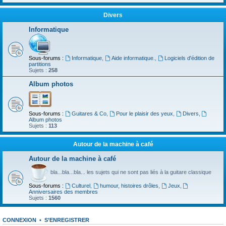
Divers
Informatique
Sous-forums :
Informatique
,
Aide informatique.
,
Logiciels d'édition de
partitions
Sujets :
258
Album photos
Sous-forums :
Guitares & Co
,
Pour le plaisir des yeux
,
Divers
,
Album photos
Sujets :
113
Autour de la machine à café
Autour de la machine à café
bla...bla...bla... les sujets qui ne sont pas liés à la guitare classique
Sous-forums :
Culturel
,
humour, histoires drôles
,
Jeux
,
Anniversaires des membres
Sujets :
1560
CONNEXION
•
S’ENREGISTRER