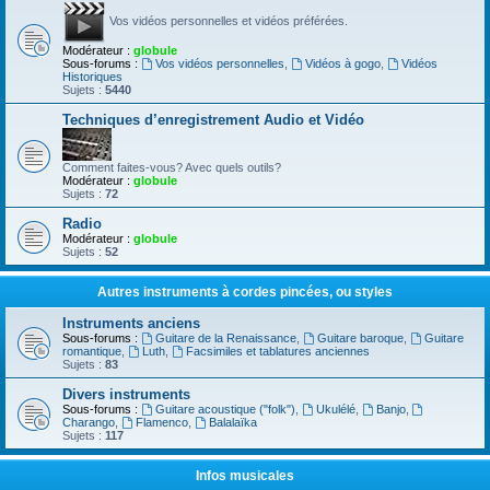
Vos vidéos personnelles et vidéos préférées.
Modérateur :
globule
Sous-forums :
Vos vidéos personnelles
,
Vidéos à gogo
,
Vidéos
Historiques
Sujets :
5440
Techniques d’enregistrement Audio et Vidéo
Comment faites-vous? Avec quels outils?
Modérateur :
globule
Sujets :
72
Radio
Modérateur :
globule
Sujets :
52
Autres instruments à cordes pincées, ou styles
Instruments anciens
Sous-forums :
Guitare de la Renaissance
,
Guitare baroque
,
Guitare
romantique
,
Luth
,
Facsimiles et tablatures anciennes
Sujets :
83
Divers instruments
Sous-forums :
Guitare acoustique ("folk")
,
Ukulélé
,
Banjo
,
Charango
,
Flamenco
,
Balalaïka
Sujets :
117
Infos musicales