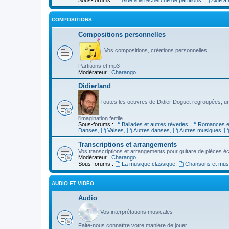
COMPOSITIONS
Compositions personnelles
Vos compositions, créations personnelles.
Partitions et mp3
Modérateur :
Charango
Didierland
Toutes les oeuvres de Didier Doguet regroupées, u
l'imagination fertile
Sous-forums :
Ballades et autres réveries
,
Romances et
Danses
,
Valses
,
Autres danses
,
Autres musiques
,
Transcriptions et arrangements
Vos transcriptions et arrangements pour guitare de pièces écr
Modérateur :
Charango
Sous-forums :
La musique classique
,
Chansons et musiq
AUDIO ET VIDÉO
Audio
Vos interprétations musicales
Faite-nous connaître votre manière de jouer.