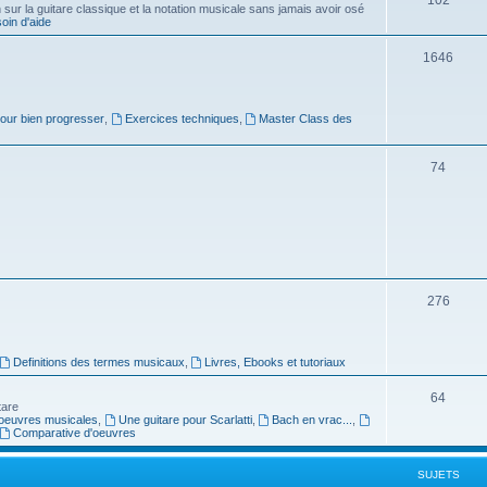
ur la guitare classique et la notation musicale sans jamais avoir osé
in d'aide
u
s
j
S
1646
e
u
t
j
pour bien progresser
,
Exercices techniques
,
Master Class des
s
e
S
74
t
u
s
j
e
t
S
276
s
u
j
Definitions des termes musicaux
,
Livres, Ebooks et tutoriaux
e
S
64
tare
t
oeuvres musicales
,
Une guitare pour Scarlatti
,
Bach en vrac...
,
u
Comparative d'oeuvres
s
j
SUJETS
e