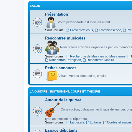
SALON
Présentation
Vôtre personnalité est mise en avant
Sous-forums :
Présentez-vous
,
Trombinoscope
,
Pré
Rencontres musicales
Rencontres amicales organisées par les membres
Sous-forums :
Recherche de Musicien ou Musicienne
,
Rencontres Perpignan
,
Rencontres Mazille
Petites annonces
Achats, ventes d'occasion, emploi.
LA GUITARE : INSTRUMENT, COURS ET THÉORIE
Autour de la guitare
Construction, utilisation, technique de jeu. Les ongl
type en fonction du répertoire, ...
Sous-forums :
La guitare
,
Lutherie
,
Cordes et magas
Espace débutants