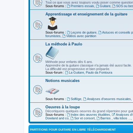
Tout ce que vous avez toujours voulu poser comme question s
Sous-forums :
Premiers essais
,
Guitare
,
SOS ou beso
Apprentissage et enseignement de la guitare
Sous-forums :
Leçons de guitare
,
Astuces et conseils 
forumistes
,
Vidéos avec partition
La méthode à Paulo
Méthode pour enfants dès 6 ans.
Apprendre de la guitare classique n'a jamais été aussi facile.
La difficulté est progressive et bien préparée.
Sous-forum :
La Guitare, Paulo da Fontoura
Notions musicales
Sous-forums :
Solfège
,
Analyses d'oeuvres musicales
,
Oeuvres à la loupe
Décortiquons quelques oeuvres du grand répertoire pour gui
Sous-forums :
Index des œuvres étudiées
,
Analyses d'
Dowland and co
,
Sor et consort
,
Barrios , villa lobos ...
,
PARTITIONS POUR GUITARE EN LIBRE TÉLÉCHARGEMENT