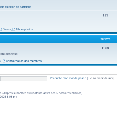
j
iels d'édition de partitions
e
S
113
t
u
s
j
Divers
,
Album photos
e
SUJETS
t
S
1560
s
uitare classique
u
x
,
Anniversaires des membres
j
e
t
J’ai oublié mon mot de passe
|
Se souvenir de moi
s
ités (d’après le nombre d’utilisateurs actifs ces 5 dernières minutes)
, 2025 5:08 pm