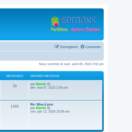
S’enregistrer
Connexion
Nous sommes le sam. août 08, 2026 3:55 pm
MESSAGES
DERNIER MESSAGE
D
V
par
Marieh
M
39
e
o
dim. mai 07, 2023 2:56 pm
r
i
e
n
r
i
l
s
e
e
D
Re: Misa à jour
r
d
M
1395
e
V
par
Marieh
s
m
e
r
o
ven. juin 12, 2026 10:08 am
e
r
e
n
i
s
n
a
i
r
s
i
s
e
l
a
e
g
r
e
g
r
s
m
d
e
m
e