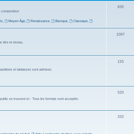
t
S
835
du compositeur
s
u
és
,
Moyen-Âge
,
Renaissance
,
Baroque
,
Classique
,
j
e
S
1097
t
u
 titre et niveau.
s
j
e
S
155
t
u
artitions et tablatures sont admises.
s
j
e
S
520
t
ublic se trouvent ici - Tous les formats sont acceptés.
u
s
j
e
S
332
t
u
s
j
 recherche de cd dvd
,
Aide à recherche de titres avec extraits