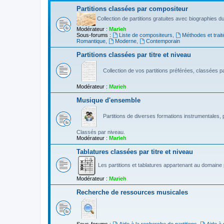
Partitions classées par compositeur
Collection de partitions gratuites avec biographies 
Modérateur :
Marieh
Sous-forums :
Liste de compositeurs
,
Méthodes et trait
Romantique
,
Moderne
,
Contemporain
Partitions classées par titre et niveau
Collection de vos partitions préférées, classées par
Modérateur :
Marieh
Musique d'ensemble
Partitions de diverses formations instrumentales, p
Classés par niveau.
Modérateur :
Marieh
Tablatures classées par titre et niveau
Les partitions et tablatures appartenant au domaine p
Modérateur :
Marieh
Recherche de ressources musicales
Sous-forums :
Aide à la recherche de partitions
,
Aide à