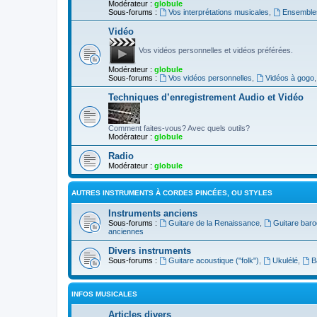
Modérateur :
globule
Sous-forums :
Vos interprétations musicales
,
Ensembles
Vidéo
Vos vidéos personnelles et vidéos préférées.
Modérateur :
globule
Sous-forums :
Vos vidéos personnelles
,
Vidéos à gogo
Techniques d’enregistrement Audio et Vidéo
Comment faites-vous? Avec quels outils?
Modérateur :
globule
Radio
Modérateur :
globule
AUTRES INSTRUMENTS À CORDES PINCÉES, OU STYLES
Instruments anciens
Sous-forums :
Guitare de la Renaissance
,
Guitare bar
anciennes
Divers instruments
Sous-forums :
Guitare acoustique ("folk")
,
Ukulélé
,
B
INFOS MUSICALES
Articles divers