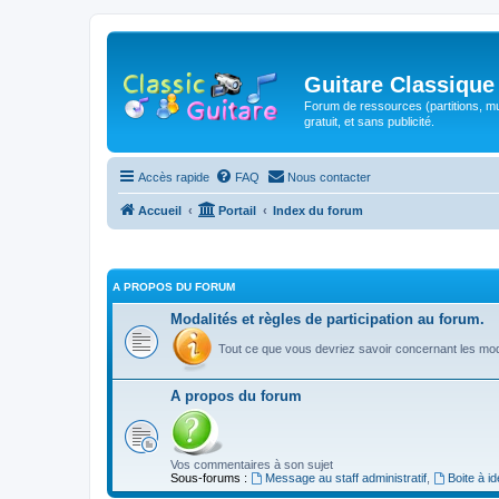
Guitare Classique
Forum de ressources (partitions, mu
gratuit, et sans publicité.
Accès rapide
FAQ
Nous contacter
Accueil
Portail
Index du forum
A PROPOS DU FORUM
Modalités et règles de participation au forum.
Tout ce que vous devriez savoir concernant les moda
A propos du forum
Vos commentaires à son sujet
Sous-forums :
Message au staff administratif
,
Boite à i