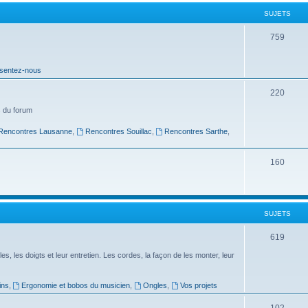
t
SUJETS
s
S
759
u
sentez-nous
j
e
S
220
t
u
 du forum
s
j
Rencontres Lausanne
,
Rencontres Souillac
,
Rencontres Sarthe
,
e
S
160
t
u
s
j
SUJETS
e
t
S
619
s
u
es, les doigts et leur entretien. Les cordes, la façon de les monter, leur
j
ins
,
Ergonomie et bobos du musicien
,
Ongles
,
Vos projets
e
S
102
t