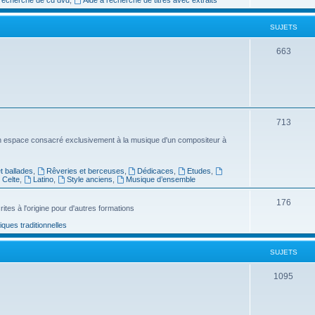
e
SUJETS
t
s
S
663
u
j
e
S
713
t
u
n espace consacré exclusivement à la musique d'un compositeur à
s
j
 ballades
,
Rêveries et berceuses
,
Dédicaces
,
Etudes
,
e
Celte
,
Latino
,
Style anciens
,
Musique d’ensemble
t
S
176
ites à l'origine pour d'autres formations
s
u
ues traditionnelles
j
SUJETS
e
t
S
1095
s
u
j