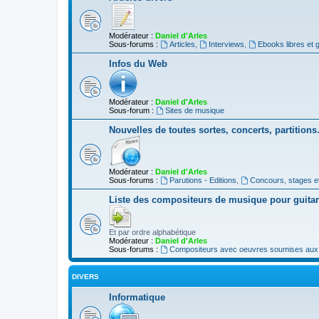
Modérateur :
Daniel d'Arles
Sous-forums :
Articles
,
Interviews
,
Ebooks libres et g
Infos du Web
Modérateur :
Daniel d'Arles
Sous-forum :
Sites de musique
Nouvelles de toutes sortes, concerts, partition
Modérateur :
Daniel d'Arles
Sous-forums :
Parutions - Editions
,
Concours, stages e
Liste des compositeurs de musique pour guita
Et par ordre alphabétique
Modérateur :
Daniel d'Arles
Sous-forums :
Compositeurs avec oeuvres soumises aux d
DIVERS
Informatique