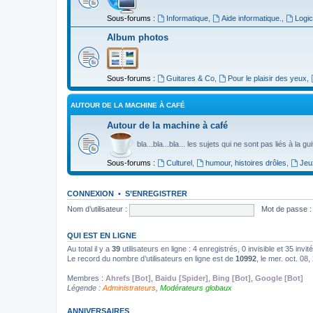
Sous-forums :
Informatique
,
Aide informatique.
,
Logic
Album photos
Sous-forums :
Guitares & Co
,
Pour le plaisir des yeux
,
AUTOUR DE LA MACHINE À CAFÉ
Autour de la machine à café
bla...bla...bla... les sujets qui ne sont pas liés à la g
Sous-forums :
Culturel
,
humour, histoires drôles
,
Jeu
CONNEXION
•
S’ENREGISTRER
Nom d’utilisateur :
Mot de passe :
QUI EST EN LIGNE
Au total il y a
39
utilisateurs en ligne : 4 enregistrés, 0 invisible et 35 inv
Le record du nombre d’utilisateurs en ligne est de
10992
, le mer. oct. 08
Membres :
Ahrefs [Bot]
,
Baidu [Spider]
,
Bing [Bot]
,
Google [Bot]
Légende :
Administrateurs
,
Modérateurs globaux
ANNIVERSAIRES