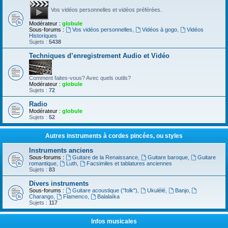
Vos vidéos personnelles et vidéos préférées.
Modérateur :
globule
Sous-forums :
Vos vidéos personnelles
,
Vidéos à gogo
,
Vidéos
Historiques
Sujets :
5438
Techniques d’enregistrement Audio et Vidéo
Comment faites-vous? Avec quels outils?
Modérateur :
globule
Sujets :
72
Radio
Modérateur :
globule
Sujets :
52
Autres instruments à cordes pincées, ou styles
Instruments anciens
Sous-forums :
Guitare de la Renaissance
,
Guitare baroque
,
Guitare
romantique
,
Luth
,
Facsimiles et tablatures anciennes
Sujets :
83
Divers instruments
Sous-forums :
Guitare acoustique ("folk")
,
Ukulélé
,
Banjo
,
Charango
,
Flamenco
,
Balalaïka
Sujets :
117
Infos musicales