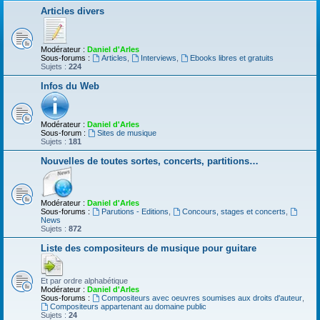
Articles divers
Modérateur :
Daniel d'Arles
Sous-forums :
Articles
,
Interviews
,
Ebooks libres et gratuits
Sujets :
224
Infos du Web
Modérateur :
Daniel d'Arles
Sous-forum :
Sites de musique
Sujets :
181
Nouvelles de toutes sortes, concerts, partitions…
Modérateur :
Daniel d'Arles
Sous-forums :
Parutions - Editions
,
Concours, stages et concerts
,
News
Sujets :
872
Liste des compositeurs de musique pour guitare
Et par ordre alphabétique
Modérateur :
Daniel d'Arles
Sous-forums :
Compositeurs avec oeuvres soumises aux droits d'auteur
,
Compositeurs appartenant au domaine public
Sujets :
24