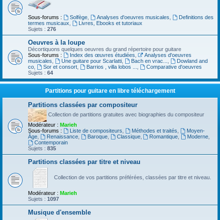
Sous-forums :
Solfège
,
Analyses d'oeuvres musicales
,
Definitions des
termes musicaux
,
Livres, Ebooks et tutoriaux
Sujets :
276
Oeuvres à la loupe
Décortiquons quelques oeuvres du grand répertoire pour guitare
Sous-forums :
Index des œuvres étudiées
,
Analyses d'oeuvres
musicales
,
Une guitare pour Scarlatti
,
Bach en vrac...
,
Dowland and
co
,
Sor et consort
,
Barrios , villa lobos ...
,
Comparative d'oeuvres
Sujets :
64
Partitions pour guitare en libre téléchargement
Partitions classées par compositeur
Collection de partitions gratuites avec biographies du compositeur
Modérateur :
Marieh
Sous-forums :
Liste de compositeurs
,
Méthodes et traités
,
Moyen-
Âge
,
Renaissance
,
Baroque
,
Classique
,
Romantique
,
Moderne
,
Contemporain
Sujets :
835
Partitions classées par titre et niveau
Collection de vos partitions préférées, classées par titre et niveau.
Modérateur :
Marieh
Sujets :
1097
Musique d'ensemble