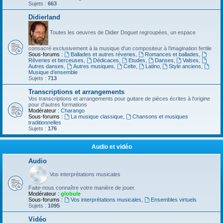
Sujets :
663
Didierland
Toutes les oeuvres de Didier Doguet regroupées, un espace
consacré exclusivement à la musique d'un compositeur à l'imagination fertile
Sous-forums :
Ballades et autres réveries
,
Romances et ballades
,
Rêveries et berceuses
,
Dédicaces
,
Etudes
,
Danses
,
Valses
,
Autres danses
,
Autres musiques
,
Celte
,
Latino
,
Style anciens
,
Musique d’ensemble
Sujets :
713
Transcriptions et arrangements
Vos transcriptions et arrangements pour guitare de pièces écrites à l'origine
pour d'autres formations
Modérateur :
Charango
Sous-forums :
La musique classique
,
Chansons et musiques
traditionnelles
Sujets :
176
Audio et vidéo
Audio
Vos interprétations musicales
Faite-nous connaître votre manière de jouer.
Modérateur :
globule
Sous-forums :
Vos interprétations musicales
,
Ensembles virtuels
Sujets :
1095
Vidéo