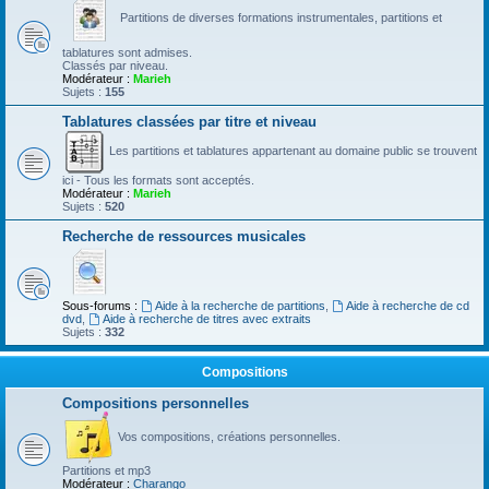
Partitions de diverses formations instrumentales, partitions et
tablatures sont admises.
Classés par niveau.
Modérateur :
Marieh
Sujets :
155
Tablatures classées par titre et niveau
Les partitions et tablatures appartenant au domaine public se trouvent
ici - Tous les formats sont acceptés.
Modérateur :
Marieh
Sujets :
520
Recherche de ressources musicales
Sous-forums :
Aide à la recherche de partitions
,
Aide à recherche de cd
dvd
,
Aide à recherche de titres avec extraits
Sujets :
332
Compositions
Compositions personnelles
Vos compositions, créations personnelles.
Partitions et mp3
Modérateur :
Charango