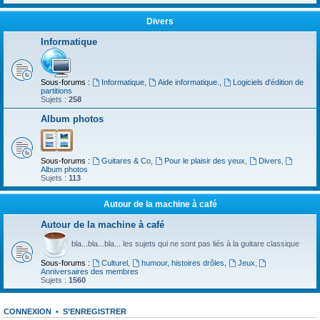
Divers
Informatique
Sous-forums :
Informatique
,
Aide informatique.
,
Logiciels d'édition de
partitions
Sujets :
258
Album photos
Sous-forums :
Guitares & Co
,
Pour le plaisir des yeux
,
Divers
,
Album photos
Sujets :
113
Autour de la machine à café
Autour de la machine à café
bla...bla...bla... les sujets qui ne sont pas liés à la guitare classique
Sous-forums :
Culturel
,
humour, histoires drôles
,
Jeux
,
Anniversaires des membres
Sujets :
1560
CONNEXION
•
S’ENREGISTRER