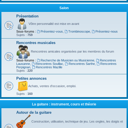
Salon
Présentation
Vôtre personnalité est mise en avant
Sous-forums :
Présentez-vous
,
Trombinoscope
,
Présentez-nous
Sujets :
759
Rencontres musicales
Rencontres amicales organisées par les membres du forum
Sous-forums :
Recherche de Musicien ou Musicienne
,
Rencontres
Lausanne
,
Rencontres Souillac
,
Rencontres Sarthe
,
Rencontres
Perpignan
,
Rencontres Mazille
Sujets :
220
Petites annonces
Achats, ventes d'occasion, emploi.
Sujets :
160
La guitare : instrument, cours et théorie
Autour de la guitare
Construction, utilisation, technique de jeu. Les ongles, les doigts et