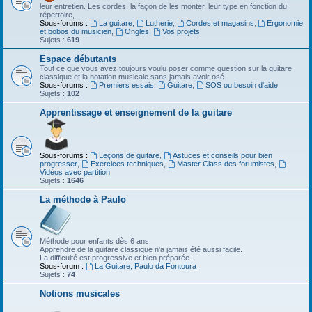
leur entretien. Les cordes, la façon de les monter, leur type en fonction du
répertoire, ...
Sous-forums :
La guitare
,
Lutherie
,
Cordes et magasins
,
Ergonomie
et bobos du musicien
,
Ongles
,
Vos projets
Sujets :
619
Espace débutants
Tout ce que vous avez toujours voulu poser comme question sur la guitare
classique et la notation musicale sans jamais avoir osé
Sous-forums :
Premiers essais
,
Guitare
,
SOS ou besoin d'aide
Sujets :
102
Apprentissage et enseignement de la guitare
Sous-forums :
Leçons de guitare
,
Astuces et conseils pour bien
progresser
,
Exercices techniques
,
Master Class des forumistes
,
Vidéos avec partition
Sujets :
1646
La méthode à Paulo
Méthode pour enfants dès 6 ans.
Apprendre de la guitare classique n'a jamais été aussi facile.
La difficulté est progressive et bien préparée.
Sous-forum :
La Guitare, Paulo da Fontoura
Sujets :
74
Notions musicales