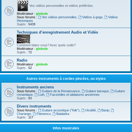
Vos vidéos personnelles et vidéos préférées.
Modérateur :
globule
Sous-forums :
Vos vidéos personnelles
,
Vidéos à gogo
,
Vidéos
Historiques
Sujets :
5439
Techniques d’enregistrement Audio et Vidéo
Comment faites-vous? Avec quels outils?
Modérateur :
globule
Sujets :
72
Radio
Modérateur :
globule
Sujets :
52
Autres instruments à cordes pincées, ou styles
Instruments anciens
Sous-forums :
Guitare de la Renaissance
,
Guitare baroque
,
Guitare
romantique
,
Luth
,
Facsimiles et tablatures anciennes
Sujets :
83
Divers instruments
Sous-forums :
Guitare acoustique ("folk")
,
Ukulélé
,
Banjo
,
Charango
,
Flamenco
,
Balalaïka
Sujets :
117
Infos musicales