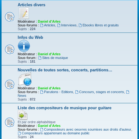
Articles divers
Modérateur :
Daniel d'Arles
Sous-forums :
Articles
,
Interviews
,
Ebooks libres et gratuits
Sujets :
224
Infos du Web
Modérateur :
Daniel d'Arles
Sous-forum :
Sites de musique
Sujets :
181
Nouvelles de toutes sortes, concerts, partitions…
Modérateur :
Daniel d'Arles
Sous-forums :
Parutions - Editions
,
Concours, stages et concerts
,
News
Sujets :
872
Liste des compositeurs de musique pour guitare
Et par ordre alphabétique
Modérateur :
Daniel d'Arles
Sous-forums :
Compositeurs avec oeuvres soumises aux droits d'auteur
,
Compositeurs appartenant au domaine public
Sujets :
24