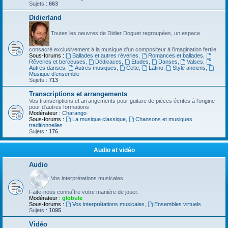
Sujets :
663
Didierland
Toutes les oeuvres de Didier Doguet regroupées, un espace
consacré exclusivement à la musique d'un compositeur à l'imagination fertile
Sous-forums :
Ballades et autres réveries
,
Romances et ballades
,
Rêveries et berceuses
,
Dédicaces
,
Etudes
,
Danses
,
Valses
,
Autres danses
,
Autres musiques
,
Celte
,
Latino
,
Style anciens
,
Musique d’ensemble
Sujets :
713
Transcriptions et arrangements
Vos transcriptions et arrangements pour guitare de pièces écrites à l'origine
pour d'autres formations
Modérateur :
Charango
Sous-forums :
La musique classique
,
Chansons et musiques
traditionnelles
Sujets :
176
Audio et vidéo
Audio
Vos interprétations musicales
Faite-nous connaître votre manière de jouer.
Modérateur :
globule
Sous-forums :
Vos interprétations musicales
,
Ensembles virtuels
Sujets :
1095
Vidéo