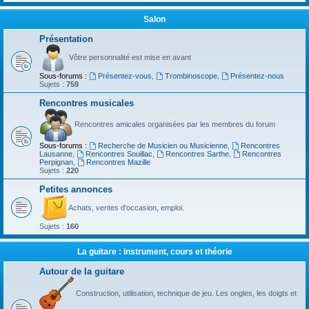
Salon
Présentation
Vôtre personnalité est mise en avant
Sous-forums :
Présentez-vous
,
Trombinoscope
,
Présentez-nous
Sujets :
759
Rencontres musicales
Rencontres amicales organisées par les membres du forum
Sous-forums :
Recherche de Musicien ou Musicienne
,
Rencontres
Lausanne
,
Rencontres Souillac
,
Rencontres Sarthe
,
Rencontres
Perpignan
,
Rencontres Mazille
Sujets :
220
Petites annonces
Achats, ventes d'occasion, emploi.
Sujets :
160
La guitare : instrument, cours et théorie
Autour de la guitare
Construction, utilisation, technique de jeu. Les ongles, les doigts et