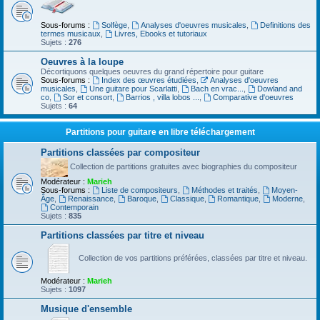
Sous-forums :
Solfège
,
Analyses d'oeuvres musicales
,
Definitions des
termes musicaux
,
Livres, Ebooks et tutoriaux
Sujets :
276
Oeuvres à la loupe
Décortiquons quelques oeuvres du grand répertoire pour guitare
Sous-forums :
Index des œuvres étudiées
,
Analyses d'oeuvres
musicales
,
Une guitare pour Scarlatti
,
Bach en vrac...
,
Dowland and
co
,
Sor et consort
,
Barrios , villa lobos ...
,
Comparative d'oeuvres
Sujets :
64
Partitions pour guitare en libre téléchargement
Partitions classées par compositeur
Collection de partitions gratuites avec biographies du compositeur
Modérateur :
Marieh
Sous-forums :
Liste de compositeurs
,
Méthodes et traités
,
Moyen-
Âge
,
Renaissance
,
Baroque
,
Classique
,
Romantique
,
Moderne
,
Contemporain
Sujets :
835
Partitions classées par titre et niveau
Collection de vos partitions préférées, classées par titre et niveau.
Modérateur :
Marieh
Sujets :
1097
Musique d'ensemble