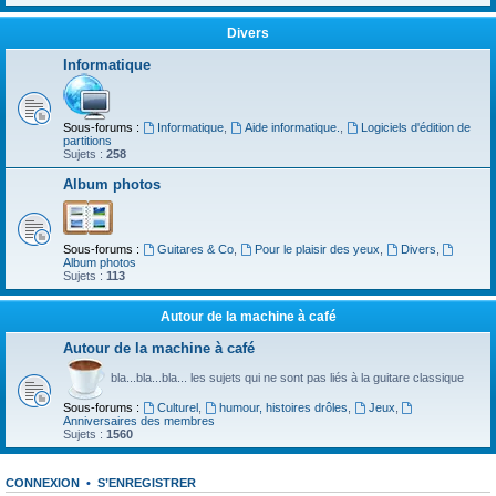
Divers
Informatique
Sous-forums :
Informatique
,
Aide informatique.
,
Logiciels d'édition de
partitions
Sujets :
258
Album photos
Sous-forums :
Guitares & Co
,
Pour le plaisir des yeux
,
Divers
,
Album photos
Sujets :
113
Autour de la machine à café
Autour de la machine à café
bla...bla...bla... les sujets qui ne sont pas liés à la guitare classique
Sous-forums :
Culturel
,
humour, histoires drôles
,
Jeux
,
Anniversaires des membres
Sujets :
1560
CONNEXION
•
S’ENREGISTRER