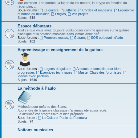
leur entretien. Les cordes, la façon de les monter, leur type en fonction du
répertoire, ...
Sous-forums :
La guitare
,
Lutherie
,
Cordes et magasins
,
Ergonomie
et bobos du musicien
,
Ongles
,
Vos projets
Sujets :
619
Espace débutants
Tout ce que vous avez toujours voulu poser comme question sur la guitare
classique et la notation musicale sans jamais avoir osé
Sous-forums :
Premiers essais
,
Guitare
,
SOS ou besoin d'aide
Sujets :
102
Apprentissage et enseignement de la guitare
Sous-forums :
Leçons de guitare
,
Astuces et conseils pour bien
progresser
,
Exercices techniques
,
Master Class des forumistes
,
Vidéos avec partition
Sujets :
1646
La méthode à Paulo
Méthode pour enfants dès 6 ans.
Apprendre de la guitare classique n'a jamais été aussi facile.
La difficulté est progressive et bien préparée.
Sous-forum :
La Guitare, Paulo da Fontoura
Sujets :
74
Notions musicales