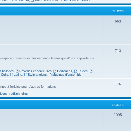
e
SUJETS
t
s
S
663
u
j
e
S
713
t
u
n espace consacré exclusivement à la musique d'un compositeur à
s
j
 ballades
,
Rêveries et berceuses
,
Dédicaces
,
Etudes
,
e
Celte
,
Latino
,
Style anciens
,
Musique d’ensemble
t
S
176
ites à l'origine pour d'autres formations
s
u
ues traditionnelles
j
SUJETS
e
t
S
1095
s
u
j