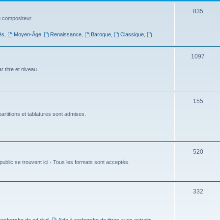
t
S
835
du compositeur
s
u
és
,
Moyen-Âge
,
Renaissance
,
Baroque
,
Classique
,
j
e
S
1097
t
u
 titre et niveau.
s
j
e
S
155
t
u
artitions et tablatures sont admises.
s
j
e
S
520
t
ublic se trouvent ici - Tous les formats sont acceptés.
u
s
j
e
S
332
t
u
s
j
 recherche de cd dvd
,
Aide à recherche de titres avec extraits