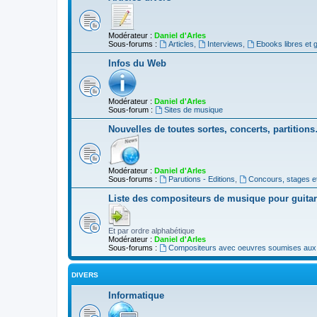
Modérateur :
Daniel d'Arles
Sous-forums :
Articles
,
Interviews
,
Ebooks libres et g
Infos du Web
Modérateur :
Daniel d'Arles
Sous-forum :
Sites de musique
Nouvelles de toutes sortes, concerts, partition
Modérateur :
Daniel d'Arles
Sous-forums :
Parutions - Editions
,
Concours, stages e
Liste des compositeurs de musique pour guita
Et par ordre alphabétique
Modérateur :
Daniel d'Arles
Sous-forums :
Compositeurs avec oeuvres soumises aux d
DIVERS
Informatique