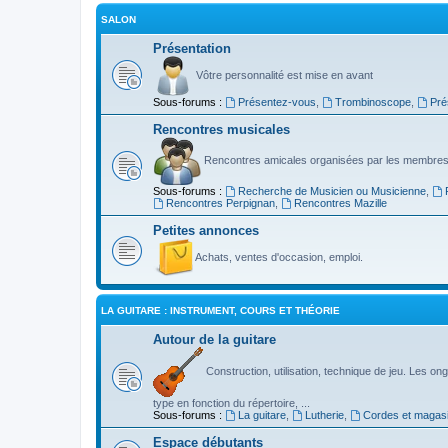
SALON
Présentation
Vôtre personnalité est mise en avant
Sous-forums :
Présentez-vous
,
Trombinoscope
,
Pré
Rencontres musicales
Rencontres amicales organisées par les membres
Sous-forums :
Recherche de Musicien ou Musicienne
,
Rencontres Perpignan
,
Rencontres Mazille
Petites annonces
Achats, ventes d'occasion, emploi.
LA GUITARE : INSTRUMENT, COURS ET THÉORIE
Autour de la guitare
Construction, utilisation, technique de jeu. Les ongl
type en fonction du répertoire, ...
Sous-forums :
La guitare
,
Lutherie
,
Cordes et magas
Espace débutants