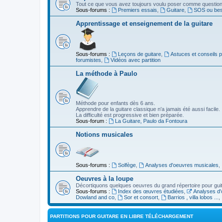
Tout ce que vous avez toujours voulu poser comme question s
Sous-forums :
Premiers essais
,
Guitare
,
SOS ou beso
Apprentissage et enseignement de la guitare
Sous-forums :
Leçons de guitare
,
Astuces et conseils 
forumistes
,
Vidéos avec partition
La méthode à Paulo
Méthode pour enfants dès 6 ans.
Apprendre de la guitare classique n'a jamais été aussi facile.
La difficulté est progressive et bien préparée.
Sous-forum :
La Guitare, Paulo da Fontoura
Notions musicales
Sous-forums :
Solfège
,
Analyses d'oeuvres musicales
,
Oeuvres à la loupe
Décortiquons quelques oeuvres du grand répertoire pour gui
Sous-forums :
Index des œuvres étudiées
,
Analyses d'
Dowland and co
,
Sor et consort
,
Barrios , villa lobos ...
,
PARTITIONS POUR GUITARE EN LIBRE TÉLÉCHARGEMENT