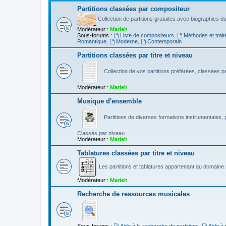
Partitions classées par compositeur
Collection de partitions gratuites avec biographies 
Modérateur :
Marieh
Sous-forums :
Liste de compositeurs
,
Méthodes et trait
Romantique
,
Moderne
,
Contemporain
Partitions classées par titre et niveau
Collection de vos partitions préférées, classées par
Modérateur :
Marieh
Musique d'ensemble
Partitions de diverses formations instrumentales, p
Classés par niveau.
Modérateur :
Marieh
Tablatures classées par titre et niveau
Les partitions et tablatures appartenant au domaine p
Modérateur :
Marieh
Recherche de ressources musicales
Sous-forums :
Aide à la recherche de partitions
,
Aide à