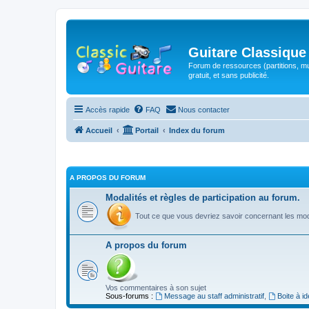
Guitare Classique
Forum de ressources (partitions, mu
gratuit, et sans publicité.
Accès rapide
FAQ
Nous contacter
Accueil
Portail
Index du forum
A PROPOS DU FORUM
Modalités et règles de participation au forum.
Tout ce que vous devriez savoir concernant les moda
A propos du forum
Vos commentaires à son sujet
Sous-forums :
Message au staff administratif
,
Boite à i