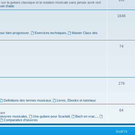
ur la guitare classique et la notation musicale sans jamais avoir osé
in d'aide
u
s
j
S
1646
e
u
t
j
pour bien progresser
,
Exercices techniques
,
Master Class des
s
e
S
74
t
u
s
j
e
t
S
276
s
u
j
Definitions des termes musicaux
,
Livres, Ebooks et tutoriaux
e
S
64
tare
t
oeuvres musicales
,
Une guitare pour Scarlatti
,
Bach en vrac...
,
u
Comparative d'oeuvres
s
j
SUJETS
e