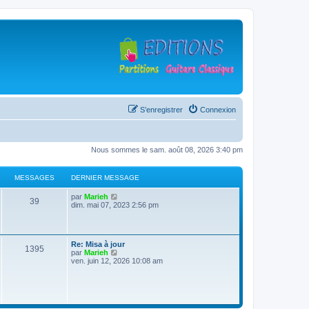
S’enregistrer
Connexion
Nous sommes le sam. août 08, 2026 3:40 pm
MESSAGES
DERNIER MESSAGE
D
V
par
Marieh
M
39
e
o
dim. mai 07, 2023 2:56 pm
r
i
e
n
r
i
l
s
e
e
D
Re: Misa à jour
r
d
M
1395
e
V
par
Marieh
s
m
e
r
o
ven. juin 12, 2026 10:08 am
e
r
e
n
i
s
n
a
i
r
s
i
s
e
l
a
e
g
r
e
g
r
s
m
d
e
m
e