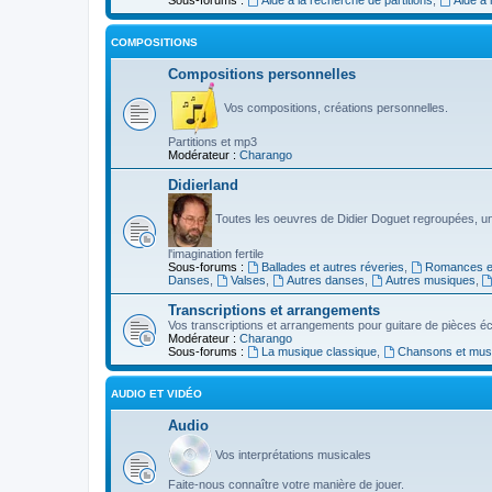
COMPOSITIONS
Compositions personnelles
Vos compositions, créations personnelles.
Partitions et mp3
Modérateur :
Charango
Didierland
Toutes les oeuvres de Didier Doguet regroupées, u
l'imagination fertile
Sous-forums :
Ballades et autres réveries
,
Romances et
Danses
,
Valses
,
Autres danses
,
Autres musiques
,
Transcriptions et arrangements
Vos transcriptions et arrangements pour guitare de pièces écr
Modérateur :
Charango
Sous-forums :
La musique classique
,
Chansons et musiq
AUDIO ET VIDÉO
Audio
Vos interprétations musicales
Faite-nous connaître votre manière de jouer.