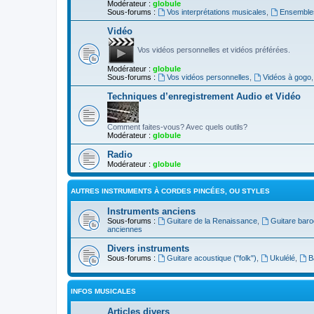
Modérateur :
globule
Sous-forums :
Vos interprétations musicales
,
Ensembles
Vidéo
Vos vidéos personnelles et vidéos préférées.
Modérateur :
globule
Sous-forums :
Vos vidéos personnelles
,
Vidéos à gogo
Techniques d’enregistrement Audio et Vidéo
Comment faites-vous? Avec quels outils?
Modérateur :
globule
Radio
Modérateur :
globule
AUTRES INSTRUMENTS À CORDES PINCÉES, OU STYLES
Instruments anciens
Sous-forums :
Guitare de la Renaissance
,
Guitare bar
anciennes
Divers instruments
Sous-forums :
Guitare acoustique ("folk")
,
Ukulélé
,
B
INFOS MUSICALES
Articles divers