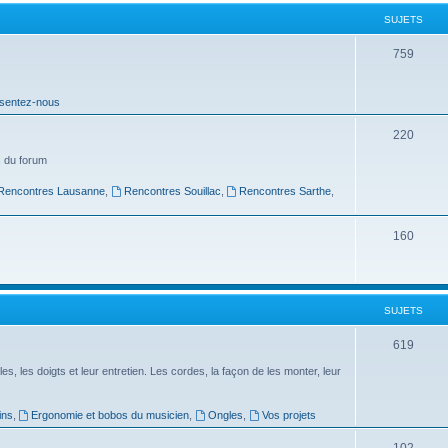
t
SUJETS
s
S
759
u
sentez-nous
j
e
S
220
t
u
 du forum
s
j
Rencontres Lausanne
,
Rencontres Souillac
,
Rencontres Sarthe
,
e
S
160
t
u
s
j
SUJETS
e
t
S
619
s
u
es, les doigts et leur entretien. Les cordes, la façon de les monter, leur
j
ins
,
Ergonomie et bobos du musicien
,
Ongles
,
Vos projets
e
S
102
t