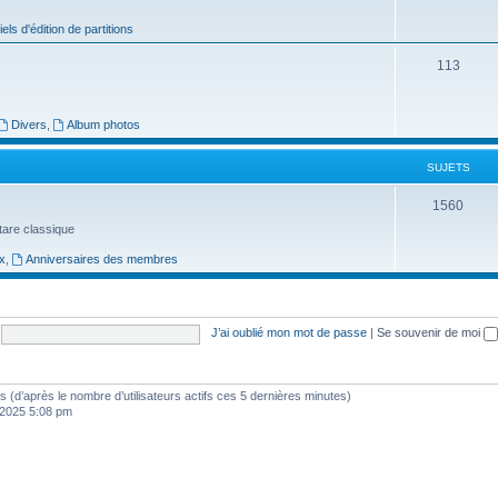
j
iels d'édition de partitions
e
S
113
t
u
s
j
Divers
,
Album photos
e
SUJETS
t
S
1560
s
uitare classique
u
x
,
Anniversaires des membres
j
e
t
J’ai oublié mon mot de passe
|
Se souvenir de moi
s
ités (d’après le nombre d’utilisateurs actifs ces 5 dernières minutes)
, 2025 5:08 pm