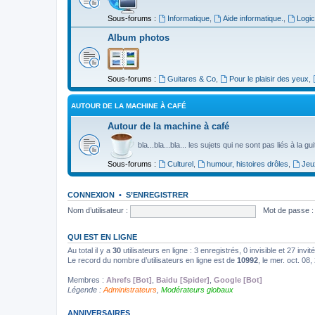
Sous-forums :
Informatique
,
Aide informatique.
,
Logic
Album photos
Sous-forums :
Guitares & Co
,
Pour le plaisir des yeux
,
AUTOUR DE LA MACHINE À CAFÉ
Autour de la machine à café
bla...bla...bla... les sujets qui ne sont pas liés à la g
Sous-forums :
Culturel
,
humour, histoires drôles
,
Jeu
CONNEXION
•
S’ENREGISTRER
Nom d’utilisateur :
Mot de passe :
QUI EST EN LIGNE
Au total il y a
30
utilisateurs en ligne : 3 enregistrés, 0 invisible et 27 inv
Le record du nombre d’utilisateurs en ligne est de
10992
, le mer. oct. 08
Membres :
Ahrefs [Bot]
,
Baidu [Spider]
,
Google [Bot]
Légende :
Administrateurs
,
Modérateurs globaux
ANNIVERSAIRES