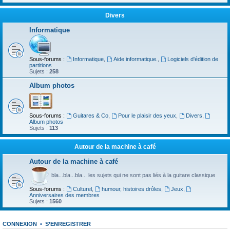
Divers
Informatique
Sous-forums :
Informatique
,
Aide informatique.
,
Logiciels d'édition de
partitions
Sujets :
258
Album photos
Sous-forums :
Guitares & Co
,
Pour le plaisir des yeux
,
Divers
,
Album photos
Sujets :
113
Autour de la machine à café
Autour de la machine à café
bla...bla...bla... les sujets qui ne sont pas liés à la guitare classique
Sous-forums :
Culturel
,
humour, histoires drôles
,
Jeux
,
Anniversaires des membres
Sujets :
1560
CONNEXION
•
S’ENREGISTRER