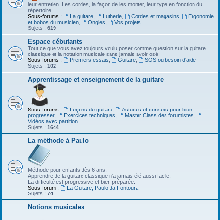
leur entretien. Les cordes, la façon de les monter, leur type en fonction du
répertoire, ...
Sous-forums :
La guitare
,
Lutherie
,
Cordes et magasins
,
Ergonomie
et bobos du musicien
,
Ongles
,
Vos projets
Sujets :
619
Espace débutants
Tout ce que vous avez toujours voulu poser comme question sur la guitare
classique et la notation musicale sans jamais avoir osé
Sous-forums :
Premiers essais
,
Guitare
,
SOS ou besoin d'aide
Sujets :
102
Apprentissage et enseignement de la guitare
Sous-forums :
Leçons de guitare
,
Astuces et conseils pour bien
progresser
,
Exercices techniques
,
Master Class des forumistes
,
Vidéos avec partition
Sujets :
1644
La méthode à Paulo
Méthode pour enfants dès 6 ans.
Apprendre de la guitare classique n'a jamais été aussi facile.
La difficulté est progressive et bien préparée.
Sous-forum :
La Guitare, Paulo da Fontoura
Sujets :
74
Notions musicales