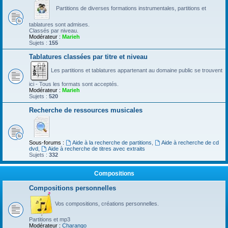
Partitions de diverses formations instrumentales, partitions et
tablatures sont admises.
Classés par niveau.
Modérateur :
Marieh
Sujets :
155
Tablatures classées par titre et niveau
Les partitions et tablatures appartenant au domaine public se trouvent
ici - Tous les formats sont acceptés.
Modérateur :
Marieh
Sujets :
520
Recherche de ressources musicales
Sous-forums :
Aide à la recherche de partitions
,
Aide à recherche de cd
dvd
,
Aide à recherche de titres avec extraits
Sujets :
332
Compositions
Compositions personnelles
Vos compositions, créations personnelles.
Partitions et mp3
Modérateur :
Charango