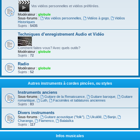
Vos vidéos personnelles et vidéos préférées.
Modérateur :
globule
Sous-forums :
Vos vidéos personnelles
,
Vidéos à gogo
,
Vidéos
Historiques
Sujets :
5435
Techniques d’enregistrement Audio et Vidéo
Comment faites-vous? Avec quels outils?
Modérateur :
globule
Sujets :
72
Radio
Modérateur :
globule
Sujets :
52
Autres instruments à cordes pincées, ou styles
Instruments anciens
Sous-forums :
Guitare de la Renaissance
,
Guitare baroque
,
Guitare
romantique
,
Luth
,
Facsimiles et tablatures anciennes
Sujets :
83
Divers instruments
Sous-forums :
Guitare acoustique ("folk")
,
Ukulélé
,
Banjo
,
Charango
,
Flamenco
,
Balalaïka
Sujets :
117
Infos musicales