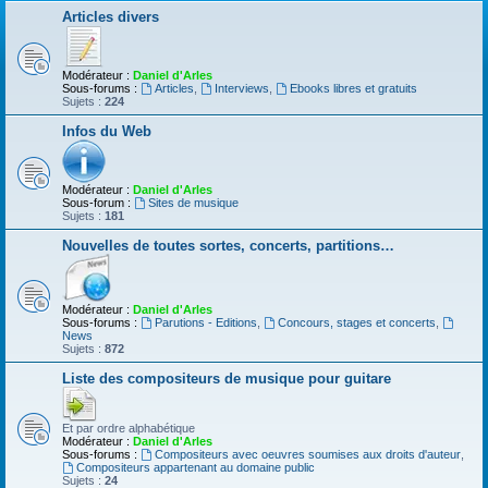
Articles divers
Modérateur :
Daniel d'Arles
Sous-forums :
Articles
,
Interviews
,
Ebooks libres et gratuits
Sujets :
224
Infos du Web
Modérateur :
Daniel d'Arles
Sous-forum :
Sites de musique
Sujets :
181
Nouvelles de toutes sortes, concerts, partitions…
Modérateur :
Daniel d'Arles
Sous-forums :
Parutions - Editions
,
Concours, stages et concerts
,
News
Sujets :
872
Liste des compositeurs de musique pour guitare
Et par ordre alphabétique
Modérateur :
Daniel d'Arles
Sous-forums :
Compositeurs avec oeuvres soumises aux droits d'auteur
,
Compositeurs appartenant au domaine public
Sujets :
24