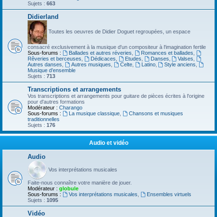
Sujets :
663
Didierland
Toutes les oeuvres de Didier Doguet regroupées, un espace
consacré exclusivement à la musique d'un compositeur à l'imagination fertile
Sous-forums :
Ballades et autres réveries
,
Romances et ballades
,
Rêveries et berceuses
,
Dédicaces
,
Etudes
,
Danses
,
Valses
,
Autres danses
,
Autres musiques
,
Celte
,
Latino
,
Style anciens
,
Musique d’ensemble
Sujets :
713
Transcriptions et arrangements
Vos transcriptions et arrangements pour guitare de pièces écrites à l'origine
pour d'autres formations
Modérateur :
Charango
Sous-forums :
La musique classique
,
Chansons et musiques
traditionnelles
Sujets :
176
Audio et vidéo
Audio
Vos interprétations musicales
Faite-nous connaître votre manière de jouer.
Modérateur :
globule
Sous-forums :
Vos interprétations musicales
,
Ensembles virtuels
Sujets :
1095
Vidéo