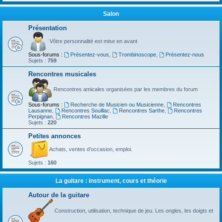
Salon
Présentation
Vôtre personnalité est mise en avant
Sous-forums :
Présentez-vous
,
Trombinoscope
,
Présentez-nous
Sujets :
759
Rencontres musicales
Rencontres amicales organisées par les membres du forum
Sous-forums :
Recherche de Musicien ou Musicienne
,
Rencontres
Lausanne
,
Rencontres Souillac
,
Rencontres Sarthe
,
Rencontres
Perpignan
,
Rencontres Mazille
Sujets :
220
Petites annonces
Achats, ventes d'occasion, emploi.
Sujets :
160
La guitare : instrument, cours et théorie
Autour de la guitare
Construction, utilisation, technique de jeu. Les ongles, les doigts et