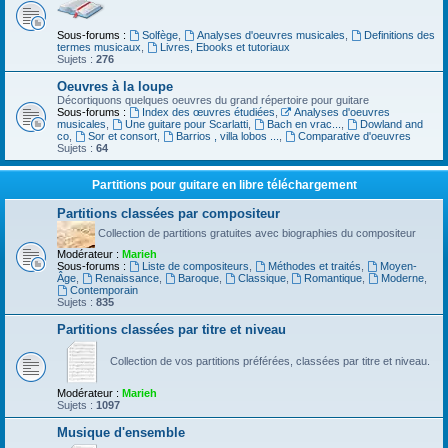
Sous-forums :
Solfège
,
Analyses d'oeuvres musicales
,
Definitions des
termes musicaux
,
Livres, Ebooks et tutoriaux
Sujets :
276
Oeuvres à la loupe
Décortiquons quelques oeuvres du grand répertoire pour guitare
Sous-forums :
Index des œuvres étudiées
,
Analyses d'oeuvres
musicales
,
Une guitare pour Scarlatti
,
Bach en vrac...
,
Dowland and
co
,
Sor et consort
,
Barrios , villa lobos ...
,
Comparative d'oeuvres
Sujets :
64
Partitions pour guitare en libre téléchargement
Partitions classées par compositeur
Collection de partitions gratuites avec biographies du compositeur
Modérateur :
Marieh
Sous-forums :
Liste de compositeurs
,
Méthodes et traités
,
Moyen-
Âge
,
Renaissance
,
Baroque
,
Classique
,
Romantique
,
Moderne
,
Contemporain
Sujets :
835
Partitions classées par titre et niveau
Collection de vos partitions préférées, classées par titre et niveau.
Modérateur :
Marieh
Sujets :
1097
Musique d'ensemble