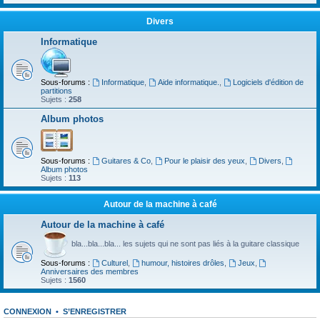
Divers
Informatique
Sous-forums :
Informatique
,
Aide informatique.
,
Logiciels d'édition de
partitions
Sujets :
258
Album photos
Sous-forums :
Guitares & Co
,
Pour le plaisir des yeux
,
Divers
,
Album photos
Sujets :
113
Autour de la machine à café
Autour de la machine à café
bla...bla...bla... les sujets qui ne sont pas liés à la guitare classique
Sous-forums :
Culturel
,
humour, histoires drôles
,
Jeux
,
Anniversaires des membres
Sujets :
1560
CONNEXION
•
S’ENREGISTRER