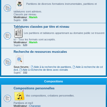
Partitions de diverses formations instrumentales, partitions et
tablatures sont admises.
Classés par niveau.
Modérateur :
Marieh
Sujets :
155
Tablatures classées par titre et niveau
Les partitions et tablatures appartenant au domaine public se trouvent
ici - Tous les formats sont acceptés.
Modérateur :
Marieh
Sujets :
520
Recherche de ressources musicales
Sous-forums :
Aide à la recherche de partitions
,
Aide à recherche de cd
dvd
,
Aide à recherche de titres avec extraits
Sujets :
332
Compositions
Compositions personnelles
Vos compositions, créations personnelles.
Partitions et mp3
Modérateur :
Charango