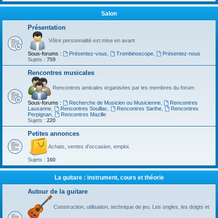
Salon
Présentation
Vôtre personnalité est mise en avant
Sous-forums :
Présentez-vous
,
Trombinoscope
,
Présentez-nous
Sujets :
759
Rencontres musicales
Rencontres amicales organisées par les membres du forum
Sous-forums :
Recherche de Musicien ou Musicienne
,
Rencontres
Lausanne
,
Rencontres Souillac
,
Rencontres Sarthe
,
Rencontres
Perpignan
,
Rencontres Mazille
Sujets :
220
Petites annonces
Achats, ventes d'occasion, emploi.
Sujets :
160
La guitare : instrument, cours et théorie
Autour de la guitare
Construction, utilisation, technique de jeu. Les ongles, les doigts et