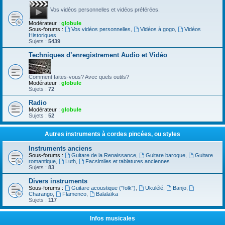
Vos vidéos personnelles et vidéos préférées.
Modérateur :
globule
Sous-forums :
Vos vidéos personnelles
,
Vidéos à gogo
,
Vidéos
Historiques
Sujets :
5439
Techniques d’enregistrement Audio et Vidéo
Comment faites-vous? Avec quels outils?
Modérateur :
globule
Sujets :
72
Radio
Modérateur :
globule
Sujets :
52
Autres instruments à cordes pincées, ou styles
Instruments anciens
Sous-forums :
Guitare de la Renaissance
,
Guitare baroque
,
Guitare
romantique
,
Luth
,
Facsimiles et tablatures anciennes
Sujets :
83
Divers instruments
Sous-forums :
Guitare acoustique ("folk")
,
Ukulélé
,
Banjo
,
Charango
,
Flamenco
,
Balalaïka
Sujets :
117
Infos musicales