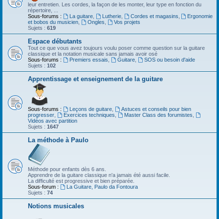
leur entretien. Les cordes, la façon de les monter, leur type en fonction du
répertoire, ...
Sous-forums :
La guitare
,
Lutherie
,
Cordes et magasins
,
Ergonomie
et bobos du musicien
,
Ongles
,
Vos projets
Sujets :
619
Espace débutants
Tout ce que vous avez toujours voulu poser comme question sur la guitare
classique et la notation musicale sans jamais avoir osé
Sous-forums :
Premiers essais
,
Guitare
,
SOS ou besoin d'aide
Sujets :
102
Apprentissage et enseignement de la guitare
Sous-forums :
Leçons de guitare
,
Astuces et conseils pour bien
progresser
,
Exercices techniques
,
Master Class des forumistes
,
Vidéos avec partition
Sujets :
1647
La méthode à Paulo
Méthode pour enfants dès 6 ans.
Apprendre de la guitare classique n'a jamais été aussi facile.
La difficulté est progressive et bien préparée.
Sous-forum :
La Guitare, Paulo da Fontoura
Sujets :
74
Notions musicales