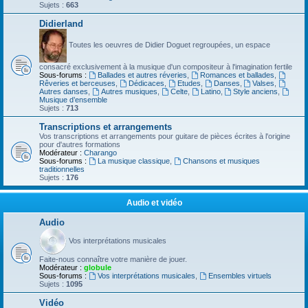
Sujets :
663
Didierland
Toutes les oeuvres de Didier Doguet regroupées, un espace
consacré exclusivement à la musique d'un compositeur à l'imagination fertile
Sous-forums :
Ballades et autres réveries
,
Romances et ballades
,
Rêveries et berceuses
,
Dédicaces
,
Etudes
,
Danses
,
Valses
,
Autres danses
,
Autres musiques
,
Celte
,
Latino
,
Style anciens
,
Musique d’ensemble
Sujets :
713
Transcriptions et arrangements
Vos transcriptions et arrangements pour guitare de pièces écrites à l'origine
pour d'autres formations
Modérateur :
Charango
Sous-forums :
La musique classique
,
Chansons et musiques
traditionnelles
Sujets :
176
Audio et vidéo
Audio
Vos interprétations musicales
Faite-nous connaître votre manière de jouer.
Modérateur :
globule
Sous-forums :
Vos interprétations musicales
,
Ensembles virtuels
Sujets :
1095
Vidéo