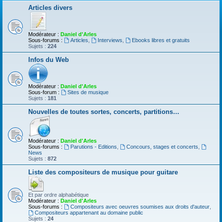
Articles divers
Modérateur :
Daniel d'Arles
Sous-forums :
Articles
,
Interviews
,
Ebooks libres et gratuits
Sujets :
224
Infos du Web
Modérateur :
Daniel d'Arles
Sous-forum :
Sites de musique
Sujets :
181
Nouvelles de toutes sortes, concerts, partitions…
Modérateur :
Daniel d'Arles
Sous-forums :
Parutions - Editions
,
Concours, stages et concerts
,
News
Sujets :
872
Liste des compositeurs de musique pour guitare
Et par ordre alphabétique
Modérateur :
Daniel d'Arles
Sous-forums :
Compositeurs avec oeuvres soumises aux droits d'auteur
,
Compositeurs appartenant au domaine public
Sujets :
24