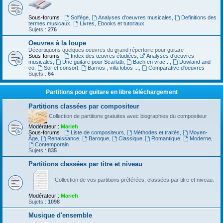
Sous-forums :
Solfège
,
Analyses d'oeuvres musicales
,
Definitions des
termes musicaux
,
Livres, Ebooks et tutoriaux
Sujets :
276
Oeuvres à la loupe
Décortiquons quelques oeuvres du grand répertoire pour guitare
Sous-forums :
Index des œuvres étudiées
,
Analyses d'oeuvres
musicales
,
Une guitare pour Scarlatti
,
Bach en vrac...
,
Dowland and
co
,
Sor et consort
,
Barrios , villa lobos ...
,
Comparative d'oeuvres
Sujets :
64
Partitions pour guitare en libre téléchargement
Partitions classées par compositeur
Collection de partitions gratuites avec biographies du compositeur
Modérateur :
Marieh
Sous-forums :
Liste de compositeurs
,
Méthodes et traités
,
Moyen-
Âge
,
Renaissance
,
Baroque
,
Classique
,
Romantique
,
Moderne
,
Contemporain
Sujets :
835
Partitions classées par titre et niveau
Collection de vos partitions préférées, classées par titre et niveau.
Modérateur :
Marieh
Sujets :
1098
Musique d'ensemble