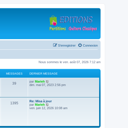
S’enregistrer
Connexion
Nous sommes le ven. août 07, 2026 7:12 am
MESSAGES
DERNIER MESSAGE
D
V
par
Marieh
M
39
e
o
dim. mai 07, 2023 2:56 pm
r
i
e
n
r
i
l
s
e
e
D
Re: Misa à jour
r
d
M
1395
e
V
par
Marieh
s
m
e
r
o
ven. juin 12, 2026 10:08 am
e
r
e
n
i
s
n
a
i
r
s
i
s
e
l
a
e
g
r
e
g
r
s
m
d
e
m
e