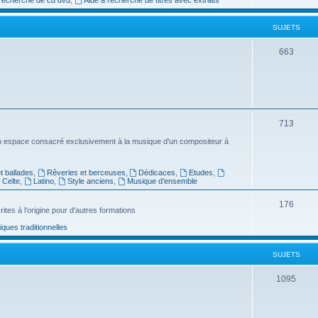
e
SUJETS
t
s
S
663
u
j
e
S
713
t
u
n espace consacré exclusivement à la musique d'un compositeur à
s
j
 ballades
,
Rêveries et berceuses
,
Dédicaces
,
Etudes
,
e
Celte
,
Latino
,
Style anciens
,
Musique d’ensemble
t
S
176
ites à l'origine pour d'autres formations
s
u
ues traditionnelles
j
SUJETS
e
t
S
1095
s
u
j