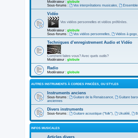
Modérateur :
globule
Sous-forums :
Vos interprétations musicales
,
Ensembles
Vidéo
Vos vidéos personnelles et vidéos préférées.
Modérateur :
globule
Sous-forums :
Vos vidéos personnelles
,
Vidéos à gogo
Techniques d’enregistrement Audio et Vidéo
Comment faites-vous? Avec quels outils?
Modérateur :
globule
Radio
Modérateur :
globule
AUTRES INSTRUMENTS À CORDES PINCÉES, OU STYLES
Instruments anciens
Sous-forums :
Guitare de la Renaissance
,
Guitare bar
anciennes
Divers instruments
Sous-forums :
Guitare acoustique ("folk")
,
Ukulélé
,
B
INFOS MUSICALES
Articles divers