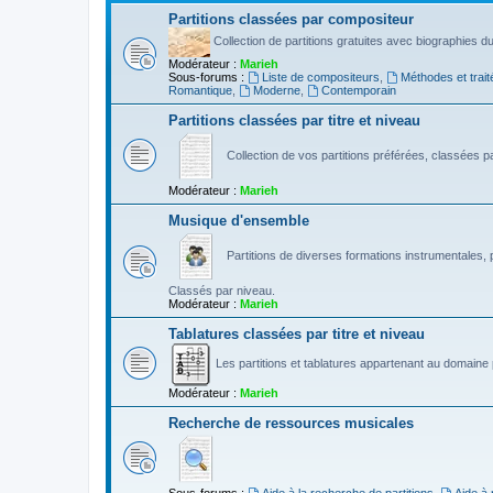
Partitions classées par compositeur
Collection de partitions gratuites avec biographies 
Modérateur :
Marieh
Sous-forums :
Liste de compositeurs
,
Méthodes et trait
Romantique
,
Moderne
,
Contemporain
Partitions classées par titre et niveau
Collection de vos partitions préférées, classées par
Modérateur :
Marieh
Musique d'ensemble
Partitions de diverses formations instrumentales, p
Classés par niveau.
Modérateur :
Marieh
Tablatures classées par titre et niveau
Les partitions et tablatures appartenant au domaine p
Modérateur :
Marieh
Recherche de ressources musicales
Sous-forums :
Aide à la recherche de partitions
,
Aide à