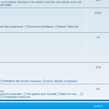
ur la guitare classique et la notation musicale sans jamais avoir osé
in d'aide
u
s
j
S
1644
e
u
t
j
pour bien progresser
,
Exercices techniques
,
Master Class des
s
e
S
74
t
u
s
j
e
t
S
276
s
u
j
Definitions des termes musicaux
,
Livres, Ebooks et tutoriaux
e
S
64
tare
t
oeuvres musicales
,
Une guitare pour Scarlatti
,
Bach en vrac...
,
u
Comparative d'oeuvres
s
j
SUJETS
e