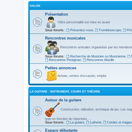
SALON
Présentation
Vôtre personnalité est mise en avant
Sous-forums :
Présentez-vous
,
Trombinoscope
,
Pré
Rencontres musicales
Rencontres amicales organisées par les membres
Sous-forums :
Recherche de Musicien ou Musicienne
,
Rencontres Perpignan
,
Rencontres Mazille
Petites annonces
Achats, ventes d'occasion, emploi.
LA GUITARE : INSTRUMENT, COURS ET THÉORIE
Autour de la guitare
Construction, utilisation, technique de jeu. Les ongl
type en fonction du répertoire, ...
Sous-forums :
La guitare
,
Lutherie
,
Cordes et magas
Espace débutants