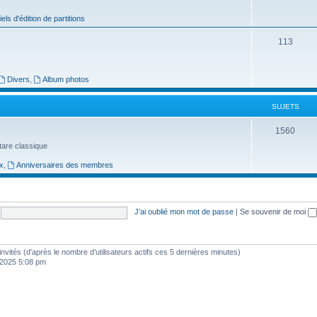
j
iels d'édition de partitions
e
S
113
t
u
s
j
Divers
,
Album photos
e
SUJETS
t
S
1560
s
uitare classique
u
x
,
Anniversaires des membres
j
e
t
J’ai oublié mon mot de passe
|
Se souvenir de moi
s
1 invités (d’après le nombre d’utilisateurs actifs ces 5 dernières minutes)
, 2025 5:08 pm