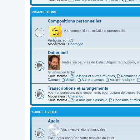
COMPOSITIONS
Compositions personnelles
Vos compositions, créations personnelles.
Partitions et mp3
Modérateur :
Charango
Didierland
Toutes les oeuvres de Didier Doguet regroupées, u
l'imagination fertile
Sous-forums :
Ballades et autres réveries
,
Romances et
Danses
,
Valses
,
Autres danses
,
Autres musiques
,
Transcriptions et arrangements
Vos transcriptions et arrangements pour guitare de pièces écr
Modérateur :
Charango
Sous-forums :
La musique classique
,
Chansons et musiq
AUDIO ET VIDÉO
Audio
Vos interprétations musicales
Faite-nous connaître votre manière de jouer.