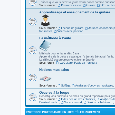
Tout ce que vous avez toujours voulu poser comme question s
Sous-forums :
Premiers essais
,
Guitare
,
SOS ou beso
Apprentissage et enseignement de la guitare
Sous-forums :
Leçons de guitare
,
Astuces et conseils 
forumistes
,
Vidéos avec partition
La méthode à Paulo
Méthode pour enfants dès 6 ans.
Apprendre de la guitare classique n'a jamais été aussi facile.
La difficulté est progressive et bien préparée.
Sous-forum :
La Guitare, Paulo da Fontoura
Notions musicales
Sous-forums :
Solfège
,
Analyses d'oeuvres musicales
,
Oeuvres à la loupe
Décortiquons quelques oeuvres du grand répertoire pour gui
Sous-forums :
Index des œuvres étudiées
,
Analyses d'
Dowland and co
,
Sor et consort
,
Barrios , villa lobos ...
,
PARTITIONS POUR GUITARE EN LIBRE TÉLÉCHARGEMENT