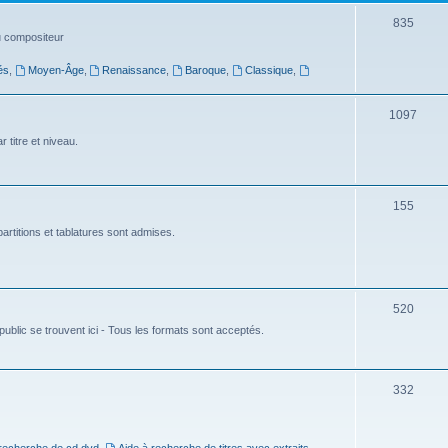
t
S
835
du compositeur
s
u
és
,
Moyen-Âge
,
Renaissance
,
Baroque
,
Classique
,
j
e
S
1097
t
u
 titre et niveau.
s
j
e
S
155
t
u
artitions et tablatures sont admises.
s
j
e
S
520
t
ublic se trouvent ici - Tous les formats sont acceptés.
u
s
j
e
S
332
t
u
s
j
 recherche de cd dvd
,
Aide à recherche de titres avec extraits