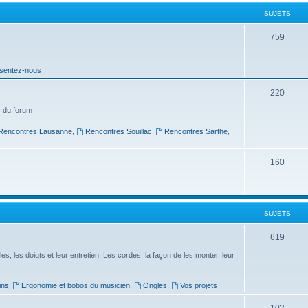
t
SUJETS
s
S
759
u
sentez-nous
j
e
S
220
t
u
 du forum
s
j
Rencontres Lausanne
,
Rencontres Souillac
,
Rencontres Sarthe
,
e
S
160
t
u
s
j
SUJETS
e
t
S
619
s
u
es, les doigts et leur entretien. Les cordes, la façon de les monter, leur
j
ins
,
Ergonomie et bobos du musicien
,
Ongles
,
Vos projets
e
S
102
t