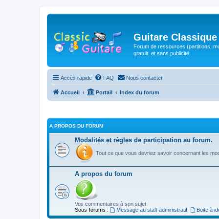
Guitare Classique
Forum de ressources (partitions, mu
gratuit, et sans publicité.
Accès rapide
FAQ
Nous contacter
Accueil
Portail
Index du forum
A PROPOS DU FORUM
Modalités et règles de participation au forum.
Tout ce que vous devriez savoir concernant les moda
A propos du forum
Vos commentaires à son sujet
Sous-forums :
Message au staff administratif
,
Boite à i