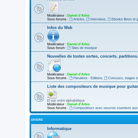
Modérateur :
Daniel d'Arles
Sous-forums :
Articles
,
Interviews
,
Ebooks libres et g
Infos du Web
Modérateur :
Daniel d'Arles
Sous-forum :
Sites de musique
Nouvelles de toutes sortes, concerts, partition
Modérateur :
Daniel d'Arles
Sous-forums :
Parutions - Editions
,
Concours, stages e
Liste des compositeurs de musique pour guita
Et par ordre alphabétique
Modérateur :
Daniel d'Arles
Sous-forums :
Compositeurs avec oeuvres soumises aux d
DIVERS
Informatique