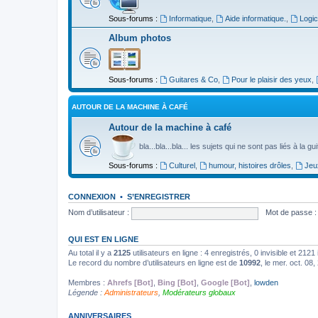
Sous-forums :
Informatique
,
Aide informatique.
,
Logic
Album photos
Sous-forums :
Guitares & Co
,
Pour le plaisir des yeux
,
AUTOUR DE LA MACHINE À CAFÉ
Autour de la machine à café
bla...bla...bla... les sujets qui ne sont pas liés à la g
Sous-forums :
Culturel
,
humour, histoires drôles
,
Jeu
CONNEXION
•
S’ENREGISTRER
Nom d’utilisateur :
Mot de passe :
QUI EST EN LIGNE
Au total il y a
2125
utilisateurs en ligne : 4 enregistrés, 0 invisible et 212
Le record du nombre d’utilisateurs en ligne est de
10992
, le mer. oct. 08
Membres :
Ahrefs [Bot]
,
Bing [Bot]
,
Google [Bot]
,
lowden
Légende :
Administrateurs
,
Modérateurs globaux
ANNIVERSAIRES