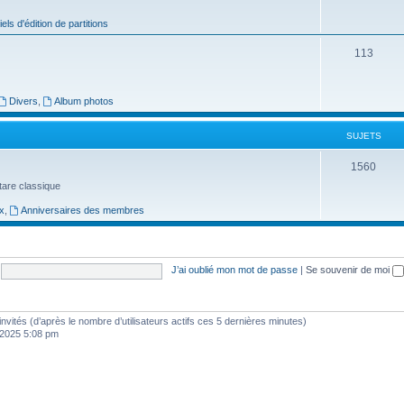
j
iels d'édition de partitions
e
S
113
t
u
s
j
Divers
,
Album photos
e
SUJETS
t
S
1560
s
uitare classique
u
x
,
Anniversaires des membres
j
e
t
J’ai oublié mon mot de passe
|
Se souvenir de moi
s
3 invités (d’après le nombre d’utilisateurs actifs ces 5 dernières minutes)
, 2025 5:08 pm