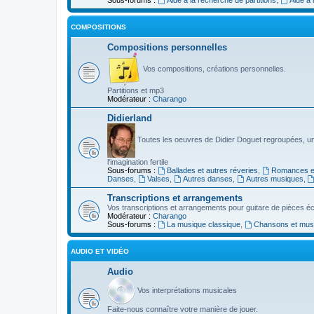
COMPOSITIONS
Compositions personnelles
Vos compositions, créations personnelles.
Partitions et mp3
Modérateur :
Charango
Didierland
Toutes les oeuvres de Didier Doguet regroupées, u
l'imagination fertile
Sous-forums :
Ballades et autres réveries
,
Romances et
Danses
,
Valses
,
Autres danses
,
Autres musiques
,
Transcriptions et arrangements
Vos transcriptions et arrangements pour guitare de pièces écr
Modérateur :
Charango
Sous-forums :
La musique classique
,
Chansons et musiq
AUDIO ET VIDÉO
Audio
Vos interprétations musicales
Faite-nous connaître votre manière de jouer.