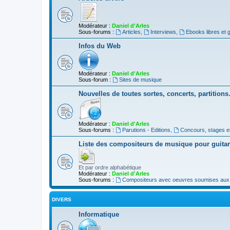
Modérateur :
Daniel d'Arles
Sous-forums :
Articles
,
Interviews
,
Ebooks libres et g
Infos du Web
Modérateur :
Daniel d'Arles
Sous-forum :
Sites de musique
Nouvelles de toutes sortes, concerts, partition
Modérateur :
Daniel d'Arles
Sous-forums :
Parutions - Editions
,
Concours, stages e
Liste des compositeurs de musique pour guita
Et par ordre alphabétique
Modérateur :
Daniel d'Arles
Sous-forums :
Compositeurs avec oeuvres soumises aux d
DIVERS
Informatique