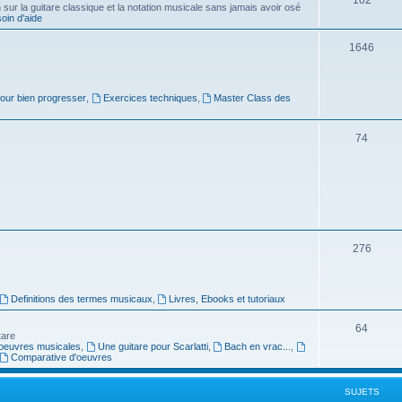
ur la guitare classique et la notation musicale sans jamais avoir osé
in d'aide
u
s
j
S
1646
e
u
t
j
pour bien progresser
,
Exercices techniques
,
Master Class des
s
e
S
74
t
u
s
j
e
t
S
276
s
u
j
Definitions des termes musicaux
,
Livres, Ebooks et tutoriaux
e
S
64
tare
t
oeuvres musicales
,
Une guitare pour Scarlatti
,
Bach en vrac...
,
u
Comparative d'oeuvres
s
j
SUJETS
e