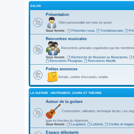
SALON
Présentation
Vôtre personnalité est mise en avant
Sous-forums :
Présentez-vous
,
Trombinoscope
,
Pré
Rencontres musicales
Rencontres amicales organisées par les membres
Sous-forums :
Recherche de Musicien ou Musicienne
,
Rencontres Perpignan
,
Rencontres Mazille
Petites annonces
Achats, ventes d'occasion, emploi.
LA GUITARE : INSTRUMENT, COURS ET THÉORIE
Autour de la guitare
Construction, utilisation, technique de jeu. Les ongl
type en fonction du répertoire, ...
Sous-forums :
La guitare
,
Lutherie
,
Cordes et magas
Espace débutants