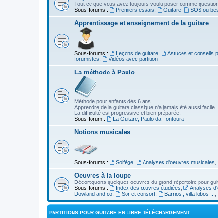
Tout ce que vous avez toujours voulu poser comme question s
Sous-forums :
Premiers essais
,
Guitare
,
SOS ou beso
Apprentissage et enseignement de la guitare
Sous-forums :
Leçons de guitare
,
Astuces et conseils 
forumistes
,
Vidéos avec partition
La méthode à Paulo
Méthode pour enfants dès 6 ans.
Apprendre de la guitare classique n'a jamais été aussi facile.
La difficulté est progressive et bien préparée.
Sous-forum :
La Guitare, Paulo da Fontoura
Notions musicales
Sous-forums :
Solfège
,
Analyses d'oeuvres musicales
,
Oeuvres à la loupe
Décortiquons quelques oeuvres du grand répertoire pour gui
Sous-forums :
Index des œuvres étudiées
,
Analyses d'
Dowland and co
,
Sor et consort
,
Barrios , villa lobos ...
,
PARTITIONS POUR GUITARE EN LIBRE TÉLÉCHARGEMENT