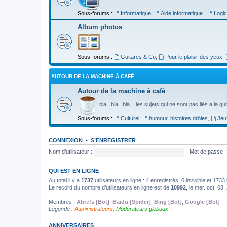
Sous-forums :
Informatique
,
Aide informatique.
,
Logic
Album photos
Sous-forums :
Guitares & Co
,
Pour le plaisir des yeux
,
AUTOUR DE LA MACHINE À CAFÉ
Autour de la machine à café
bla...bla...bla... les sujets qui ne sont pas liés à la g
Sous-forums :
Culturel
,
humour, histoires drôles
,
Jeu
CONNEXION
•
S’ENREGISTRER
Nom d’utilisateur :
Mot de passe :
QUI EST EN LIGNE
Au total il y a
1737
utilisateurs en ligne : 4 enregistrés, 0 invisible et 173
Le record du nombre d’utilisateurs en ligne est de
10992
, le mer. oct. 08
Membres :
Ahrefs [Bot]
,
Baidu [Spider]
,
Bing [Bot]
,
Google [Bot]
Légende :
Administrateurs
,
Modérateurs globaux
ANNIVERSAIRES