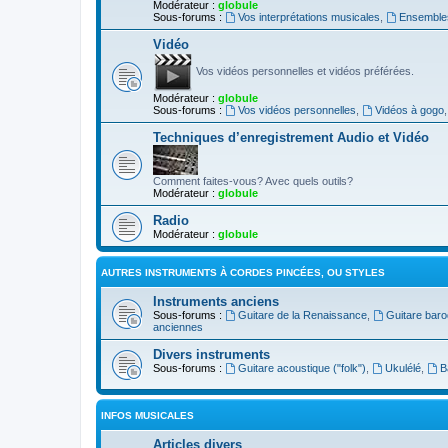
Modérateur :
globule
Sous-forums :
Vos interprétations musicales
,
Ensembles
Vidéo
Vos vidéos personnelles et vidéos préférées.
Modérateur :
globule
Sous-forums :
Vos vidéos personnelles
,
Vidéos à gogo
Techniques d’enregistrement Audio et Vidéo
Comment faites-vous? Avec quels outils?
Modérateur :
globule
Radio
Modérateur :
globule
AUTRES INSTRUMENTS À CORDES PINCÉES, OU STYLES
Instruments anciens
Sous-forums :
Guitare de la Renaissance
,
Guitare bar
anciennes
Divers instruments
Sous-forums :
Guitare acoustique ("folk")
,
Ukulélé
,
B
INFOS MUSICALES
Articles divers