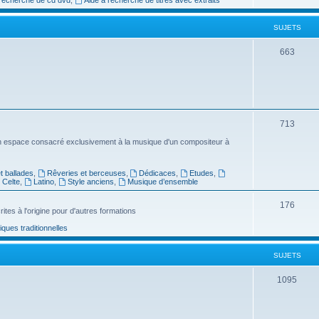
e
SUJETS
t
s
S
663
u
j
e
S
713
t
u
n espace consacré exclusivement à la musique d'un compositeur à
s
j
 ballades
,
Rêveries et berceuses
,
Dédicaces
,
Etudes
,
e
Celte
,
Latino
,
Style anciens
,
Musique d’ensemble
t
S
176
ites à l'origine pour d'autres formations
s
u
ues traditionnelles
j
SUJETS
e
t
S
1095
s
u
j