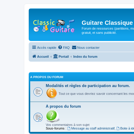
Guitare Classique
Forum de ressources (partitions, mu
gratuit, et sans publicité.
Accès rapide
FAQ
Nous contacter
Accueil
Portail
Index du forum
A PROPOS DU FORUM
Modalités et règles de participation au forum.
Tout ce que vous devriez savoir concernant les moda
A propos du forum
Vos commentaires à son sujet
Sous-forums :
Message au staff administratif
,
Boite à i