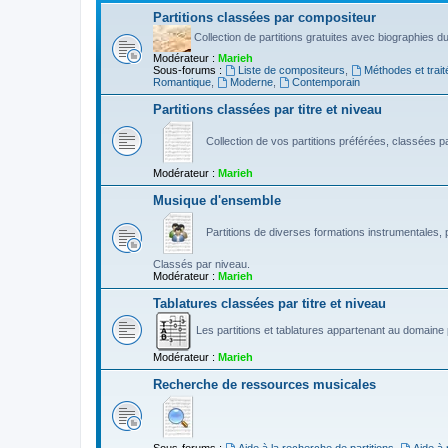
Partitions classées par compositeur
Collection de partitions gratuites avec biographies 
Modérateur :
Marieh
Sous-forums :
Liste de compositeurs
,
Méthodes et trait
Romantique
,
Moderne
,
Contemporain
Partitions classées par titre et niveau
Collection de vos partitions préférées, classées par
Modérateur :
Marieh
Musique d'ensemble
Partitions de diverses formations instrumentales, p
Classés par niveau.
Modérateur :
Marieh
Tablatures classées par titre et niveau
Les partitions et tablatures appartenant au domaine p
Modérateur :
Marieh
Recherche de ressources musicales
Sous-forums :
Aide à la recherche de partitions
,
Aide à