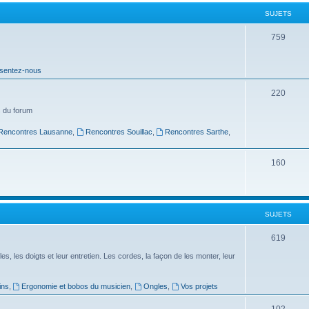
t
SUJETS
s
S
759
u
sentez-nous
j
e
S
220
t
u
 du forum
s
j
Rencontres Lausanne
,
Rencontres Souillac
,
Rencontres Sarthe
,
e
S
160
t
u
s
j
SUJETS
e
t
S
619
s
u
es, les doigts et leur entretien. Les cordes, la façon de les monter, leur
j
ins
,
Ergonomie et bobos du musicien
,
Ongles
,
Vos projets
e
S
102
t