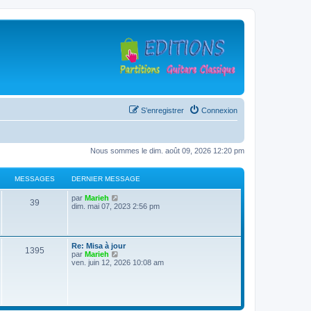
S’enregistrer
Connexion
Nous sommes le dim. août 09, 2026 12:20 pm
MESSAGES
DERNIER MESSAGE
D
V
par
Marieh
M
39
e
o
dim. mai 07, 2023 2:56 pm
r
i
e
n
r
i
l
s
e
e
D
Re: Misa à jour
r
d
M
1395
e
V
par
Marieh
s
m
e
r
o
ven. juin 12, 2026 10:08 am
e
r
e
n
i
s
n
a
i
r
s
i
s
e
l
a
e
g
r
e
g
r
s
m
d
e
m
e