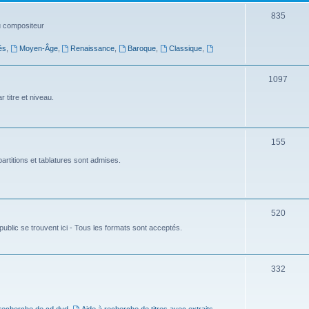
t
S
835
du compositeur
s
u
és
,
Moyen-Âge
,
Renaissance
,
Baroque
,
Classique
,
j
e
S
1097
t
u
 titre et niveau.
s
j
e
S
155
t
u
artitions et tablatures sont admises.
s
j
e
S
520
t
ublic se trouvent ici - Tous les formats sont acceptés.
u
s
j
e
S
332
t
u
s
j
 recherche de cd dvd
,
Aide à recherche de titres avec extraits