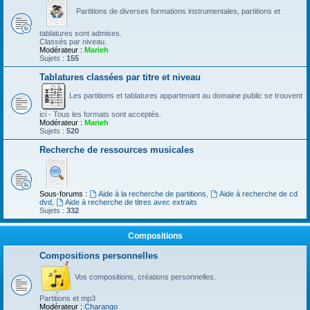
Partitions de diverses formations instrumentales, partitions et
tablatures sont admises.
Classés par niveau.
Modérateur :
Marieh
Sujets :
155
Tablatures classées par titre et niveau
Les partitions et tablatures appartenant au domaine public se trouvent
ici - Tous les formats sont acceptés.
Modérateur :
Marieh
Sujets :
520
Recherche de ressources musicales
Sous-forums :
Aide à la recherche de partitions
,
Aide à recherche de cd
dvd
,
Aide à recherche de titres avec extraits
Sujets :
332
Compositions
Compositions personnelles
Vos compositions, créations personnelles.
Partitions et mp3
Modérateur :
Charango