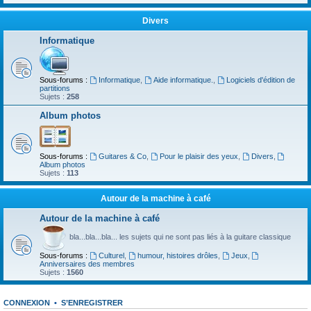
Divers
Informatique
Sous-forums :
Informatique
,
Aide informatique.
,
Logiciels d'édition de
partitions
Sujets :
258
Album photos
Sous-forums :
Guitares & Co
,
Pour le plaisir des yeux
,
Divers
,
Album photos
Sujets :
113
Autour de la machine à café
Autour de la machine à café
bla...bla...bla... les sujets qui ne sont pas liés à la guitare classique
Sous-forums :
Culturel
,
humour, histoires drôles
,
Jeux
,
Anniversaires des membres
Sujets :
1560
CONNEXION
•
S’ENREGISTRER