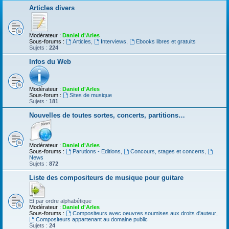
Articles divers
Modérateur :
Daniel d'Arles
Sous-forums :
Articles
,
Interviews
,
Ebooks libres et gratuits
Sujets :
224
Infos du Web
Modérateur :
Daniel d'Arles
Sous-forum :
Sites de musique
Sujets :
181
Nouvelles de toutes sortes, concerts, partitions…
Modérateur :
Daniel d'Arles
Sous-forums :
Parutions - Editions
,
Concours, stages et concerts
,
News
Sujets :
872
Liste des compositeurs de musique pour guitare
Et par ordre alphabétique
Modérateur :
Daniel d'Arles
Sous-forums :
Compositeurs avec oeuvres soumises aux droits d'auteur
,
Compositeurs appartenant au domaine public
Sujets :
24