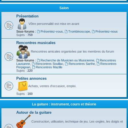
Salon
Présentation
Vôtre personnalité est mise en avant
Sous-forums :
Présentez-vous
,
Trombinoscope
,
Présentez-nous
Sujets :
759
Rencontres musicales
Rencontres amicales organisées par les membres du forum
Sous-forums :
Recherche de Musicien ou Musicienne
,
Rencontres
Lausanne
,
Rencontres Souillac
,
Rencontres Sarthe
,
Rencontres
Perpignan
,
Rencontres Mazille
Sujets :
220
Petites annonces
Achats, ventes d'occasion, emploi.
Sujets :
160
La guitare : instrument, cours et théorie
Autour de la guitare
Construction, utilisation, technique de jeu. Les ongles, les doigts et