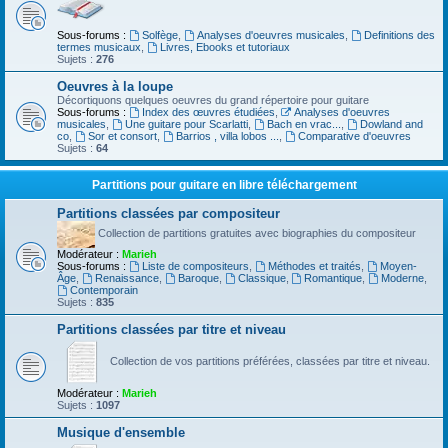
Sous-forums :
Solfège
,
Analyses d'oeuvres musicales
,
Definitions des
termes musicaux
,
Livres, Ebooks et tutoriaux
Sujets :
276
Oeuvres à la loupe
Décortiquons quelques oeuvres du grand répertoire pour guitare
Sous-forums :
Index des œuvres étudiées
,
Analyses d'oeuvres
musicales
,
Une guitare pour Scarlatti
,
Bach en vrac...
,
Dowland and
co
,
Sor et consort
,
Barrios , villa lobos ...
,
Comparative d'oeuvres
Sujets :
64
Partitions pour guitare en libre téléchargement
Partitions classées par compositeur
Collection de partitions gratuites avec biographies du compositeur
Modérateur :
Marieh
Sous-forums :
Liste de compositeurs
,
Méthodes et traités
,
Moyen-
Âge
,
Renaissance
,
Baroque
,
Classique
,
Romantique
,
Moderne
,
Contemporain
Sujets :
835
Partitions classées par titre et niveau
Collection de vos partitions préférées, classées par titre et niveau.
Modérateur :
Marieh
Sujets :
1097
Musique d'ensemble