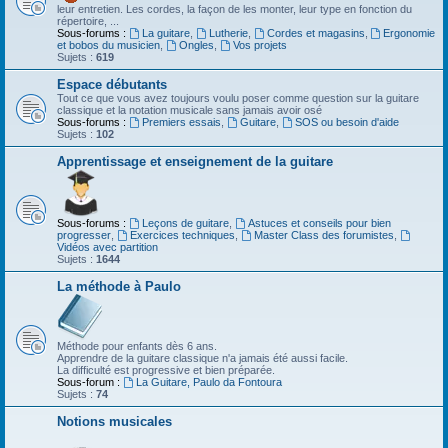
leur entretien. Les cordes, la façon de les monter, leur type en fonction du
répertoire, ...
Sous-forums :
La guitare
,
Lutherie
,
Cordes et magasins
,
Ergonomie
et bobos du musicien
,
Ongles
,
Vos projets
Sujets :
619
Espace débutants
Tout ce que vous avez toujours voulu poser comme question sur la guitare
classique et la notation musicale sans jamais avoir osé
Sous-forums :
Premiers essais
,
Guitare
,
SOS ou besoin d'aide
Sujets :
102
Apprentissage et enseignement de la guitare
Sous-forums :
Leçons de guitare
,
Astuces et conseils pour bien
progresser
,
Exercices techniques
,
Master Class des forumistes
,
Vidéos avec partition
Sujets :
1644
La méthode à Paulo
Méthode pour enfants dès 6 ans.
Apprendre de la guitare classique n'a jamais été aussi facile.
La difficulté est progressive et bien préparée.
Sous-forum :
La Guitare, Paulo da Fontoura
Sujets :
74
Notions musicales