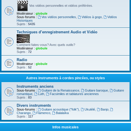
Vos vidéos personnelles et vidéos préférées.
Modérateur :
globule
Sous-forums :
Vos vidéos personnelles
,
Vidéos à gogo
,
Vidéos
Historiques
Sujets :
5435
Techniques d’enregistrement Audio et Vidéo
Comment faites-vous? Avec quels outils?
Modérateur :
globule
Sujets :
72
Radio
Modérateur :
globule
Sujets :
52
Autres instruments à cordes pincées, ou styles
Instruments anciens
Sous-forums :
Guitare de la Renaissance
,
Guitare baroque
,
Guitare
romantique
,
Luth
,
Facsimiles et tablatures anciennes
Sujets :
83
Divers instruments
Sous-forums :
Guitare acoustique ("folk")
,
Ukulélé
,
Banjo
,
Charango
,
Flamenco
,
Balalaïka
Sujets :
117
Infos musicales