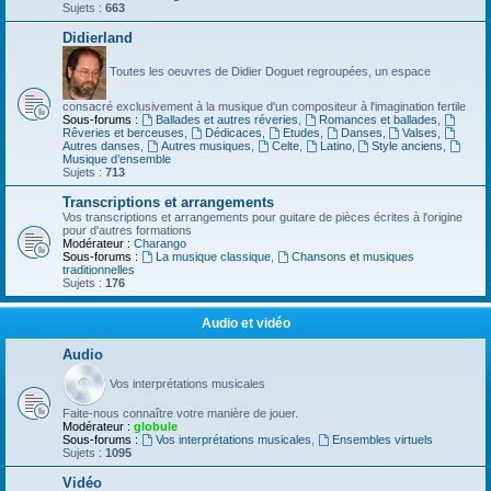
Sujets :
663
Didierland
Toutes les oeuvres de Didier Doguet regroupées, un espace
consacré exclusivement à la musique d'un compositeur à l'imagination fertile
Sous-forums :
Ballades et autres réveries
,
Romances et ballades
,
Rêveries et berceuses
,
Dédicaces
,
Etudes
,
Danses
,
Valses
,
Autres danses
,
Autres musiques
,
Celte
,
Latino
,
Style anciens
,
Musique d’ensemble
Sujets :
713
Transcriptions et arrangements
Vos transcriptions et arrangements pour guitare de pièces écrites à l'origine
pour d'autres formations
Modérateur :
Charango
Sous-forums :
La musique classique
,
Chansons et musiques
traditionnelles
Sujets :
176
Audio et vidéo
Audio
Vos interprétations musicales
Faite-nous connaître votre manière de jouer.
Modérateur :
globule
Sous-forums :
Vos interprétations musicales
,
Ensembles virtuels
Sujets :
1095
Vidéo