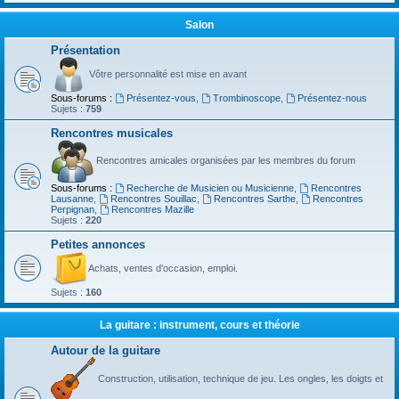
Salon
Présentation
Vôtre personnalité est mise en avant
Sous-forums :
Présentez-vous
,
Trombinoscope
,
Présentez-nous
Sujets :
759
Rencontres musicales
Rencontres amicales organisées par les membres du forum
Sous-forums :
Recherche de Musicien ou Musicienne
,
Rencontres
Lausanne
,
Rencontres Souillac
,
Rencontres Sarthe
,
Rencontres
Perpignan
,
Rencontres Mazille
Sujets :
220
Petites annonces
Achats, ventes d'occasion, emploi.
Sujets :
160
La guitare : instrument, cours et théorie
Autour de la guitare
Construction, utilisation, technique de jeu. Les ongles, les doigts et