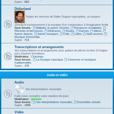
Sujets :
663
Didierland
Toutes les oeuvres de Didier Doguet regroupées, un espace
consacré exclusivement à la musique d'un compositeur à l'imagination fertile
Sous-forums :
Ballades et autres réveries
,
Romances et ballades
,
Rêveries et berceuses
,
Dédicaces
,
Etudes
,
Danses
,
Valses
,
Autres danses
,
Autres musiques
,
Celte
,
Latino
,
Style anciens
,
Musique d’ensemble
Sujets :
713
Transcriptions et arrangements
Vos transcriptions et arrangements pour guitare de pièces écrites à l'origine
pour d'autres formations
Modérateur :
Charango
Sous-forums :
La musique classique
,
Chansons et musiques
traditionnelles
Sujets :
176
Audio et vidéo
Audio
Vos interprétations musicales
Faite-nous connaître votre manière de jouer.
Modérateur :
globule
Sous-forums :
Vos interprétations musicales
,
Ensembles virtuels
Sujets :
1095
Vidéo