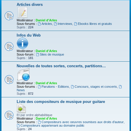
Articles divers
Modérateur :
Daniel d'Arles
Sous-forums :
Articles
,
Interviews
,
Ebooks libres et gratuits
Sujets :
224
Infos du Web
Modérateur :
Daniel d'Arles
Sous-forum :
Sites de musique
Sujets :
181
Nouvelles de toutes sortes, concerts, partitions…
Modérateur :
Daniel d'Arles
Sous-forums :
Parutions - Editions
,
Concours, stages et concerts
,
News
Sujets :
872
Liste des compositeurs de musique pour guitare
Et par ordre alphabétique
Modérateur :
Daniel d'Arles
Sous-forums :
Compositeurs avec oeuvres soumises aux droits d'auteur
,
Compositeurs appartenant au domaine public
Sujets :
24