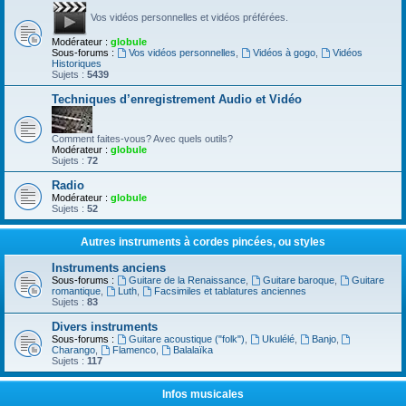
Vos vidéos personnelles et vidéos préférées.
Modérateur :
globule
Sous-forums :
Vos vidéos personnelles
,
Vidéos à gogo
,
Vidéos
Historiques
Sujets :
5439
Techniques d’enregistrement Audio et Vidéo
Comment faites-vous? Avec quels outils?
Modérateur :
globule
Sujets :
72
Radio
Modérateur :
globule
Sujets :
52
Autres instruments à cordes pincées, ou styles
Instruments anciens
Sous-forums :
Guitare de la Renaissance
,
Guitare baroque
,
Guitare
romantique
,
Luth
,
Facsimiles et tablatures anciennes
Sujets :
83
Divers instruments
Sous-forums :
Guitare acoustique ("folk")
,
Ukulélé
,
Banjo
,
Charango
,
Flamenco
,
Balalaïka
Sujets :
117
Infos musicales