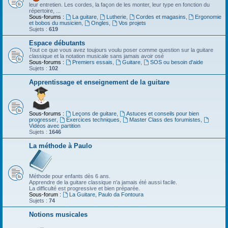
leur entretien. Les cordes, la façon de les monter, leur type en fonction du
répertoire, ...
Sous-forums :
La guitare
,
Lutherie
,
Cordes et magasins
,
Ergonomie
et bobos du musicien
,
Ongles
,
Vos projets
Sujets :
619
Espace débutants
Tout ce que vous avez toujours voulu poser comme question sur la guitare
classique et la notation musicale sans jamais avoir osé
Sous-forums :
Premiers essais
,
Guitare
,
SOS ou besoin d'aide
Sujets :
102
Apprentissage et enseignement de la guitare
Sous-forums :
Leçons de guitare
,
Astuces et conseils pour bien
progresser
,
Exercices techniques
,
Master Class des forumistes
,
Vidéos avec partition
Sujets :
1646
La méthode à Paulo
Méthode pour enfants dès 6 ans.
Apprendre de la guitare classique n'a jamais été aussi facile.
La difficulté est progressive et bien préparée.
Sous-forum :
La Guitare, Paulo da Fontoura
Sujets :
74
Notions musicales