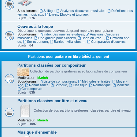
Sous-forums :
Solfège
,
Analyses d'oeuvres musicales
,
Definitions des
termes musicaux
,
Livres, Ebooks et tutoriaux
Sujets :
276
Oeuvres à la loupe
Décortiquons quelques oeuvres du grand répertoire pour guitare
Sous-forums :
Index des œuvres étudiées
,
Analyses d'oeuvres
musicales
,
Une guitare pour Scarlatti
,
Bach en vrac...
,
Dowland and
co
,
Sor et consort
,
Barrios , villa lobos ...
,
Comparative d'oeuvres
Sujets :
64
Partitions pour guitare en libre téléchargement
Partitions classées par compositeur
Collection de partitions gratuites avec biographies du compositeur
Modérateur :
Marieh
Sous-forums :
Liste de compositeurs
,
Méthodes et traités
,
Moyen-
Âge
,
Renaissance
,
Baroque
,
Classique
,
Romantique
,
Moderne
,
Contemporain
Sujets :
835
Partitions classées par titre et niveau
Collection de vos partitions préférées, classées par titre et niveau.
Modérateur :
Marieh
Sujets :
1097
Musique d'ensemble