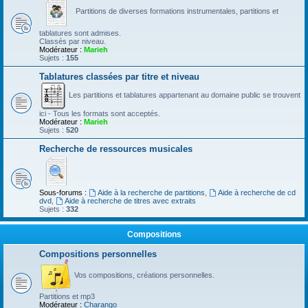
Partitions de diverses formations instrumentales, partitions et
tablatures sont admises.
Classés par niveau.
Modérateur :
Marieh
Sujets :
155
Tablatures classées par titre et niveau
Les partitions et tablatures appartenant au domaine public se trouvent
ici - Tous les formats sont acceptés.
Modérateur :
Marieh
Sujets :
520
Recherche de ressources musicales
Sous-forums :
Aide à la recherche de partitions
,
Aide à recherche de cd
dvd
,
Aide à recherche de titres avec extraits
Sujets :
332
Compositions
Compositions personnelles
Vos compositions, créations personnelles.
Partitions et mp3
Modérateur :
Charango