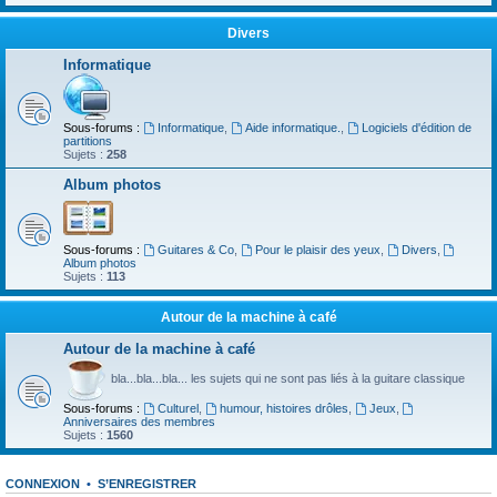
Divers
Informatique
Sous-forums :
Informatique
,
Aide informatique.
,
Logiciels d'édition de
partitions
Sujets :
258
Album photos
Sous-forums :
Guitares & Co
,
Pour le plaisir des yeux
,
Divers
,
Album photos
Sujets :
113
Autour de la machine à café
Autour de la machine à café
bla...bla...bla... les sujets qui ne sont pas liés à la guitare classique
Sous-forums :
Culturel
,
humour, histoires drôles
,
Jeux
,
Anniversaires des membres
Sujets :
1560
CONNEXION
•
S’ENREGISTRER