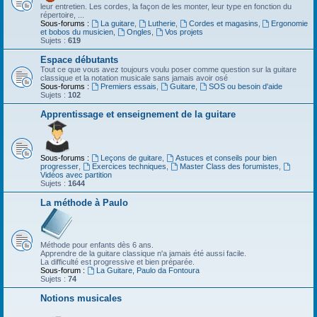
leur entretien. Les cordes, la façon de les monter, leur type en fonction du
répertoire, ...
Sous-forums :
La guitare
,
Lutherie
,
Cordes et magasins
,
Ergonomie
et bobos du musicien
,
Ongles
,
Vos projets
Sujets :
619
Espace débutants
Tout ce que vous avez toujours voulu poser comme question sur la guitare
classique et la notation musicale sans jamais avoir osé
Sous-forums :
Premiers essais
,
Guitare
,
SOS ou besoin d'aide
Sujets :
102
Apprentissage et enseignement de la guitare
Sous-forums :
Leçons de guitare
,
Astuces et conseils pour bien
progresser
,
Exercices techniques
,
Master Class des forumistes
,
Vidéos avec partition
Sujets :
1644
La méthode à Paulo
Méthode pour enfants dès 6 ans.
Apprendre de la guitare classique n'a jamais été aussi facile.
La difficulté est progressive et bien préparée.
Sous-forum :
La Guitare, Paulo da Fontoura
Sujets :
74
Notions musicales