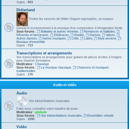
Sujets :
663
Didierland
Toutes les oeuvres de Didier Doguet regroupées, un espace
consacré exclusivement à la musique d'un compositeur à l'imagination fertile
Sous-forums :
Ballades et autres réveries
,
Romances et ballades
,
Rêveries et berceuses
,
Dédicaces
,
Etudes
,
Danses
,
Valses
,
Autres danses
,
Autres musiques
,
Celte
,
Latino
,
Style anciens
,
Musique d’ensemble
Sujets :
713
Transcriptions et arrangements
Vos transcriptions et arrangements pour guitare de pièces écrites à l'origine
pour d'autres formations
Modérateur :
Charango
Sous-forums :
La musique classique
,
Chansons et musiques
traditionnelles
Sujets :
176
Audio et vidéo
Audio
Vos interprétations musicales
Faite-nous connaître votre manière de jouer.
Modérateur :
globule
Sous-forums :
Vos interprétations musicales
,
Ensembles virtuels
Sujets :
1095
Vidéo