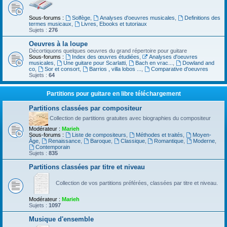
Sous-forums :
Solfège
,
Analyses d'oeuvres musicales
,
Definitions des
termes musicaux
,
Livres, Ebooks et tutoriaux
Sujets :
276
Oeuvres à la loupe
Décortiquons quelques oeuvres du grand répertoire pour guitare
Sous-forums :
Index des œuvres étudiées
,
Analyses d'oeuvres
musicales
,
Une guitare pour Scarlatti
,
Bach en vrac...
,
Dowland and
co
,
Sor et consort
,
Barrios , villa lobos ...
,
Comparative d'oeuvres
Sujets :
64
Partitions pour guitare en libre téléchargement
Partitions classées par compositeur
Collection de partitions gratuites avec biographies du compositeur
Modérateur :
Marieh
Sous-forums :
Liste de compositeurs
,
Méthodes et traités
,
Moyen-
Âge
,
Renaissance
,
Baroque
,
Classique
,
Romantique
,
Moderne
,
Contemporain
Sujets :
835
Partitions classées par titre et niveau
Collection de vos partitions préférées, classées par titre et niveau.
Modérateur :
Marieh
Sujets :
1097
Musique d'ensemble