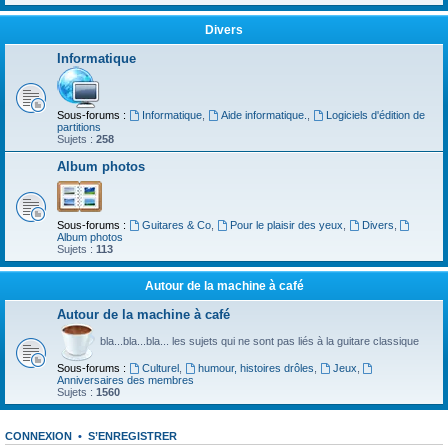
Divers
Informatique
Sous-forums :
Informatique
,
Aide informatique.
,
Logiciels d'édition de
partitions
Sujets :
258
Album photos
Sous-forums :
Guitares & Co
,
Pour le plaisir des yeux
,
Divers
,
Album photos
Sujets :
113
Autour de la machine à café
Autour de la machine à café
bla...bla...bla... les sujets qui ne sont pas liés à la guitare classique
Sous-forums :
Culturel
,
humour, histoires drôles
,
Jeux
,
Anniversaires des membres
Sujets :
1560
CONNEXION
•
S’ENREGISTRER