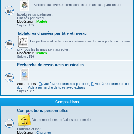
Partitions de diverses formations instrumentales, partitions et
tablatures sont admises.
Classés par niveau.
Modérateur :
Marieh
Sujets :
155
Tablatures classées par titre et niveau
Les partitions et tablatures appartenant au domaine public se trouvent
ici - Tous les formats sont acceptés.
Modérateur :
Marieh
Sujets :
520
Recherche de ressources musicales
Sous-forums :
Aide à la recherche de partitions
,
Aide à recherche de cd
dvd
,
Aide à recherche de titres avec extraits
Sujets :
332
Compositions
Compositions personnelles
Vos compositions, créations personnelles.
Partitions et mp3
Modérateur :
Charango