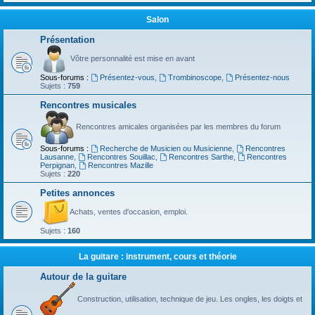
Salon
Présentation
Vôtre personnalité est mise en avant
Sous-forums :
Présentez-vous
,
Trombinoscope
,
Présentez-nous
Sujets :
759
Rencontres musicales
Rencontres amicales organisées par les membres du forum
Sous-forums :
Recherche de Musicien ou Musicienne
,
Rencontres
Lausanne
,
Rencontres Souillac
,
Rencontres Sarthe
,
Rencontres
Perpignan
,
Rencontres Mazille
Sujets :
220
Petites annonces
Achats, ventes d'occasion, emploi.
Sujets :
160
La guitare : instrument, cours et théorie
Autour de la guitare
Construction, utilisation, technique de jeu. Les ongles, les doigts et