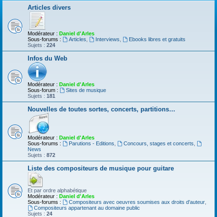
Articles divers
Modérateur :
Daniel d'Arles
Sous-forums :
Articles
,
Interviews
,
Ebooks libres et gratuits
Sujets :
224
Infos du Web
Modérateur :
Daniel d'Arles
Sous-forum :
Sites de musique
Sujets :
181
Nouvelles de toutes sortes, concerts, partitions…
Modérateur :
Daniel d'Arles
Sous-forums :
Parutions - Editions
,
Concours, stages et concerts
,
News
Sujets :
872
Liste des compositeurs de musique pour guitare
Et par ordre alphabétique
Modérateur :
Daniel d'Arles
Sous-forums :
Compositeurs avec oeuvres soumises aux droits d'auteur
,
Compositeurs appartenant au domaine public
Sujets :
24