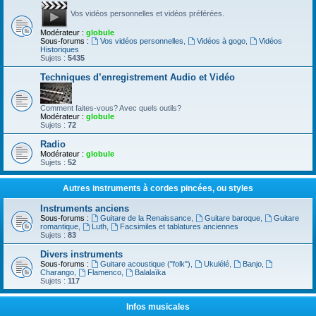
Vos vidéos personnelles et vidéos préférées.
Modérateur :
globule
Sous-forums :
Vos vidéos personnelles
,
Vidéos à gogo
,
Vidéos
Historiques
Sujets :
5435
Techniques d’enregistrement Audio et Vidéo
Comment faites-vous? Avec quels outils?
Modérateur :
globule
Sujets :
72
Radio
Modérateur :
globule
Sujets :
52
Autres instruments à cordes pincées, ou styles
Instruments anciens
Sous-forums :
Guitare de la Renaissance
,
Guitare baroque
,
Guitare
romantique
,
Luth
,
Facsimiles et tablatures anciennes
Sujets :
83
Divers instruments
Sous-forums :
Guitare acoustique ("folk")
,
Ukulélé
,
Banjo
,
Charango
,
Flamenco
,
Balalaïka
Sujets :
117
Infos musicales