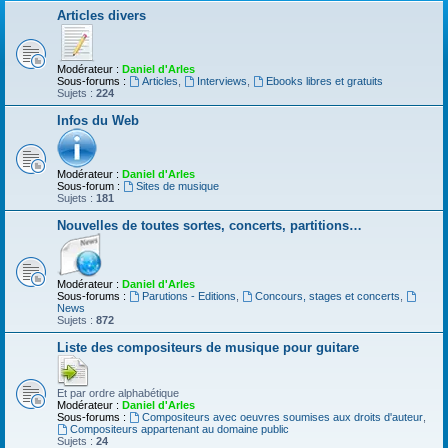
Articles divers
Modérateur :
Daniel d'Arles
Sous-forums :
Articles
,
Interviews
,
Ebooks libres et gratuits
Sujets :
224
Infos du Web
Modérateur :
Daniel d'Arles
Sous-forum :
Sites de musique
Sujets :
181
Nouvelles de toutes sortes, concerts, partitions…
Modérateur :
Daniel d'Arles
Sous-forums :
Parutions - Editions
,
Concours, stages et concerts
,
News
Sujets :
872
Liste des compositeurs de musique pour guitare
Et par ordre alphabétique
Modérateur :
Daniel d'Arles
Sous-forums :
Compositeurs avec oeuvres soumises aux droits d'auteur
,
Compositeurs appartenant au domaine public
Sujets :
24