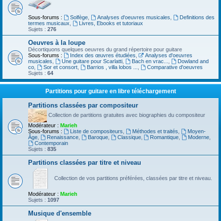
Sous-forums :
Solfège
,
Analyses d'oeuvres musicales
,
Definitions des
termes musicaux
,
Livres, Ebooks et tutoriaux
Sujets :
276
Oeuvres à la loupe
Décortiquons quelques oeuvres du grand répertoire pour guitare
Sous-forums :
Index des œuvres étudiées
,
Analyses d'oeuvres
musicales
,
Une guitare pour Scarlatti
,
Bach en vrac...
,
Dowland and
co
,
Sor et consort
,
Barrios , villa lobos ...
,
Comparative d'oeuvres
Sujets :
64
Partitions pour guitare en libre téléchargement
Partitions classées par compositeur
Collection de partitions gratuites avec biographies du compositeur
Modérateur :
Marieh
Sous-forums :
Liste de compositeurs
,
Méthodes et traités
,
Moyen-
Âge
,
Renaissance
,
Baroque
,
Classique
,
Romantique
,
Moderne
,
Contemporain
Sujets :
835
Partitions classées par titre et niveau
Collection de vos partitions préférées, classées par titre et niveau.
Modérateur :
Marieh
Sujets :
1097
Musique d'ensemble