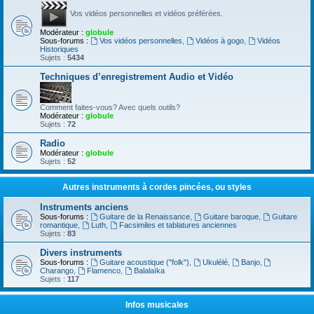
Vos vidéos personnelles et vidéos préférées.
Modérateur :
globule
Sous-forums :
Vos vidéos personnelles
,
Vidéos à gogo
,
Vidéos
Historiques
Sujets :
5434
Techniques d’enregistrement Audio et Vidéo
Comment faites-vous? Avec quels outils?
Modérateur :
globule
Sujets :
72
Radio
Modérateur :
globule
Sujets :
52
Autres instruments à cordes pincées, ou styles
Instruments anciens
Sous-forums :
Guitare de la Renaissance
,
Guitare baroque
,
Guitare
romantique
,
Luth
,
Facsimiles et tablatures anciennes
Sujets :
83
Divers instruments
Sous-forums :
Guitare acoustique ("folk")
,
Ukulélé
,
Banjo
,
Charango
,
Flamenco
,
Balalaïka
Sujets :
117
Infos musicales