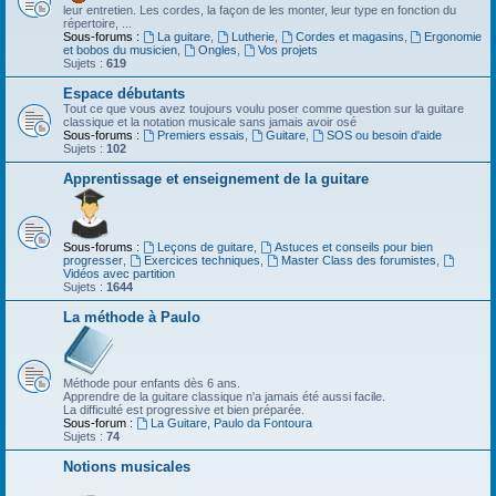
leur entretien. Les cordes, la façon de les monter, leur type en fonction du
répertoire, ...
Sous-forums :
La guitare
,
Lutherie
,
Cordes et magasins
,
Ergonomie
et bobos du musicien
,
Ongles
,
Vos projets
Sujets :
619
Espace débutants
Tout ce que vous avez toujours voulu poser comme question sur la guitare
classique et la notation musicale sans jamais avoir osé
Sous-forums :
Premiers essais
,
Guitare
,
SOS ou besoin d'aide
Sujets :
102
Apprentissage et enseignement de la guitare
Sous-forums :
Leçons de guitare
,
Astuces et conseils pour bien
progresser
,
Exercices techniques
,
Master Class des forumistes
,
Vidéos avec partition
Sujets :
1644
La méthode à Paulo
Méthode pour enfants dès 6 ans.
Apprendre de la guitare classique n'a jamais été aussi facile.
La difficulté est progressive et bien préparée.
Sous-forum :
La Guitare, Paulo da Fontoura
Sujets :
74
Notions musicales