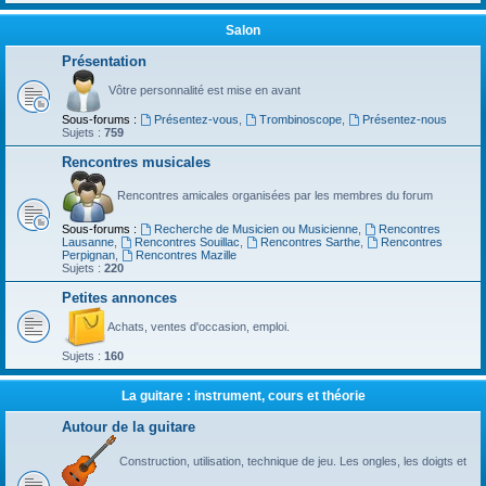
Salon
Présentation
Vôtre personnalité est mise en avant
Sous-forums :
Présentez-vous
,
Trombinoscope
,
Présentez-nous
Sujets :
759
Rencontres musicales
Rencontres amicales organisées par les membres du forum
Sous-forums :
Recherche de Musicien ou Musicienne
,
Rencontres
Lausanne
,
Rencontres Souillac
,
Rencontres Sarthe
,
Rencontres
Perpignan
,
Rencontres Mazille
Sujets :
220
Petites annonces
Achats, ventes d'occasion, emploi.
Sujets :
160
La guitare : instrument, cours et théorie
Autour de la guitare
Construction, utilisation, technique de jeu. Les ongles, les doigts et