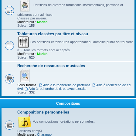
Partitions de diverses formations instrumentales, partitions et
tablatures sont admises.
Classés par niveau.
Modérateur :
Marieh
Sujets :
155
Tablatures classées par titre et niveau
Les partitions et tablatures appartenant au domaine public se trouvent
ici - Tous les formats sont acceptés.
Modérateur :
Marieh
Sujets :
520
Recherche de ressources musicales
Sous-forums :
Aide à la recherche de partitions
,
Aide à recherche de cd
dvd
,
Aide à recherche de titres avec extraits
Sujets :
332
Compositions
Compositions personnelles
Vos compositions, créations personnelles.
Partitions et mp3
Modérateur :
Charango