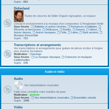
Sujets :
663
Didierland
Toutes les oeuvres de Didier Doguet regroupées, un espace
consacré exclusivement à la musique d'un compositeur à l'imagination fertile
Sous-forums :
Ballades et autres réveries
,
Romances et ballades
,
Rêveries et berceuses
,
Dédicaces
,
Etudes
,
Danses
,
Valses
,
Autres danses
,
Autres musiques
,
Celte
,
Latino
,
Style anciens
,
Musique d’ensemble
Sujets :
713
Transcriptions et arrangements
Vos transcriptions et arrangements pour guitare de pièces écrites à l'origine
pour d'autres formations
Modérateur :
Charango
Sous-forums :
La musique classique
,
Chansons et musiques
traditionnelles
Sujets :
176
Audio et vidéo
Audio
Vos interprétations musicales
Faite-nous connaître votre manière de jouer.
Modérateur :
globule
Sous-forums :
Vos interprétations musicales
,
Ensembles virtuels
Sujets :
1095
Vidéo