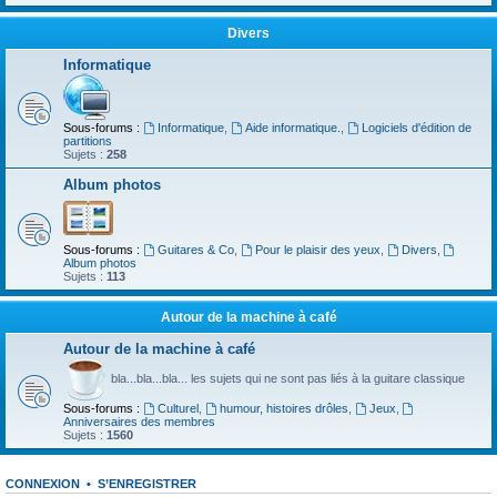
Divers
Informatique
Sous-forums :
Informatique
,
Aide informatique.
,
Logiciels d'édition de
partitions
Sujets :
258
Album photos
Sous-forums :
Guitares & Co
,
Pour le plaisir des yeux
,
Divers
,
Album photos
Sujets :
113
Autour de la machine à café
Autour de la machine à café
bla...bla...bla... les sujets qui ne sont pas liés à la guitare classique
Sous-forums :
Culturel
,
humour, histoires drôles
,
Jeux
,
Anniversaires des membres
Sujets :
1560
CONNEXION
•
S’ENREGISTRER