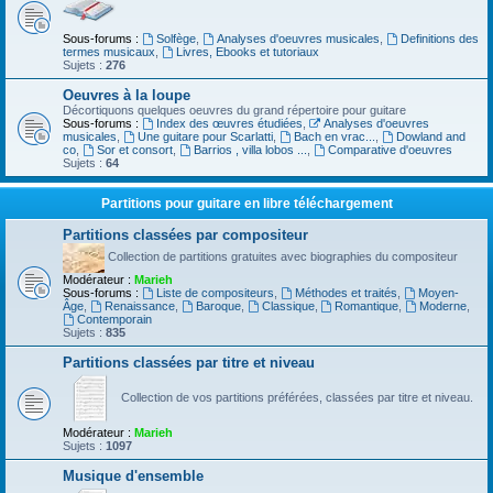
Sous-forums :
Solfège
,
Analyses d'oeuvres musicales
,
Definitions des
termes musicaux
,
Livres, Ebooks et tutoriaux
Sujets :
276
Oeuvres à la loupe
Décortiquons quelques oeuvres du grand répertoire pour guitare
Sous-forums :
Index des œuvres étudiées
,
Analyses d'oeuvres
musicales
,
Une guitare pour Scarlatti
,
Bach en vrac...
,
Dowland and
co
,
Sor et consort
,
Barrios , villa lobos ...
,
Comparative d'oeuvres
Sujets :
64
Partitions pour guitare en libre téléchargement
Partitions classées par compositeur
Collection de partitions gratuites avec biographies du compositeur
Modérateur :
Marieh
Sous-forums :
Liste de compositeurs
,
Méthodes et traités
,
Moyen-
Âge
,
Renaissance
,
Baroque
,
Classique
,
Romantique
,
Moderne
,
Contemporain
Sujets :
835
Partitions classées par titre et niveau
Collection de vos partitions préférées, classées par titre et niveau.
Modérateur :
Marieh
Sujets :
1097
Musique d'ensemble