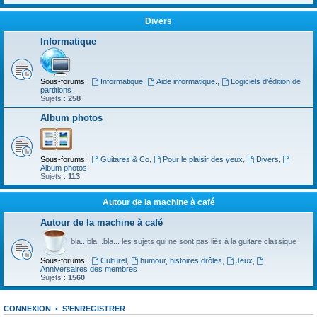
Divers
Informatique
Sous-forums :
Informatique
,
Aide informatique.
,
Logiciels d'édition de
partitions
Sujets :
258
Album photos
Sous-forums :
Guitares & Co
,
Pour le plaisir des yeux
,
Divers
,
Album photos
Sujets :
113
Autour de la machine à café
Autour de la machine à café
bla...bla...bla... les sujets qui ne sont pas liés à la guitare classique
Sous-forums :
Culturel
,
humour, histoires drôles
,
Jeux
,
Anniversaires des membres
Sujets :
1560
CONNEXION
•
S’ENREGISTRER