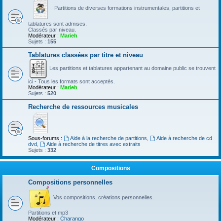
Partitions de diverses formations instrumentales, partitions et
tablatures sont admises.
Classés par niveau.
Modérateur :
Marieh
Sujets :
155
Tablatures classées par titre et niveau
Les partitions et tablatures appartenant au domaine public se trouvent
ici - Tous les formats sont acceptés.
Modérateur :
Marieh
Sujets :
520
Recherche de ressources musicales
Sous-forums :
Aide à la recherche de partitions
,
Aide à recherche de cd
dvd
,
Aide à recherche de titres avec extraits
Sujets :
332
Compositions
Compositions personnelles
Vos compositions, créations personnelles.
Partitions et mp3
Modérateur :
Charango