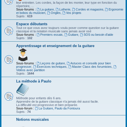
leur entretien. Les cordes, la façon de les monter, leur type en fonction du
répertoire, ...
Sous-forums :
La guitare
,
Lutherie
,
Cordes et magasins
,
Ergonomie
et bobos du musicien
,
Ongles
,
Vos projets
Sujets :
619
Espace débutants
Tout ce que vous avez toujours voulu poser comme question sur la guitare
classique et la notation musicale sans jamais avoir osé
Sous-forums :
Premiers essais
,
Guitare
,
SOS ou besoin d'aide
Sujets :
102
Apprentissage et enseignement de la guitare
Sous-forums :
Leçons de guitare
,
Astuces et conseils pour bien
progresser
,
Exercices techniques
,
Master Class des forumistes
,
Vidéos avec partition
Sujets :
1644
La méthode à Paulo
Méthode pour enfants dès 6 ans.
Apprendre de la guitare classique n'a jamais été aussi facile.
La difficulté est progressive et bien préparée.
Sous-forum :
La Guitare, Paulo da Fontoura
Sujets :
74
Notions musicales