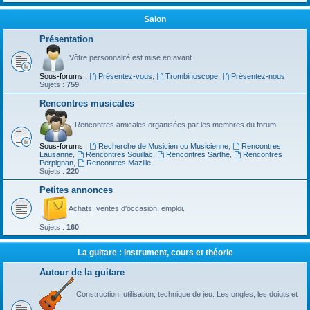
Salon
Présentation
Vôtre personnalité est mise en avant
Sous-forums :
Présentez-vous
,
Trombinoscope
,
Présentez-nous
Sujets :
759
Rencontres musicales
Rencontres amicales organisées par les membres du forum
Sous-forums :
Recherche de Musicien ou Musicienne
,
Rencontres
Lausanne
,
Rencontres Souillac
,
Rencontres Sarthe
,
Rencontres
Perpignan
,
Rencontres Mazille
Sujets :
220
Petites annonces
Achats, ventes d'occasion, emploi.
Sujets :
160
La guitare : instrument, cours et théorie
Autour de la guitare
Construction, utilisation, technique de jeu. Les ongles, les doigts et