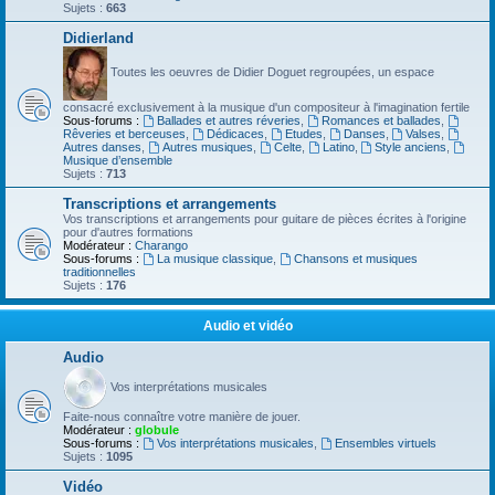
Sujets :
663
Didierland
Toutes les oeuvres de Didier Doguet regroupées, un espace
consacré exclusivement à la musique d'un compositeur à l'imagination fertile
Sous-forums :
Ballades et autres réveries
,
Romances et ballades
,
Rêveries et berceuses
,
Dédicaces
,
Etudes
,
Danses
,
Valses
,
Autres danses
,
Autres musiques
,
Celte
,
Latino
,
Style anciens
,
Musique d’ensemble
Sujets :
713
Transcriptions et arrangements
Vos transcriptions et arrangements pour guitare de pièces écrites à l'origine
pour d'autres formations
Modérateur :
Charango
Sous-forums :
La musique classique
,
Chansons et musiques
traditionnelles
Sujets :
176
Audio et vidéo
Audio
Vos interprétations musicales
Faite-nous connaître votre manière de jouer.
Modérateur :
globule
Sous-forums :
Vos interprétations musicales
,
Ensembles virtuels
Sujets :
1095
Vidéo