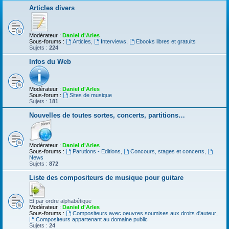
Articles divers
Modérateur :
Daniel d'Arles
Sous-forums :
Articles
,
Interviews
,
Ebooks libres et gratuits
Sujets :
224
Infos du Web
Modérateur :
Daniel d'Arles
Sous-forum :
Sites de musique
Sujets :
181
Nouvelles de toutes sortes, concerts, partitions…
Modérateur :
Daniel d'Arles
Sous-forums :
Parutions - Editions
,
Concours, stages et concerts
,
News
Sujets :
872
Liste des compositeurs de musique pour guitare
Et par ordre alphabétique
Modérateur :
Daniel d'Arles
Sous-forums :
Compositeurs avec oeuvres soumises aux droits d'auteur
,
Compositeurs appartenant au domaine public
Sujets :
24