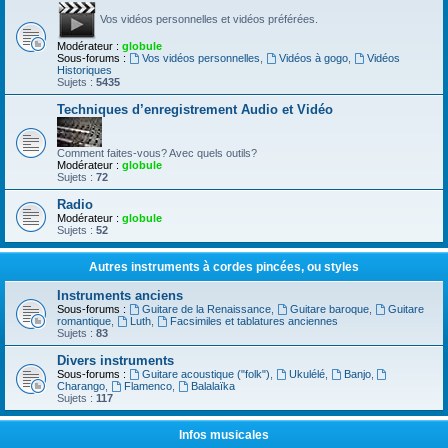
Vos vidéos personnelles et vidéos préférées.
Modérateur :
globule
Sous-forums :
Vos vidéos personnelles
,
Vidéos à gogo
,
Vidéos
Historiques
Sujets :
5435
Techniques d’enregistrement Audio et Vidéo
Comment faites-vous? Avec quels outils?
Modérateur :
globule
Sujets :
72
Radio
Modérateur :
globule
Sujets :
52
Autres instruments à cordes pincées, ou styles
Instruments anciens
Sous-forums :
Guitare de la Renaissance
,
Guitare baroque
,
Guitare
romantique
,
Luth
,
Facsimiles et tablatures anciennes
Sujets :
83
Divers instruments
Sous-forums :
Guitare acoustique ("folk")
,
Ukulélé
,
Banjo
,
Charango
,
Flamenco
,
Balalaïka
Sujets :
117
Infos musicales