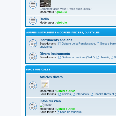
Comment faites-vous? Avec quels outils?
Modérateur :
globule
Radio
Modérateur :
globule
AUTRES INSTRUMENTS À CORDES PINCÉES, OU STYLES
Instruments anciens
Sous-forums :
Guitare de la Renaissance
,
Guitare bar
anciennes
Divers instruments
Sous-forums :
Guitare acoustique ("folk")
,
Ukulélé
,
B
INFOS MUSICALES
Articles divers
Modérateur :
Daniel d'Arles
Sous-forums :
Articles
,
Interviews
,
Ebooks libres et g
Infos du Web
Modérateur :
Daniel d'Arles
Sous-forum :
Sites de musique