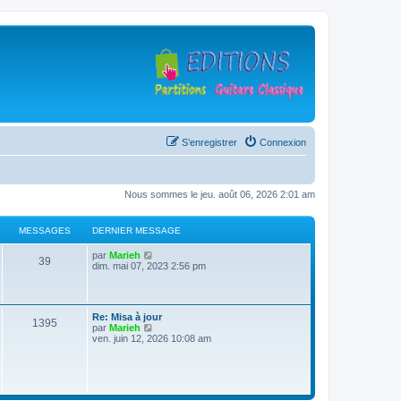
S’enregistrer
Connexion
Nous sommes le jeu. août 06, 2026 2:01 am
MESSAGES
DERNIER MESSAGE
D
V
par
Marieh
M
39
e
o
dim. mai 07, 2023 2:56 pm
r
i
e
n
r
i
l
s
e
e
D
Re: Misa à jour
r
d
M
1395
e
V
par
Marieh
s
m
e
r
o
ven. juin 12, 2026 10:08 am
e
r
e
n
i
s
n
a
i
r
s
i
s
e
l
a
e
g
r
e
g
r
s
m
d
e
m
e