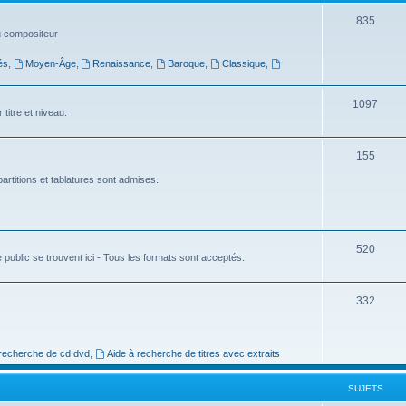
t
S
835
du compositeur
s
u
és
,
Moyen-Âge
,
Renaissance
,
Baroque
,
Classique
,
j
e
S
1097
titre et niveau.
t
u
s
j
S
155
e
u
artitions et tablatures sont admises.
t
j
s
e
S
520
t
 public se trouvent ici - Tous les formats sont acceptés.
u
s
j
S
332
e
u
t
j
 recherche de cd dvd
,
Aide à recherche de titres avec extraits
s
e
SUJETS
t