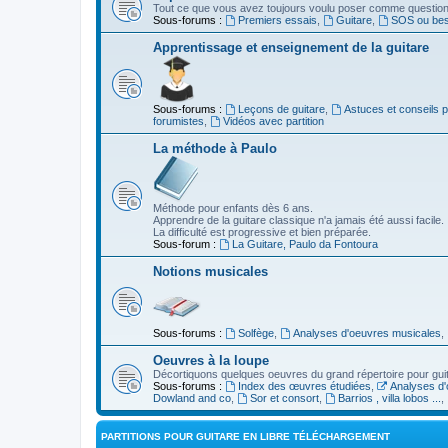
Tout ce que vous avez toujours voulu poser comme question s
Sous-forums :
Premiers essais
,
Guitare
,
SOS ou beso
Apprentissage et enseignement de la guitare
Sous-forums :
Leçons de guitare
,
Astuces et conseils 
forumistes
,
Vidéos avec partition
La méthode à Paulo
Méthode pour enfants dès 6 ans.
Apprendre de la guitare classique n'a jamais été aussi facile.
La difficulté est progressive et bien préparée.
Sous-forum :
La Guitare, Paulo da Fontoura
Notions musicales
Sous-forums :
Solfège
,
Analyses d'oeuvres musicales
,
Oeuvres à la loupe
Décortiquons quelques oeuvres du grand répertoire pour gui
Sous-forums :
Index des œuvres étudiées
,
Analyses d'
Dowland and co
,
Sor et consort
,
Barrios , villa lobos ...
,
PARTITIONS POUR GUITARE EN LIBRE TÉLÉCHARGEMENT