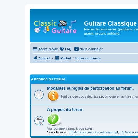
Guitare Classique
Forum de ressources (partitions, mu
gratuit, et sans publicité.
Accès rapide
FAQ
Nous contacter
Accueil
Portail
Index du forum
A PROPOS DU FORUM
Modalités et règles de participation au forum.
Tout ce que vous devriez savoir concernant les moda
A propos du forum
Vos commentaires à son sujet
Sous-forums :
Message au staff administratif
,
Boite à i