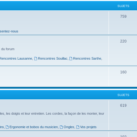
t
SUJETS
s
S
759
u
sentez-nous
j
e
S
220
t
u
 du forum
s
j
Rencontres Lausanne
,
Rencontres Souillac
,
Rencontres Sarthe
,
e
S
160
t
u
s
j
SUJETS
e
t
S
619
s
u
es, les doigts et leur entretien. Les cordes, la façon de les monter, leur
j
ins
,
Ergonomie et bobos du musicien
,
Ongles
,
Vos projets
e
S
102
t