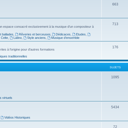
s
S
663
u
j
S
713
e
un espace consacré exclusivement à la musique d'un compositeur à
u
t
 ballades
,
Rêveries et berceuses
,
Dédicaces
,
Etudes
,
Celte
,
Latino
,
Style anciens
,
Musique d’ensemble
j
s
e
S
176
ites à l'origine pour d'autres formations
t
u
ues traditionnelles
s
j
SUJETS
e
t
S
1095
s
u
j
 virtuels
e
t
S
5434
s
u
,
Vidéos Historiques
j
S
72