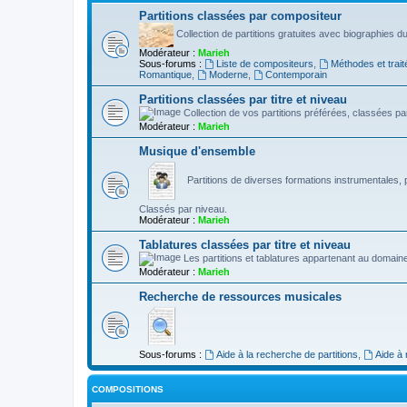
Partitions classées par compositeur
Collection de partitions gratuites avec biographies 
Modérateur :
Marieh
Sous-forums :
Liste de compositeurs
,
Méthodes et trait
Romantique
,
Moderne
,
Contemporain
Partitions classées par titre et niveau
Collection de vos partitions préférées, classées par 
Modérateur :
Marieh
Musique d'ensemble
Partitions de diverses formations instrumentales, p
Classés par niveau.
Modérateur :
Marieh
Tablatures classées par titre et niveau
Les partitions et tablatures appartenant au domaine
Modérateur :
Marieh
Recherche de ressources musicales
Sous-forums :
Aide à la recherche de partitions
,
Aide à
COMPOSITIONS