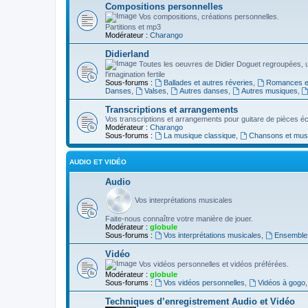
Compositions personnelles
Vos compositions, créations personnelles.
Partitions et mp3
Modérateur :
Charango
Didierland
Toutes les oeuvres de Didier Doguet regroupées, 
l'imagination fertile
Sous-forums :
Ballades et autres réveries
,
Romances et
Danses
,
Valses
,
Autres danses
,
Autres musiques
,
Transcriptions et arrangements
Vos transcriptions et arrangements pour guitare de pièces écr
Modérateur :
Charango
Sous-forums :
La musique classique
,
Chansons et musiq
AUDIO ET VIDÉO
Audio
Vos interprétations musicales
Faite-nous connaître votre manière de jouer.
Modérateur :
globule
Sous-forums :
Vos interprétations musicales
,
Ensembles
Vidéo
Vos vidéos personnelles et vidéos préférées.
Modérateur :
globule
Sous-forums :
Vos vidéos personnelles
,
Vidéos à gogo
Techniques d’enregistrement Audio et Vidéo