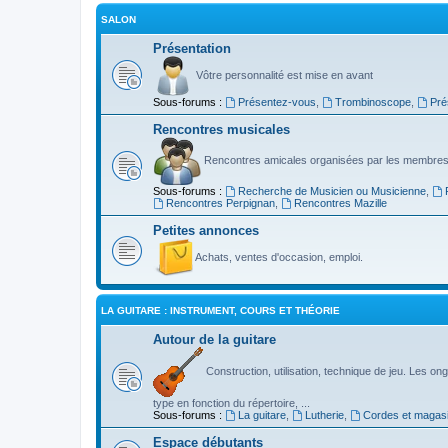
SALON
Présentation
Vôtre personnalité est mise en avant
Sous-forums :
Présentez-vous
,
Trombinoscope
,
Pré
Rencontres musicales
Rencontres amicales organisées par les membres
Sous-forums :
Recherche de Musicien ou Musicienne
,
Rencontres Perpignan
,
Rencontres Mazille
Petites annonces
Achats, ventes d'occasion, emploi.
LA GUITARE : INSTRUMENT, COURS ET THÉORIE
Autour de la guitare
Construction, utilisation, technique de jeu. Les ongl
type en fonction du répertoire, ...
Sous-forums :
La guitare
,
Lutherie
,
Cordes et magas
Espace débutants