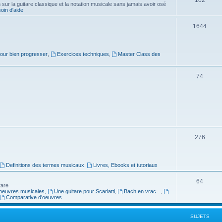
ur la guitare classique et la notation musicale sans jamais avoir osé
in d'aide
u
s
j
S
1644
e
u
t
j
pour bien progresser
,
Exercices techniques
,
Master Class des
s
e
S
74
t
u
s
j
e
t
S
276
s
u
j
Definitions des termes musicaux
,
Livres, Ebooks et tutoriaux
e
S
64
tare
t
oeuvres musicales
,
Une guitare pour Scarlatti
,
Bach en vrac...
,
u
Comparative d'oeuvres
s
j
SUJETS
e