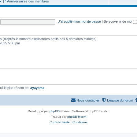
x
,
Anniversaires des membres
j
e
t
J’ai oublié mon mot de passe
|
Se souvenir de moi
s
ités (d’après le nombre d’utilisateurs actifs ces 5 dernières minutes)
, 2025 5:08 pm
é le plus récent est
ayayema
.
Nous contacter
L’équipe du forum
Développé par
phpBB
® Forum Software © phpBB Limited
Traduit par
phpBB-fr.com
Confidentialité
|
Conditions