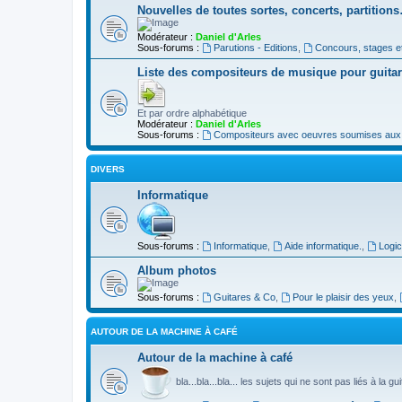
Nouvelles de toutes sortes, concerts, partition
Modérateur :
Daniel d'Arles
Sous-forums :
Parutions - Editions
,
Concours, stages e
Liste des compositeurs de musique pour guita
Et par ordre alphabétique
Modérateur :
Daniel d'Arles
Sous-forums :
Compositeurs avec oeuvres soumises aux d
DIVERS
Informatique
Sous-forums :
Informatique
,
Aide informatique.
,
Logic
Album photos
Sous-forums :
Guitares & Co
,
Pour le plaisir des yeux
,
AUTOUR DE LA MACHINE À CAFÉ
Autour de la machine à café
bla...bla...bla... les sujets qui ne sont pas liés à la g