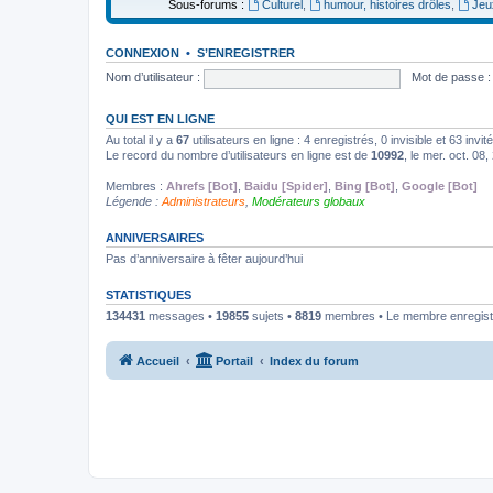
Sous-forums :
Culturel
,
humour, histoires drôles
,
Jeu
CONNEXION
•
S’ENREGISTRER
Nom d’utilisateur :
Mot de passe :
QUI EST EN LIGNE
Au total il y a
67
utilisateurs en ligne : 4 enregistrés, 0 invisible et 63 inv
Le record du nombre d’utilisateurs en ligne est de
10992
, le mer. oct. 08
Membres :
Ahrefs [Bot]
,
Baidu [Spider]
,
Bing [Bot]
,
Google [Bot]
Légende :
Administrateurs
,
Modérateurs globaux
ANNIVERSAIRES
Pas d’anniversaire à fêter aujourd’hui
STATISTIQUES
134431
messages •
19855
sujets •
8819
membres • Le membre enregistr
Accueil
Portail
Index du forum