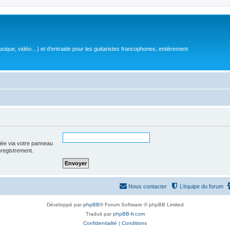
sique, vidéo…) et d'entraide pour les guitaristes francophones, entièrement
iée via votre panneau
enregistrement.
Nous contacter
L’équipe du forum
Développé par
phpBB
® Forum Software © phpBB Limited
Traduit par
phpBB-fr.com
Confidentialité
|
Conditions