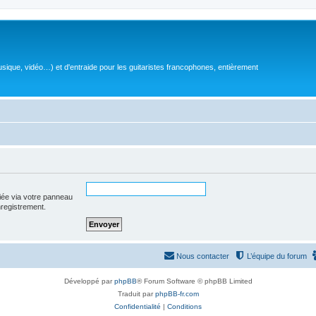
sique, vidéo…) et d'entraide pour les guitaristes francophones, entièrement
iée via votre panneau
enregistrement.
Nous contacter
L’équipe du forum
Développé par
phpBB
® Forum Software © phpBB Limited
Traduit par
phpBB-fr.com
Confidentialité
|
Conditions