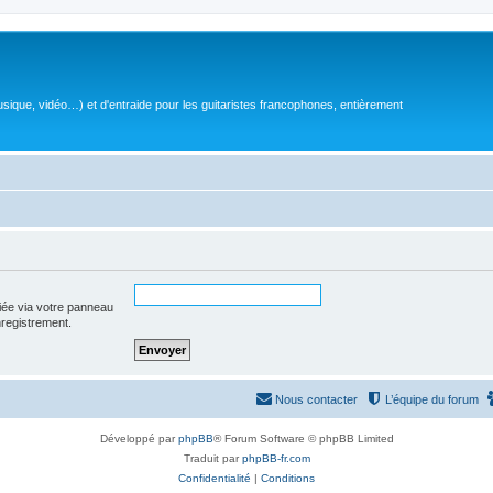
sique, vidéo…) et d'entraide pour les guitaristes francophones, entièrement
iée via votre panneau
enregistrement.
Nous contacter
L’équipe du forum
Développé par
phpBB
® Forum Software © phpBB Limited
Traduit par
phpBB-fr.com
Confidentialité
|
Conditions