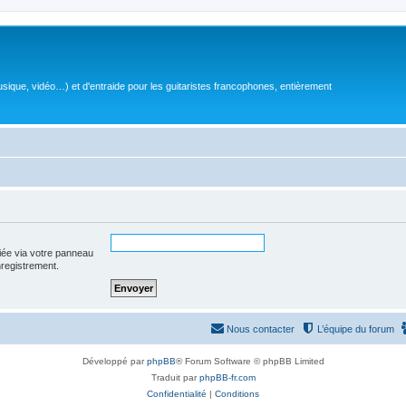
sique, vidéo…) et d'entraide pour les guitaristes francophones, entièrement
iée via votre panneau
enregistrement.
Nous contacter
L’équipe du forum
Développé par
phpBB
® Forum Software © phpBB Limited
Traduit par
phpBB-fr.com
Confidentialité
|
Conditions