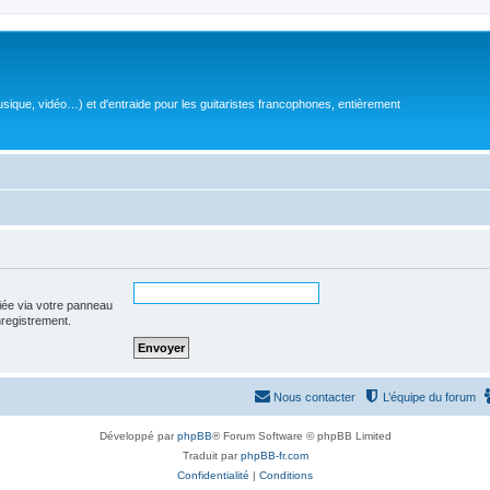
sique, vidéo…) et d'entraide pour les guitaristes francophones, entièrement
iée via votre panneau
enregistrement.
Nous contacter
L’équipe du forum
Développé par
phpBB
® Forum Software © phpBB Limited
Traduit par
phpBB-fr.com
Confidentialité
|
Conditions