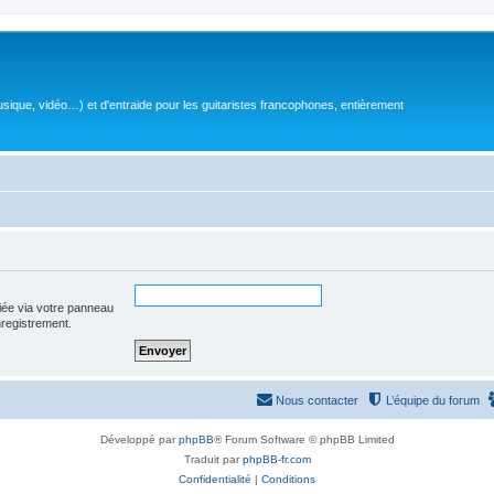
sique, vidéo…) et d'entraide pour les guitaristes francophones, entièrement
iée via votre panneau
enregistrement.
Nous contacter
L’équipe du forum
Développé par
phpBB
® Forum Software © phpBB Limited
Traduit par
phpBB-fr.com
Confidentialité
|
Conditions