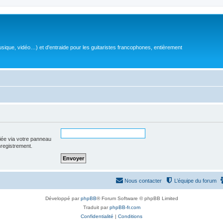
sique, vidéo…) et d'entraide pour les guitaristes francophones, entièrement
iée via votre panneau
enregistrement.
Nous contacter
L’équipe du forum
Développé par
phpBB
® Forum Software © phpBB Limited
Traduit par
phpBB-fr.com
Confidentialité
|
Conditions