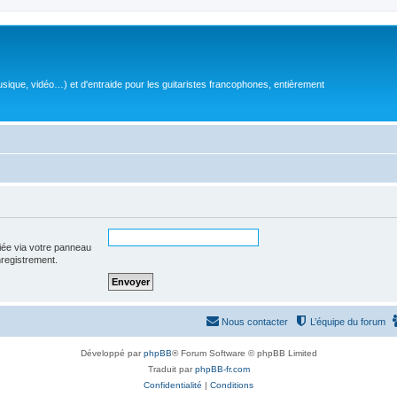
sique, vidéo…) et d'entraide pour les guitaristes francophones, entièrement
iée via votre panneau
enregistrement.
Nous contacter
L’équipe du forum
Développé par
phpBB
® Forum Software © phpBB Limited
Traduit par
phpBB-fr.com
Confidentialité
|
Conditions