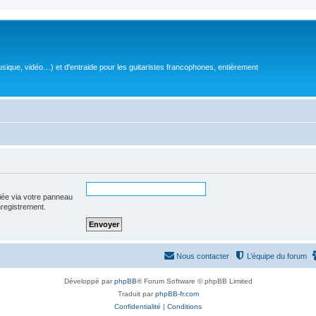
sique, vidéo…) et d'entraide pour les guitaristes francophones, entièrement
iée via votre panneau
enregistrement.
Nous contacter
L’équipe du forum
Développé par
phpBB
® Forum Software © phpBB Limited
Traduit par
phpBB-fr.com
Confidentialité
|
Conditions