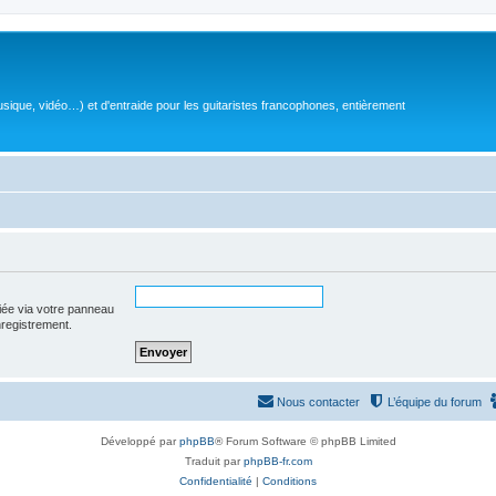
sique, vidéo…) et d'entraide pour les guitaristes francophones, entièrement
iée via votre panneau
enregistrement.
Nous contacter
L’équipe du forum
Développé par
phpBB
® Forum Software © phpBB Limited
Traduit par
phpBB-fr.com
Confidentialité
|
Conditions