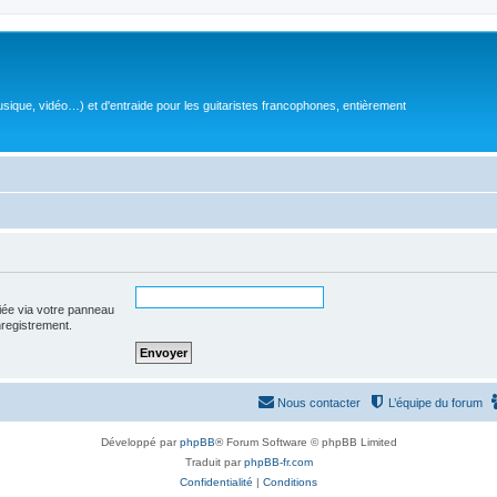
sique, vidéo…) et d'entraide pour les guitaristes francophones, entièrement
iée via votre panneau
enregistrement.
Nous contacter
L’équipe du forum
Développé par
phpBB
® Forum Software © phpBB Limited
Traduit par
phpBB-fr.com
Confidentialité
|
Conditions