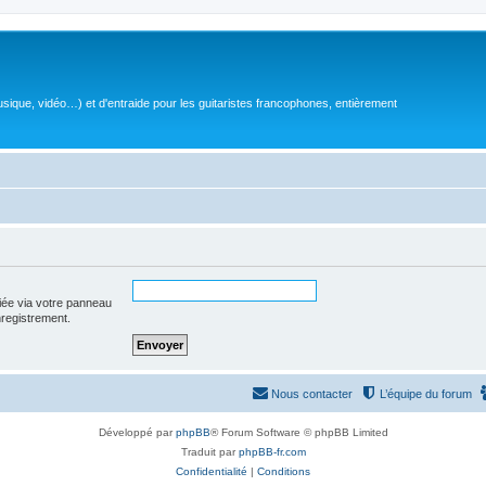
sique, vidéo…) et d'entraide pour les guitaristes francophones, entièrement
iée via votre panneau
enregistrement.
Nous contacter
L’équipe du forum
Développé par
phpBB
® Forum Software © phpBB Limited
Traduit par
phpBB-fr.com
Confidentialité
|
Conditions