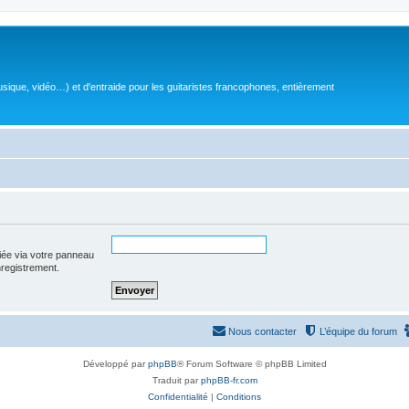
sique, vidéo…) et d'entraide pour les guitaristes francophones, entièrement
iée via votre panneau
enregistrement.
Nous contacter
L’équipe du forum
Développé par
phpBB
® Forum Software © phpBB Limited
Traduit par
phpBB-fr.com
Confidentialité
|
Conditions