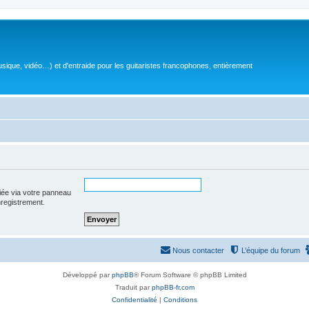
sique, vidéo…) et d'entraide pour les guitaristes francophones, entièrement
iée via votre panneau
enregistrement.
Nous contacter
L’équipe du forum
Développé par
phpBB
® Forum Software © phpBB Limited
Traduit par
phpBB-fr.com
Confidentialité
|
Conditions