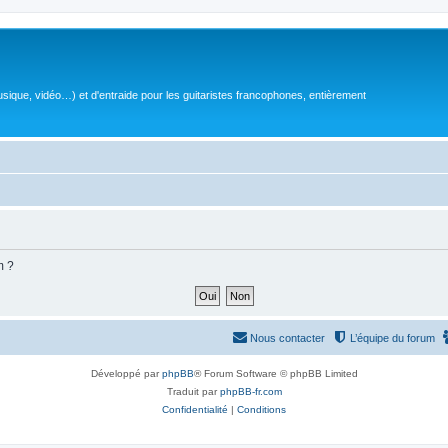
sique, vidéo…) et d'entraide pour les guitaristes francophones, entièrement
m ?
Nous contacter
L’équipe du forum
Développé par
phpBB
® Forum Software © phpBB Limited
Traduit par
phpBB-fr.com
Confidentialité
|
Conditions