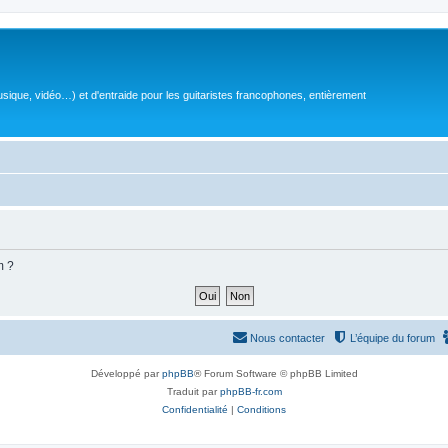
sique, vidéo…) et d'entraide pour les guitaristes francophones, entièrement
m ?
Nous contacter
L’équipe du forum
Développé par
phpBB
® Forum Software © phpBB Limited
Traduit par
phpBB-fr.com
Confidentialité
|
Conditions